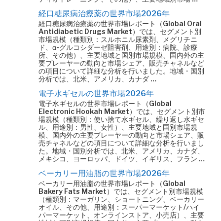
経口糖尿病治療薬の世界市場2026年
経口糖尿病治療薬の世界市場レポート（Global Oral
Antidiabetic Drugs Market）では、セグメント別
市場規模（種類別：スルホニル尿素剤、メグリチニ
ド、α-グルコシダーゼ阻害剤、用途別：病院、診療
所、その他）、主要地域と国別市場規模、国内外の主
要プレーヤーの動向と市場シェア、販売チャネルなど
の項目について詳細な分析を行いました。地域・国別
分析では、北米、アメリカ、カナダ …
電子水ギセルの世界市場2026年
電子水ギセルの世界市場レポート（Global
Electronic Hookah Market）では、セグメント別市
場規模（種類別：使い捨て水ギセル、繰り返し水ギセ
ル、用途別：男性、女性）、主要地域と国別市場規
模、国内外の主要プレーヤーの動向と市場シェア、販
売チャネルなどの項目について詳細な分析を行いまし
た。地域・国別分析では、北米、アメリカ、カナダ、
メキシコ、ヨーロッパ、ドイツ、イギリス、フラン …
ベーカリー用油脂の世界市場2026年
ベーカリー用油脂の世界市場レポート（Global
Bakery Fats Market）では、セグメント別市場規模
（種類別：マーガリン、ショートニング、ベーカリー
オイル、その他、用途別：スーパーマーケット/ハイ
パーマーケット、オンラインストア、小売店）、主要