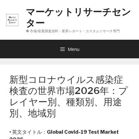
コ
マーケットリサーチセン
ン
テ
ター
ン
❖ 市場/産業調査資料・業界レポート・カスタムリサーチ専門
ツ
へ
ス
Menu
キ
ッ
プ
新型コロナウイルス感染症
検査の世界市場2026年：プ
レイヤー別、種類別、用途
別、地域別
• 英文タイトル：
Global Covid-19 Test Market