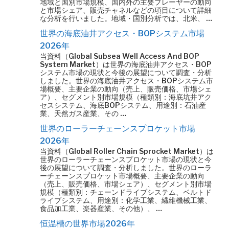
地域と国別市場規模、国内外の主要プレーヤーの動向
と市場シェア、販売チャネルなどの項目について詳細
な分析を行いました。地域・国別分析では、北米、 …
世界の海底油井アクセス・BOPシステム市場
2026年
当資料（Global Subsea Well Access And BOP
System Market）は世界の海底油井アクセス・BOP
システム市場の現状と今後の展望について調査・分析
しました。世界の海底油井アクセス・BOPシステム市
場概要、主要企業の動向（売上、販売価格、市場シェ
ア）、セグメント別市場規模（種類別：海底坑井アク
セスシステム、海底BOPシステム、用途別：石油産
業、天然ガス産業、その …
世界のローラーチェーンスプロケット市場
2026年
当資料（Global Roller Chain Sprocket Market）は
世界のローラーチェーンスプロケット市場の現状と今
後の展望について調査・分析しました。世界のローラ
ーチェーンスプロケット市場概要、主要企業の動向
（売上、販売価格、市場シェア）、セグメント別市場
規模（種類別：チェーンドライブシステム、ベルトド
ライブシステム、用途別：化学工業、繊維機械工業、
食品加工業、楽器産業、その他）、 …
恒温槽の世界市場2026年