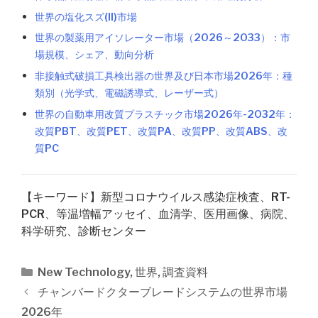
世界の塩化スズ(II)市場
世界の製薬用アイソレーター市場（2026～2033）：市
場規模、シェア、動向分析
非接触式破損工具検出器の世界及び日本市場2026年：種
類別（光学式、電磁誘導式、レーザー式）
世界の自動車用改質プラスチック市場2026年-2032年：
改質PBT、改質PET、改質PA、改質PP、改質ABS、改
質PC
【キーワード】新型コロナウイルス感染症検査、RT-
PCR、等温増幅アッセイ、血清学、医用画像、病院、
科学研究、診断センター
カ
New Technology
,
世界
,
調査資料
テ
投
チャンバードクターブレードシステムの世界市場
ゴ
稿
2026年