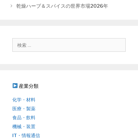
リ
ナ
乾燥ハーブ＆スパイスの世界市場2026年
ー
ビ
ゲ
ー
シ
ョ
検
ン
索
:
産業分類
化学・材料
医療・製薬
食品・飲料
機械・装置
IT・情報通信