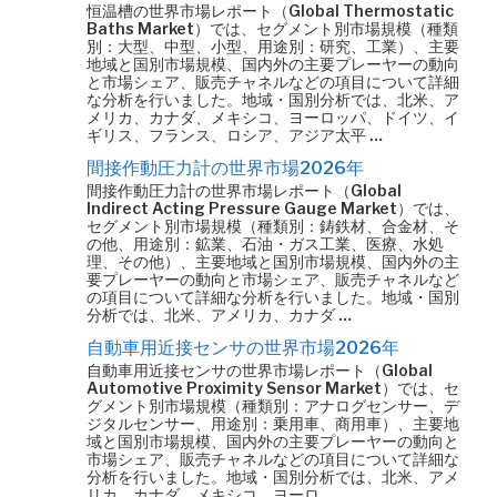
恒温槽の世界市場レポート（Global Thermostatic
Baths Market）では、セグメント別市場規模（種類
別：大型、中型、小型、用途別：研究、工業）、主要
地域と国別市場規模、国内外の主要プレーヤーの動向
と市場シェア、販売チャネルなどの項目について詳細
な分析を行いました。地域・国別分析では、北米、ア
メリカ、カナダ、メキシコ、ヨーロッパ、ドイツ、イ
ギリス、フランス、ロシア、アジア太平 …
間接作動圧力計の世界市場2026年
間接作動圧力計の世界市場レポート（Global
Indirect Acting Pressure Gauge Market）では、
セグメント別市場規模（種類別：鋳鉄材、合金材、そ
の他、用途別：鉱業、石油・ガス工業、医療、水処
理、その他）、主要地域と国別市場規模、国内外の主
要プレーヤーの動向と市場シェア、販売チャネルなど
の項目について詳細な分析を行いました。地域・国別
分析では、北米、アメリカ、カナダ …
自動車用近接センサの世界市場2026年
自動車用近接センサの世界市場レポート（Global
Automotive Proximity Sensor Market）では、セ
グメント別市場規模（種類別：アナログセンサー、デ
ジタルセンサー、用途別：乗用車、商用車）、主要地
域と国別市場規模、国内外の主要プレーヤーの動向と
市場シェア、販売チャネルなどの項目について詳細な
分析を行いました。地域・国別分析では、北米、アメ
リカ、カナダ、メキシコ、ヨーロ …