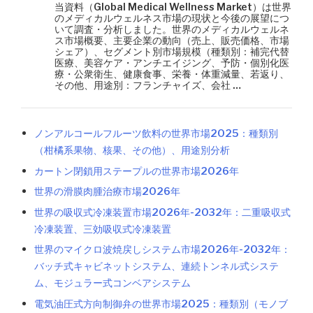
当資料（Global Medical Wellness Market）は世界
のメディカルウェルネス市場の現状と今後の展望につ
いて調査・分析しました。世界のメディカルウェルネ
ス市場概要、主要企業の動向（売上、販売価格、市場
シェア）、セグメント別市場規模（種類別：補完代替
医療、美容ケア・アンチエイジング、予防・個別化医
療・公衆衛生、健康食事、栄養・体重減量、若返り、
その他、用途別：フランチャイズ、会社 …
ノンアルコールフルーツ飲料の世界市場2025：種類別
（柑橘系果物、核果、その他）、用途別分析
カートン閉鎖用ステープルの世界市場2026年
世界の滑膜肉腫治療市場2026年
世界の吸収式冷凍装置市場2026年-2032年：二重吸収式
冷凍装置、三効吸収式冷凍装置
世界のマイクロ波焼戻しシステム市場2026年-2032年：
バッチ式キャビネットシステム、連続トンネル式システ
ム、モジュラー式コンベアシステム
電気油圧式方向制御弁の世界市場2025：種類別（モノブ