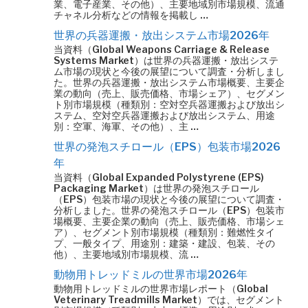
業、電子産業、その他）、主要地域別市場規模、流通
チャネル分析などの情報を掲載し …
世界の兵器運搬・放出システム市場2026年
当資料（Global Weapons Carriage & Release
Systems Market）は世界の兵器運搬・放出システ
ム市場の現状と今後の展望について調査・分析しまし
た。世界の兵器運搬・放出システム市場概要、主要企
業の動向（売上、販売価格、市場シェア）、セグメン
ト別市場規模（種類別：空対空兵器運搬および放出シ
ステム、空対空兵器運搬および放出システム、用途
別：空軍、海軍、その他）、主 …
世界の発泡スチロール（EPS）包装市場2026
年
当資料（Global Expanded Polystyrene (EPS)
Packaging Market）は世界の発泡スチロール
（EPS）包装市場の現状と今後の展望について調査・
分析しました。世界の発泡スチロール（EPS）包装市
場概要、主要企業の動向（売上、販売価格、市場シェ
ア）、セグメント別市場規模（種類別：難燃性タイ
プ、一般タイプ、用途別：建築・建設、包装、その
他）、主要地域別市場規模、流 …
動物用トレッドミルの世界市場2026年
動物用トレッドミルの世界市場レポート（Global
Veterinary Treadmills Market）では、セグメント