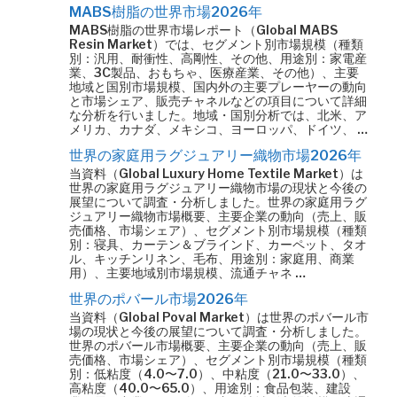
MABS樹脂の世界市場2026年
MABS樹脂の世界市場レポート（Global MABS
Resin Market）では、セグメント別市場規模（種類
別：汎用、耐衝性、高剛性、その他、用途別：家電産
業、3C製品、おもちゃ、医療産業、その他）、主要
地域と国別市場規模、国内外の主要プレーヤーの動向
と市場シェア、販売チャネルなどの項目について詳細
な分析を行いました。地域・国別分析では、北米、ア
メリカ、カナダ、メキシコ、ヨーロッパ、ドイツ、 …
世界の家庭用ラグジュアリー織物市場2026年
当資料（Global Luxury Home Textile Market）は
世界の家庭用ラグジュアリー織物市場の現状と今後の
展望について調査・分析しました。世界の家庭用ラグ
ジュアリー織物市場概要、主要企業の動向（売上、販
売価格、市場シェア）、セグメント別市場規模（種類
別：寝具、カーテン＆ブラインド、カーペット、タオ
ル、キッチンリネン、毛布、用途別：家庭用、商業
用）、主要地域別市場規模、流通チャネ …
世界のポバール市場2026年
当資料（Global Poval Market）は世界のポバール市
場の現状と今後の展望について調査・分析しました。
世界のポバール市場概要、主要企業の動向（売上、販
売価格、市場シェア）、セグメント別市場規模（種類
別：低粘度（4.0〜7.0）、中粘度（21.0〜33.0）、
高粘度（40.0〜65.0）、用途別：食品包装、建設