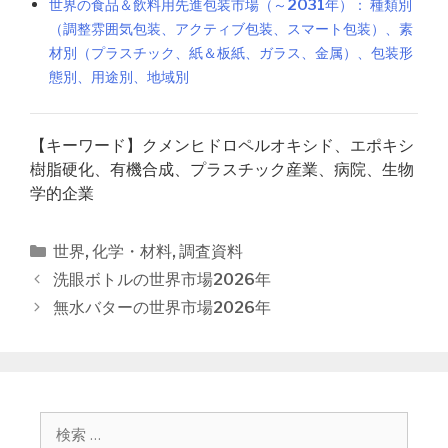
世界の食品＆飲料用先進包装市場（～2031年）： 種類別
（調整雰囲気包装、アクティブ包装、スマート包装）、素
材別（プラスチック、紙＆板紙、ガラス、金属）、包装形
態別、用途別、地域別
【キーワード】クメンヒドロペルオキシド、エポキシ
樹脂硬化、有機合成、プラスチック産業、病院、生物
学的企業
カ
世界
,
化学・材料
,
調査資料
テ
投
洗眼ボトルの世界市場2026年
ゴ
稿
無水バターの世界市場2026年
リ
ナ
ー
ビ
ゲ
ー
シ
検
ョ
索