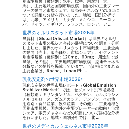
別市場規模（種類別：水中、標準、用途別：犬、
馬）、主要地域と国別市場規模、国内外の主要プレー
ヤーの動向と市場シェア、販売チャネルなどの項目に
ついて詳細な分析を行いました。地域・国別分析で
は、北米、アメリカ、カナダ、メキシコ、ヨーロッ
パ、ドイツ、イギリス、フランス、ロシア、ア …
世界のオルリスタット市場2026年
当資料（Global Orlistat Market）は世界のオルリ
スタット市場の現状と今後の展望について調査・分析
しました。世界のオルリスタット市場概要、主要企業
の動向（売上、販売価格、市場シェア）、セグメント
別市場規模（種類別：120mg、60mg、用途別：減
量剤、その他）、主要地域別市場規模、流通チャネル
分析などの情報を掲載しています。当資料に含まれる
主要企業は、Roche、Lunan Ph …
乳化安定剤の世界市場2026年
乳化安定剤の世界市場レポート（Global Emulsion
Stabilizer Market）では、セグメント別市場規模
（種類別：キサンタンガム、ペクチン、カルボキシメ
チルセルロース、ガムアカシア、デンプン、その他、
用途別：食品産業、飲料産業、その他）、主要地域と
国別市場規模、国内外の主要プレーヤーの動向と市場
シェア、販売チャネルなどの項目について詳細な分析
を行いました。地域・国別分析では、北 …
世界のメディカルウェルネス市場2026年