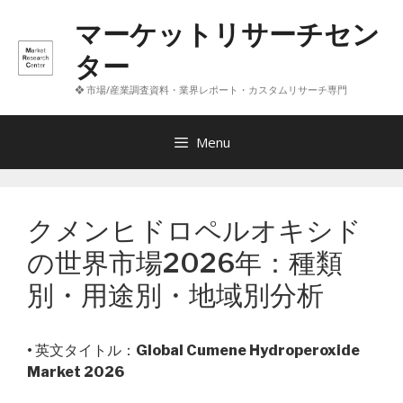
コ
マーケットリサーチセン
ン
テ
ター
ン
❖ 市場/産業調査資料・業界レポート・カスタムリサーチ専門
ツ
へ
ス
Menu
キ
ッ
プ
クメンヒドロペルオキシド
の世界市場2026年：種類
別・用途別・地域別分析
• 英文タイトル：
Global Cumene Hydroperoxide
Market 2026