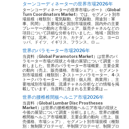
ターンコーディネーターの世界市場2026年
ターンコーディネーターの世界市場レポート（Global
Turn Coordinators Market）では、セグメント別市
場規模（種類別：電気駆動、空気駆動、用途別：軍
事、民間）、主要地域と国別市場規模、国内外の主要
プレーヤーの動向と市場シェア、販売チャネルなどの
項目について詳細な分析を行いました。地域・国別分
析では、北米、アメリカ、カナダ、メキシコ、ヨーロ
ッパ、ドイツ、イギリス、フランス、ロ …
世界のパラモーター市場2026年
当資料（Global Paramotors Market）は世界のパ
ラモーター市場の現状と今後の展望について調査・分
析しました。世界のパラモーター市場概要、主要企業
の動向（売上、販売価格、市場シェア）、セグメント
別市場規模（種類別：2-ストークパラモーター、4-ス
トークパラモーター、用途別：個人用、商業用）、主
要地域別市場規模、流通チャネル分析などの情報を掲
載しています。当資料に含まれる主要企業は …
世界の腰椎椎間板ヘルニア市場2026年
当資料（Global Lumbar Disc Prostheses
Market）は世界の腰椎椎間板ヘルニア市場の現状と
今後の展望について調査・分析しました。世界の腰椎
椎間板ヘルニア市場概要、主要企業の動向（売上、販
売価格、市場シェア）、セグメント別市場規模（種類
別：無制限プロテーゼ、半制限プロテーゼ、制限プロ