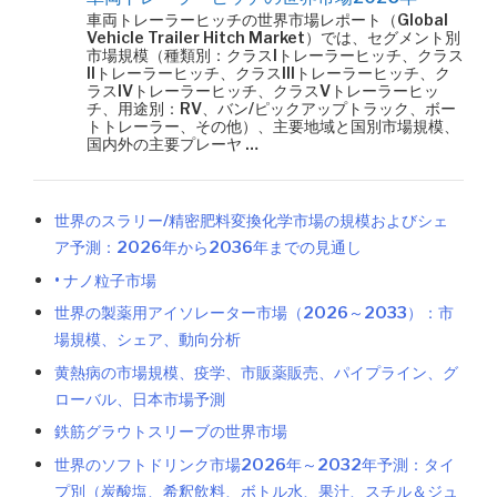
車両トレーラーヒッチの世界市場レポート（Global
Vehicle Trailer Hitch Market）では、セグメント別
市場規模（種類別：クラスIトレーラーヒッチ、クラス
IIトレーラーヒッチ、クラスIIIトレーラーヒッチ、ク
ラスIVトレーラーヒッチ、クラスVトレーラーヒッ
チ、用途別：RV、バン/ピックアップトラック、ボー
トトレーラー、その他）、主要地域と国別市場規模、
国内外の主要プレーヤ …
世界のスラリー/精密肥料変換化学市場の規模およびシェ
ア予測：2026年から2036年までの見通し
• ナノ粒子市場
世界の製薬用アイソレーター市場（2026～2033）：市
場規模、シェア、動向分析
黄熱病の市場規模、疫学、市販薬販売、パイプライン、グ
ローバル、日本市場予測
鉄筋グラウトスリーブの世界市場
世界のソフトドリンク市場2026年～2032年予測：タイ
プ別（炭酸塩、希釈飲料、ボトル水、果汁、スチル＆ジュ