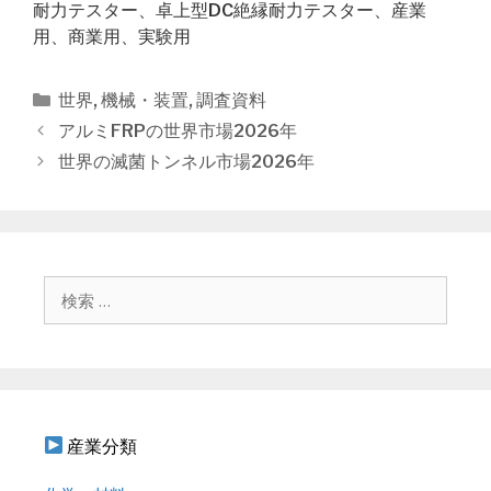
耐力テスター、卓上型DC絶縁耐力テスター、産業
用、商業用、実験用
カ
世界
,
機械・装置
,
調査資料
テ
投
アルミFRPの世界市場2026年
ゴ
稿
世界の滅菌トンネル市場2026年
リ
ナ
ー
ビ
ゲ
ー
シ
検
ョ
索
ン
:
産業分類