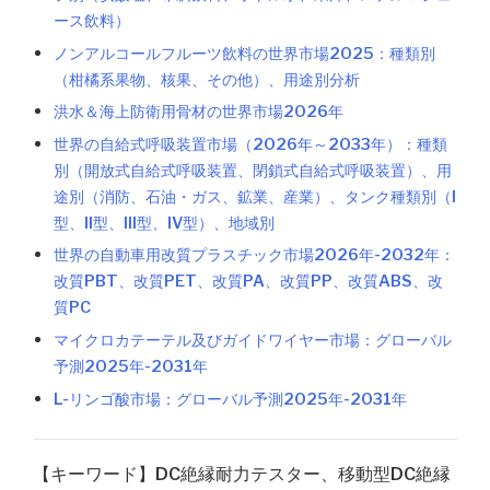
ース飲料）
ノンアルコールフルーツ飲料の世界市場2025：種類別
（柑橘系果物、核果、その他）、用途別分析
洪水＆海上防衛用骨材の世界市場2026年
世界の自給式呼吸装置市場（2026年～2033年）：種類
別（開放式自給式呼吸装置、閉鎖式自給式呼吸装置）、用
途別（消防、石油・ガス、鉱業、産業）、タンク種類別（I
型、II型、III型、IV型）、地域別
世界の自動車用改質プラスチック市場2026年-2032年：
改質PBT、改質PET、改質PA、改質PP、改質ABS、改
質PC
マイクロカテーテル及びガイドワイヤー市場：グローバル
予測2025年-2031年
L-リンゴ酸市場：グローバル予測2025年-2031年
【キーワード】DC絶縁耐力テスター、移動型DC絶縁