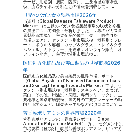
テーゼ、用途別：病院、臨床）、主要地域別市場規
模、流通チャネル分析などの情報を掲載してい …
世界のバガス食器製品市場2026年
当資料（Global Bagasse Tableware Product
Market）は世界のバガス食器製品市場の現状と今後
の展望について調査・分析しました。世界のバガス食
器製品市場概要、主要企業の動向（売上、販売価格、
市場シェア）、セグメント別市場規模（種類別：プレ
ート、ボウル＆容器、カップ＆グラス、トレイ＆クラ
ムシェル、カトラリー、用途別：オンライン販売、オ
フライン小売）、主要地域別市場規模 …
医師処方化粧品及び美白製品の世界市場2026
年
医師処方化粧品及び美白製品の世界市場レポート
（Global Physician Dispensed Cosmeceuticals
and Skin Lightening Products Market）では、セ
グメント別市場規模（種類別：スキンケア、まつげ、
美白、その他、用途別：病院、専門クリニック）、主
要地域と国別市場規模、国内外の主要プレーヤーの動
向と市場シェア、販売チャネルなどの項目について …
芳香族ポリアミンの世界市場2026年
芳香族ポリアミンの世界市場レポート（Global
Aromatic Polyamine Market）では、セグメント別
市場規模（種類別：改質芳香族ポリアミン、ピュア芳