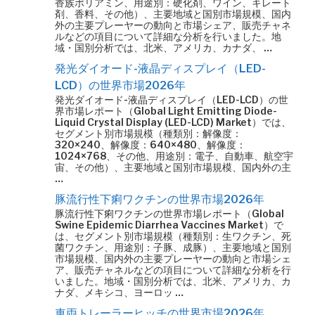
香族ポリアミン、用途別：硬化剤、ワイン、キレート
剤、香料、その他）、主要地域と国別市場規模、国内
外の主要プレーヤーの動向と市場シェア、販売チャネ
ルなどの項目について詳細な分析を行いました。地
域・国別分析では、北米、アメリカ、カナダ、 …
発光ダイオード-液晶ディスプレイ（LED-
LCD）の世界市場2026年
発光ダイオード-液晶ディスプレイ（LED-LCD）の世
界市場レポート（Global Light Emitting Diode-
Liquid Crystal Display (LED-LCD) Market）では、
セグメント別市場規模（種類別：解像度：
320×240、解像度：640×480、解像度：
1024×768、その他、用途別：電子、自動車、航空宇
宙、その他）、主要地域と国別市場規模、国内外の主
…
豚流行性下痢ワクチンの世界市場2026年
豚流行性下痢ワクチンの世界市場レポート（Global
Swine Epidemic Diarrhea Vaccines Market）で
は、セグメント別市場規模（種類別：生ワクチン、死
菌ワクチン、用途別：子豚、成豚）、主要地域と国別
市場規模、国内外の主要プレーヤーの動向と市場シェ
ア、販売チャネルなどの項目について詳細な分析を行
いました。地域・国別分析では、北米、アメリカ、カ
ナダ、メキシコ、ヨーロッ …
車両トレーラーヒッチの世界市場2026年