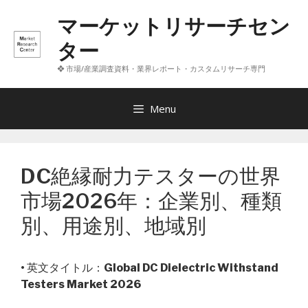
コ
マーケットリサーチセン
ン
テ
ター
ン
❖ 市場/産業調査資料・業界レポート・カスタムリサーチ専門
ツ
へ
ス
Menu
キ
ッ
プ
DC絶縁耐力テスターの世界
市場2026年：企業別、種類
別、用途別、地域別
• 英文タイトル：
Global DC Dielectric Withstand
Testers Market 2026