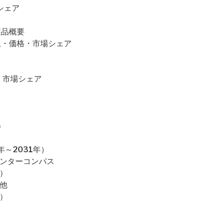
シェア
・製品概要
量・売上・価格・市場シェア
格・市場シェア
）
～2031年）
インターコンパス
）
他
）