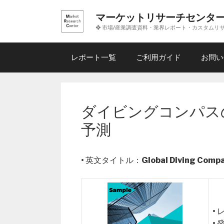
コ
マーケットリサーチセンタ
ン
❖ 市場/産業調査資料・業界レポート・カスタムリ
テ
ン
ツ
レポート一覧
ご利用ガイド
お問い
へ
ス
キ
ッ
ダイビングコンパスの
プ
予測
• 英文タイトル：
Global Diving Comp
•
•