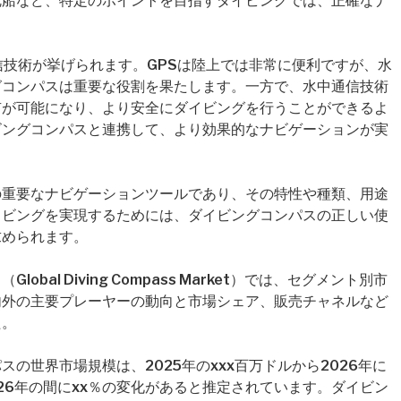
沈船など、特定のポイントを目指すダイビングでは、正確なナ
信技術が挙げられます。GPSは陸上では非常に便利ですが、水
グコンパスは重要な役割を果たします。一方で、水中通信技術
有が可能になり、より安全にダイビングを行うことができるよ
ビングコンパスと連携して、より効果的なナビゲーションが実
の重要なナビゲーションツールであり、その特性や種類、用途
イビングを実現するためには、ダイビングコンパスの正しい使
求められます。
al Diving Compass Market）では、セグメント別市
内外の主要プレーヤーの動向と市場シェア、販売チャネルなど
た。
の世界市場規模は、2025年のxxx百万ドルから2026年に
2026年の間にxx％の変化があると推定されています。ダイビン