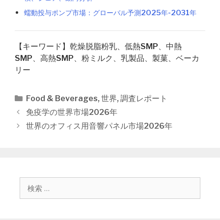
蠕動投与ポンプ市場：グローバル予測2025年-2031年
【キーワード】乾燥脱脂粉乳、低熱SMP、中熱
SMP、高熱SMP、粉ミルク、乳製品、製菓、ベーカ
リー
カ
Food & Beverages
,
世界
,
調査レポート
テ
投
免疫学の世界市場2026年
ゴ
稿
世界のオフィス用音響パネル市場2026年
リ
ナ
ー
ビ
ゲ
ー
シ
検
ョ
索
ン
: