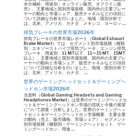
水分補給、用途別：オンライン販売、オフライン販
売）、主要地域と国別市場規模、国内外の主要プレー
ヤーの動向と市場シェア、販売チャネルなどの項目に
ついて詳細な分析を行いました。地域・国別分析で
は、北米、アメリカ、カナダ、メキシコ、ヨーロッ …
排気ブレーキの世界市場2026年
排気ブレーキの世界市場レポート（Global Exhaust
Brake Market）では、セグメント別市場規模（種類
別：エキゾーストパイプ排気ブレーキ、エンジン排気
ブレーキ、用途別：11 MT以下、11〜15 MT、15MT
以上）、主要地域と国別市場規模、国内外の主要プレ
ーヤーの動向と市場シェア、販売チャネルなどの項目
について詳細な分析を行いました。地域・国別分析で
は、北米、アメリカ、カナダ、 …
世界のゲーミングヘッドセット＆ゲーミングヘ
ッドホン市場2026年
当資料（Global Gaming Headsets and Gaming
Headphones Market）は世界のゲーミングヘッドセ
ット＆ゲーミングヘッドホン市場の現状と今後の展望
について調査・分析しました。世界のゲーミングヘッ
ドセット＆ゲーミングヘッドホン市場概要、主要企業
の動向（売上、販売価格、市場シェア）、セグメント
別市場規模（種類別：ゲーミングヘッドセット、ゲー
ミングヘッドホン、用途 …