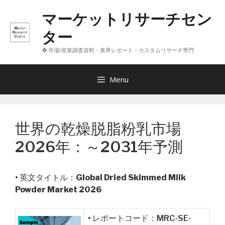
コ
マーケットリサーチセン
ン
テ
ター
ン
❖ 市場/産業調査資料・業界レポート・カスタムリサーチ専門
ツ
へ
ス
Menu
キ
ッ
プ
世界の乾燥脱脂粉乳市場
2026年：～2031年予測
• 英文タイトル：
Global Dried Skimmed Milk
Powder Market 2026
• レポートコード：MRC-SE-