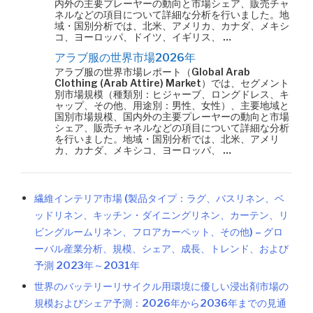
内外の主要プレーヤーの動向と市場シェア、販売チャ
ネルなどの項目について詳細な分析を行いました。地
域・国別分析では、北米、アメリカ、カナダ、メキシ
コ、ヨーロッパ、ドイツ、イギリス、 …
アラブ服の世界市場2026年
アラブ服の世界市場レポート（Global Arab
Clothing (Arab Attire) Market）では、セグメント
別市場規模（種類別：ヒジャーブ、ロングドレス、キ
ャップ、その他、用途別：男性、女性）、主要地域と
国別市場規模、国内外の主要プレーヤーの動向と市場
シェア、販売チャネルなどの項目について詳細な分析
を行いました。地域・国別分析では、北米、アメリ
カ、カナダ、メキシコ、ヨーロッパ、 …
繊維インテリア市場 (製品タイプ：ラグ、バスリネン、ベ
ッドリネン、キッチン・ダイニングリネン、カーテン、リ
ビングルームリネン、フロアカーペット、その他) – グロ
ーバル産業分析、規模、シェア、成長、トレンド、および
予測 2023年～2031年
世界のバッテリーリサイクル用環境に優しい浸出剤市場の
規模およびシェア予測：2026年から2036年までの見通