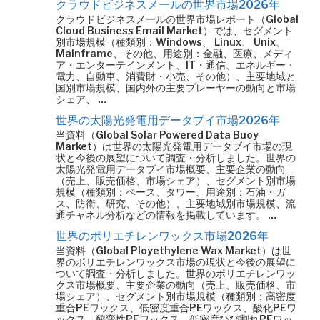
クラウドビジネスメールの世界市場2026年
クラウドビジネスメールの世界市場レポート（Global
Cloud Business Email Market）では、セグメント
別市場規模（種類別：Windows、 Linux、 Unix、
Mainframe、その他、用途別：金融、医療、メディ
ア・エンターテインメント、IT・通信、エネルギー・
電力、自動車、消費財・小売、その他）、主要地域と
国別市場規模、国内外の主要プレーヤーの動向と市場
シェア、 …
世界の太陽光発電用データブイ市場2026年
当資料（Global Solar Powered Data Buoy
Market）は世界の太陽光発電用データブイ市場の現
状と今後の展望について調査・分析しました。世界の
太陽光発電用データブイ市場概要、主要企業の動向
（売上、販売価格、市場シェア）、セグメント別市場
規模（種類別：ベース、タワー、用途別：石油・ガ
ス、防衛、研究、その他）、主要地域別市場規模、流
通チャネル分析などの情報を掲載しています。 …
世界のポリエチレンワックス市場2026年
当資料（Global Ployethylene Wax Market）は世
界のポリエチレンワックス市場の現状と今後の展望に
ついて調査・分析しました。世界のポリエチレンワッ
クス市場概要、主要企業の動向（売上、販売価格、市
場シェア）、セグメント別市場規模（種類別：高密度
重合PEワックス、低密度重合PEワックス、酸化PEワ
ックス、酸変性PEワックス、低密度ひび割れPEワッ