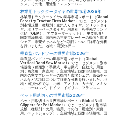
クス、その他、用途別：マスターバ …
林業用トラクタータイヤの世界市場2026年
林業用トラクタータイヤの世界市場レポート（Global
Forestry Tractor Tires Market）では、セグメント
別市場規模（種類別：空気入りタイヤ、ソリッドタイ
ヤ、ポリマーベースタイヤ、用途別：相手先ブランド
供給（OEM）、アフターマーケット）、主要地域と
国別市場規模、国内外の主要プレーヤーの動向と市場
シェア、販売チャネルなどの項目について詳細な分析
を行いました。地域・国別分析 …
垂直型バンドソーの世界市場2026年
垂直型バンドソーの世界市場レポート（Global
Vertical Band Saw Market）では、セグメント別市
場規模（種類別：手動式、半自動式、自動式、用途
別：商業用、家庭用）、主要地域と国別市場規模、国
内外の主要プレーヤーの動向と市場シェア、販売チャ
ネルなどの項目について詳細な分析を行いました。地
域・国別分析では、北米、アメリカ、カナダ、メキシ
コ、ヨーロッパ、ドイツ、イギリス、フランス …
ペット用爪切りの世界市場2026年
ペット用爪切りの世界市場レポート（Global Nail
Clippers for Pet Market）では、セグメント別市場
規模（種類別：犬用、猫用、その他、用途別：家庭
用、ペットショップ）、主要地域と国別市場規模、国