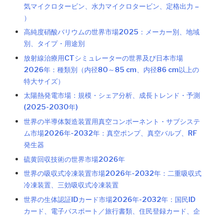
気マイクロタービン、水力マイクロタービン、定格出力 –
）
高純度硝酸バリウムの世界市場2025：メーカー別、地域
別、タイプ・用途別
放射線治療用CTシミュレーターの世界及び日本市場
2026年：種類別（内径80～85 cm、内径86 cm以上の
特大サイズ）
太陽熱発電市場：規模・シェア分析、成長トレンド・予測
(2025-2030年)
世界の半導体製造装置用真空コンポーネント・サブシステ
ム市場2026年-2032年：真空ポンプ、真空バルブ、RF
発生器
硫黄回収技術の世界市場2026年
世界の吸収式冷凍装置市場2026年-2032年：二重吸収式
冷凍装置、三効吸収式冷凍装置
世界の生体認証IDカード市場2026年-2032年：国民ID
カード、電子パスポート／旅行書類、住民登録カード、企