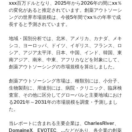
xxx百万ドルとなり、2025年から2026年の間にxx％
の変化があると推定されています。創薬アウトソーシ
ングの世界市場規模は、今後5年間でxx％の年率で成
長すると予測されています。
地域・国別分析では、北米、アメリカ、カナダ、メキ
シコ、ヨーロッパ、ドイツ、イギリス、フランス、ロ
シア、アジア太平洋、日本、中国、インド、韓国、東
南アジア、南米、中東、アフリカなどを対象にして、
創薬アウトソーシングの市場規模を算出しました。
創薬アウトソーシング市場は、種類別には、小分子、
生物製剤に、用途別には、病院・クリニック、臨床検
査室、その他に区分してグローバルと主要地域におけ
る2021年～2031年の市場規模を調査・予測しまし
た。
当レポートに含まれる主要企業は、CharlesRiver、
DomaineX、EVOTEC、…などがあり、各企業の創薬