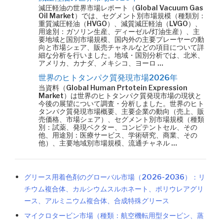
減圧軽油の世界市場レポート（Global Vacuum Gas
Oil Market）では、セグメント別市場規模（種類別：
重質減圧軽油（HVGO）、減質減圧軽油（LVGO）、
用途別：ガソリン生産、ディーゼル/灯油生産）、主
要地域と国別市場規模、国内外の主要プレーヤーの動
向と市場シェア、販売チャネルなどの項目について詳
細な分析を行いました。地域・国別分析では、北米、
アメリカ、カナダ、メキシコ、ヨーロ …
世界のヒトタンパク質発現市場2026年
当資料（Global Human Prtotein Expression
Market）は世界のヒトタンパク質発現市場の現状と
今後の展望について調査・分析しました。世界のヒト
タンパク質発現市場概要、主要企業の動向（売上、販
売価格、市場シェア）、セグメント別市場規模（種類
別：試薬、発現ベクター、コンピテントセル、その
他、用途別：医療サービス、学術研究、商業、その
他）、主要地域別市場規模、流通チャネル …
グリース用着色剤のグローバル市場（2026-2036）：リ
チウム複合体、カルシウムスルホネート、ポリウレアグリ
ース、アルミニウム複合体、合成特殊グリース
マイクロタービン市場（種類：航空機転用型タービン、蒸