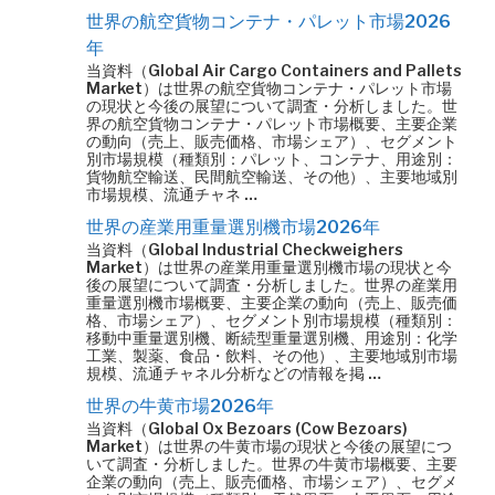
世界の航空貨物コンテナ・パレット市場2026
年
当資料（Global Air Cargo Containers and Pallets
Market）は世界の航空貨物コンテナ・パレット市場
の現状と今後の展望について調査・分析しました。世
界の航空貨物コンテナ・パレット市場概要、主要企業
の動向（売上、販売価格、市場シェア）、セグメント
別市場規模（種類別：パレット、コンテナ、用途別：
貨物航空輸送、民間航空輸送、その他）、主要地域別
市場規模、流通チャネ …
世界の産業用重量選別機市場2026年
当資料（Global Industrial Checkweighers
Market）は世界の産業用重量選別機市場の現状と今
後の展望について調査・分析しました。世界の産業用
重量選別機市場概要、主要企業の動向（売上、販売価
格、市場シェア）、セグメント別市場規模（種類別：
移動中重量選別機、断続型重量選別機、用途別：化学
工業、製薬、食品・飲料、その他）、主要地域別市場
規模、流通チャネル分析などの情報を掲 …
世界の牛黄市場2026年
当資料（Global Ox Bezoars (Cow Bezoars)
Market）は世界の牛黄市場の現状と今後の展望につ
いて調査・分析しました。世界の牛黄市場概要、主要
企業の動向（売上、販売価格、市場シェア）、セグメ