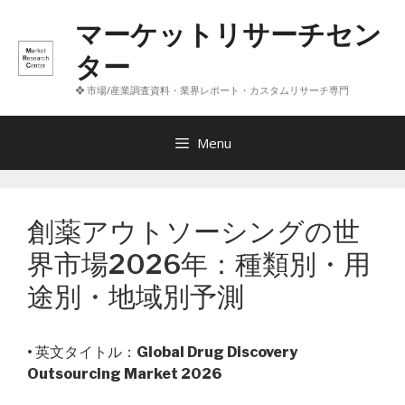
コ
マーケットリサーチセン
ン
テ
ター
ン
❖ 市場/産業調査資料・業界レポート・カスタムリサーチ専門
ツ
へ
ス
Menu
キ
ッ
プ
創薬アウトソーシングの世
界市場2026年：種類別・用
途別・地域別予測
• 英文タイトル：
Global Drug Discovery
Outsourcing Market 2026