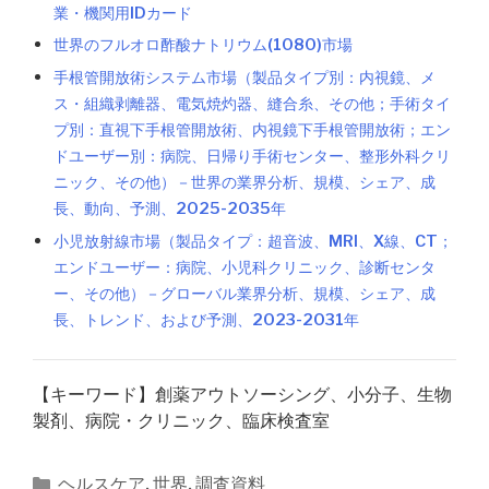
業・機関用IDカード
世界のフルオロ酢酸ナトリウム(1080)市場
手根管開放術システム市場（製品タイプ別：内視鏡、メ
ス・組織剥離器、電気焼灼器、縫合糸、その他；手術タイ
プ別：直視下手根管開放術、内視鏡下手根管開放術；エン
ドユーザー別：病院、日帰り手術センター、整形外科クリ
ニック、その他）－世界の業界分析、規模、シェア、成
長、動向、予測、2025-2035年
小児放射線市場（製品タイプ：超音波、MRI、X線、CT；
エンドユーザー：病院、小児科クリニック、診断センタ
ー、その他）－グローバル業界分析、規模、シェア、成
長、トレンド、および予測、2023-2031年
【キーワード】創薬アウトソーシング、小分子、生物
製剤、病院・クリニック、臨床検査室
カ
ヘルスケア
,
世界
,
調査資料