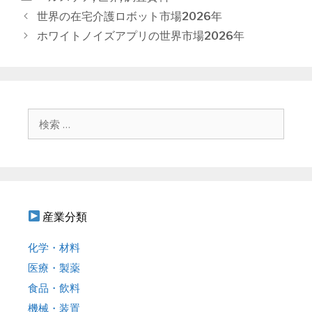
テ
投
世界の在宅介護ロボット市場2026年
ゴ
稿
ホワイトノイズアプリの世界市場2026年
リ
ナ
ー
ビ
ゲ
ー
シ
検
ョ
索
ン
:
産業分類
化学・材料
医療・製薬
食品・飲料
機械・装置