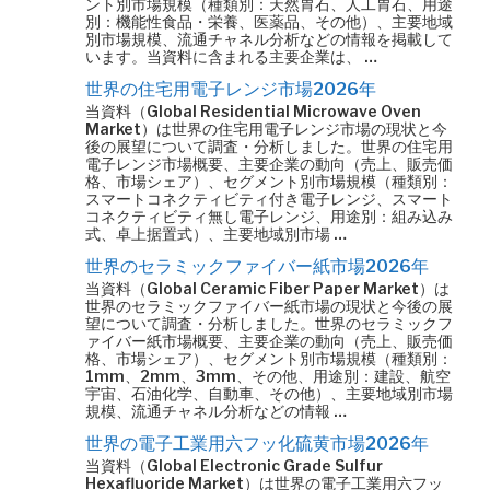
ント別市場規模（種類別：天然胃石、人工胃石、用途
別：機能性食品・栄養、医薬品、その他）、主要地域
別市場規模、流通チャネル分析などの情報を掲載して
います。当資料に含まれる主要企業は、 …
世界の住宅用電子レンジ市場2026年
当資料（Global Residential Microwave Oven
Market）は世界の住宅用電子レンジ市場の現状と今
後の展望について調査・分析しました。世界の住宅用
電子レンジ市場概要、主要企業の動向（売上、販売価
格、市場シェア）、セグメント別市場規模（種類別：
スマートコネクティビティ付き電子レンジ、スマート
コネクティビティ無し電子レンジ、用途別：組み込み
式、卓上据置式）、主要地域別市場 …
世界のセラミックファイバー紙市場2026年
当資料（Global Ceramic Fiber Paper Market）は
世界のセラミックファイバー紙市場の現状と今後の展
望について調査・分析しました。世界のセラミックフ
ァイバー紙市場概要、主要企業の動向（売上、販売価
格、市場シェア）、セグメント別市場規模（種類別：
1mm、2mm、3mm、その他、用途別：建設、航空
宇宙、石油化学、自動車、その他）、主要地域別市場
規模、流通チャネル分析などの情報 …
世界の電子工業用六フッ化硫黄市場2026年
当資料（Global Electronic Grade Sulfur
Hexafluoride Market）は世界の電子工業用六フッ