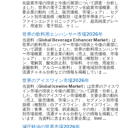
化硫黄市場の現状と今後の展望について調査・分析し
ました。世界の電子工業用六フッ化硫黄市場概要、主
要企業の動向（売上、販売価格、市場シェア）、セグ
メント別市場規模（種類別：従来型半導体グレード、
ファインエレクトロニックグレード、超高純度グレー
ド、用途別：電子部品、ケミ …
世界の飲料用エンハンサー市場2026年
当資料（Global Beverage Enhancer Market）は
世界の飲料用エンハンサー市場の現状と今後の展望に
ついて調査・分析しました。世界の飲料用エンハンサ
ー市場概要、主要企業の動向（売上、販売価格、市場
シェア）、セグメント別市場規模（種類別：ビタミ
ン、電解質、酸化防止剤、甘味料、その他、用途別：
炭酸飲料、アルコール飲料）、主要地域別市場規模、
流通チャネル分析などの情報を掲載していま …
世界のアイスワイン市場2026年
当資料（Global Icewine Market）は世界のアイスワ
イン市場の現状と今後の展望について調査・分析しま
した。世界のアイスワイン市場概要、主要企業の動向
（売上、販売価格、市場シェア）、セグメント別市場
規模（種類別：白アイスワイン、赤アイスワイン、用
途別：食事、社交場、娯楽施設、その他）、主要地域
別市場規模、流通チャネル分析などの情報を掲載して
います。当資料に含まれる主要企業は、Inni …
減圧軽油の世界市場2026年