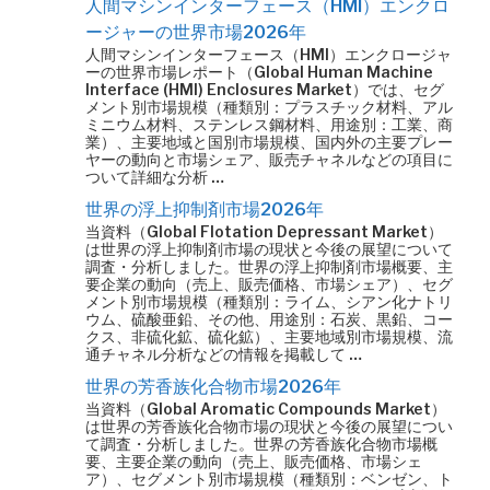
人間マシンインターフェース（HMI）エンクロ
ージャーの世界市場2026年
人間マシンインターフェース（HMI）エンクロージャ
ーの世界市場レポート（Global Human Machine
Interface (HMI) Enclosures Market）では、セグ
メント別市場規模（種類別：プラスチック材料、アル
ミニウム材料、ステンレス鋼材料、用途別：工業、商
業）、主要地域と国別市場規模、国内外の主要プレー
ヤーの動向と市場シェア、販売チャネルなどの項目に
ついて詳細な分析 …
世界の浮上抑制剤市場2026年
当資料（Global Flotation Depressant Market）
は世界の浮上抑制剤市場の現状と今後の展望について
調査・分析しました。世界の浮上抑制剤市場概要、主
要企業の動向（売上、販売価格、市場シェア）、セグ
メント別市場規模（種類別：ライム、シアン化ナトリ
ウム、硫酸亜鉛、その他、用途別：石炭、黒鉛、コー
クス、非硫化鉱、硫化鉱）、主要地域別市場規模、流
通チャネル分析などの情報を掲載して …
世界の芳香族化合物市場2026年
当資料（Global Aromatic Compounds Market）
は世界の芳香族化合物市場の現状と今後の展望につい
て調査・分析しました。世界の芳香族化合物市場概
要、主要企業の動向（売上、販売価格、市場シェ
ア）、セグメント別市場規模（種類別：ベンゼン、ト