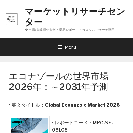
コ
マーケットリサーチセン
ン
テ
ター
ン
❖ 市場/産業調査資料・業界レポート・カスタムリサーチ専門
ツ
へ
ス
Menu
キ
ッ
プ
エコナゾールの世界市場
2026年：～2031年予測
• 英文タイトル：
Global Econazole Market 2026
• レポートコード：MRC-SE-
06108