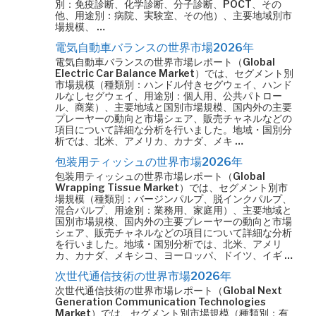
別：免疫診断、化学診断、分子診断、POCT、その
他、用途別：病院、実験室、その他）、主要地域別市
場規模、 …
電気自動車バランスの世界市場2026年
電気自動車バランスの世界市場レポート（Global
Electric Car Balance Market）では、セグメント別
市場規模（種類別：ハンドル付きセグウェイ、ハンド
ルなしセグウェイ、用途別：個人用、公共パトロー
ル、商業）、主要地域と国別市場規模、国内外の主要
プレーヤーの動向と市場シェア、販売チャネルなどの
項目について詳細な分析を行いました。地域・国別分
析では、北米、アメリカ、カナダ、メキ …
包装用ティッシュの世界市場2026年
包装用ティッシュの世界市場レポート（Global
Wrapping Tissue Market）では、セグメント別市
場規模（種類別：バージンパルプ、脱インクパルプ、
混合パルプ、用途別：業務用、家庭用）、主要地域と
国別市場規模、国内外の主要プレーヤーの動向と市場
シェア、販売チャネルなどの項目について詳細な分析
を行いました。地域・国別分析では、北米、アメリ
カ、カナダ、メキシコ、ヨーロッパ、ドイツ、イギ …
次世代通信技術の世界市場2026年
次世代通信技術の世界市場レポート（Global Next
Generation Communication Technologies
Market）では、セグメント別市場規模（種類別：有