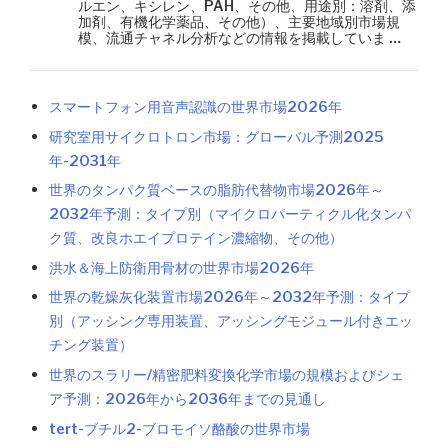
ルエン、キシレン、PAH、その他、用途別：溶剤、添
加剤、有機化学薬品、その他）、主要地域別市場規
模、流通チャネル分析などの情報を掲載していま …
スマートフォン用音声認識の世界市場2026年
研究室用サイクロトロン市場：グローバル予測2025
年-2031年
世界のタンパク質ベースの脂肪代替物市場2026年～
2032年予測：タイプ別（マイクロパーティクル化タンパ
ク質、改良ホエイプロテイン濃縮物、その他）
洪水＆海上防衛用骨材の世界市場2026年
世界の乾燥灰化装置市場2026年～2032年予測：タイプ
別（アッシング専用装置、アッシングモジュール付きエッ
チング装置）
世界のスラリー/精密肥料変換化学市場の規模およびシェ
ア予測：2026年から2036年までの見通し
tert-ブチル2-ブロモイソ酪酸の世界市場