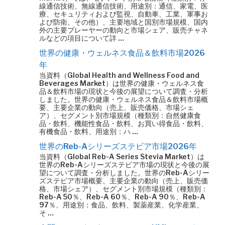
線通信技術、無線通信技術、用途別：通信、家電、医
療、セキュリティおよび監視、自動車、工業、軍事お
よび防衛、その他）、主要地域と国別市場規模、国内
外の主要プレーヤーの動向と市場シェア、販売チャネ
ルなどの項目について詳 …
世界の健康・ウェルネス食品＆飲料市場2026
年
当資料（Global Health and Wellness Food and
Beverages Market）は世界の健康・ウェルネス食
品＆飲料市場の現状と今後の展望について調査・分析
しました。世界の健康・ウェルネス食品＆飲料市場概
要、主要企業の動向（売上、販売価格、市場シェ
ア）、セグメント別市場規模（種類別：自然健康食
品・飲料、機能性食品・飲料、お買い得食品・飲料、
有機食品・飲料、用途別：ハ …
世界のReb-Aシリーズステビア市場2026年
当資料（Global Reb-A Series Stevia Market）は
世界のReb-Aシリーズステビア市場の現状と今後の展
望について調査・分析しました。世界のReb-Aシリー
ズステビア市場概要、主要企業の動向（売上、販売価
格、市場シェア）、セグメント別市場規模（種類別：
Reb-A 50％、Reb-A 60％、Reb-A 90％、Reb-A
97％、用途別：食品、飲料、製薬産業、化学産業、
そ …