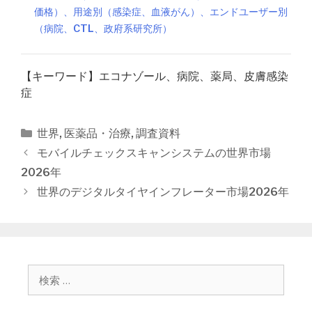
価格）、用途別（感染症、血液がん）、エンドユーザー別
（病院、CTL、政府系研究所）
【キーワード】エコナゾール、病院、薬局、皮膚感染
症
カ
世界
,
医薬品・治療
,
調査資料
テ
投
モバイルチェックスキャンシステムの世界市場
ゴ
稿
2026年
リ
ナ
世界のデジタルタイヤインフレーター市場2026年
ー
ビ
ゲ
ー
シ
ョ
検
ン
索
: