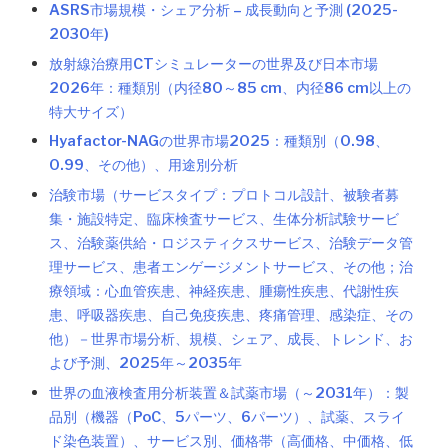
ASRS市場規模・シェア分析 – 成長動向と予測 (2025-
2030年)
放射線治療用CTシミュレーターの世界及び日本市場
2026年：種類別（内径80～85 cm、内径86 cm以上の
特大サイズ）
Hyafactor-NAGの世界市場2025：種類別（0.98、
0.99、その他）、用途別分析
治験市場（サービスタイプ：プロトコル設計、被験者募
集・施設特定、臨床検査サービス、生体分析試験サービ
ス、治験薬供給・ロジスティクスサービス、治験データ管
理サービス、患者エンゲージメントサービス、その他；治
療領域：心血管疾患、神経疾患、腫瘍性疾患、代謝性疾
患、呼吸器疾患、自己免疫疾患、疼痛管理、感染症、その
他）－世界市場分析、規模、シェア、成長、トレンド、お
よび予測、2025年～2035年
世界の血液検査用分析装置＆試薬市場（～2031年）：製
品別（機器（PoC、5パーツ、6パーツ）、試薬、スライ
ド染色装置）、サービス別、価格帯（高価格、中価格、低