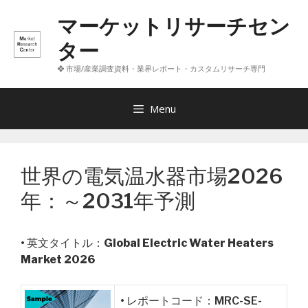
コ
マーケットリサーチセン
ン
テ
ター
ン
❖ 市場/産業調査資料・業界レポート・カスタムリサーチ専門
ツ
へ
ス
Menu
キ
ッ
プ
世界の電気温水器市場2026
年：～2031年予測
• 英文タイトル：
Global Electric Water Heaters
Market 2026
• レポートコード：MRC-SE-