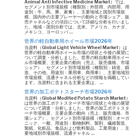
Animal Anti Infective Medicine Market）では、
セグメント別市場規模（種類別：外部用、内部用、用
途別：牛、馬、豚、家禽）、主要地域と国別市場規
模、国内外の主要プレーヤーの動向と市場シェア、販
売チャネルなどの項目について詳細な分析を行いまし
た。地域・国別分析では、北米、アメリカ、カナダ、
メキシコ、ヨーロッパ …
世界の軽自動車用ホイール市場2026年
当資料（Global Light Vehicle Wheel Market）は
世界の軽自動車用ホイール市場の現状と今後の展望に
ついて調査・分析しました。世界の軽自動車用ホイー
ル市場概要、主要企業の動向（売上、販売価格、市場
シェア）、セグメント別市場規模（種類別：鋳造、鍛
造、その他、用途別：乗用車、商用車）、主要地域別
市場規模、流通チャネル分析などの情報を掲載してい
ます。当資料に含まれる主要企業は、 …
世界の加工ポテトスターチ市場2026年
当資料（Global Modified Potato Starch Market）
は世界の加工ポテトスターチ市場の現状と今後の展望
について調査・分析しました。世界の加工ポテトスタ
ーチ市場概要、主要企業の動向（売上、販売価格、市
場シェア）、セグメント別市場規模（種類別：オーガ
ニック、一般、用途別：動物飼料、製剤、繊維製造、
製紙、化粧品、食品および飲料製品、工業用途）、主
要地域別市場規模、流通チャネル …