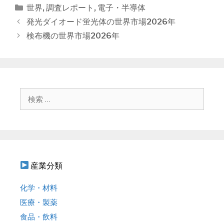
カ
世界
,
調査レポート
,
電子・半導体
テ
投
発光ダイオード蛍光体の世界市場2026年
ゴ
稿
検布機の世界市場2026年
リ
ナ
ー
ビ
ゲ
ー
シ
検
ョ
索
ン
:
産業分類
化学・材料
医療・製薬
食品・飲料