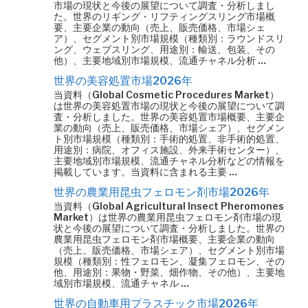
市場の現状と今後の展望について調査・分析しまし
た。世界のリギング・リフティングスリング市場概
要、主要企業の動向（売上、販売価格、市場シェ
ア）、セグメント別市場規模（種類別：ラウンドスリ
ング、ウェブスリング、用途別：輸送、包装、その
他）、主要地域別市場規模、流通チャネル分析 …
世界の美容処置市場2026年
当資料（Global Cosmetic Procedures Market）
は世界の美容処置市場の現状と今後の展望について調
査・分析しました。世界の美容処置市場概要、主要企
業の動向（売上、販売価格、市場シェア）、セグメン
ト別市場規模（種類別：手術的処置、非手術的処置、
用途別：病院、オフィス施設、外来手術センター）、
主要地域別市場規模、流通チャネル分析などの情報を
掲載しています。当資料に含まれる主要 …
世界の農業用昆虫フェロモン剤市場2026年
当資料（Global Agricultural Insect Pheromones
Market）は世界の農業用昆虫フェロモン剤市場の現
状と今後の展望について調査・分析しました。世界の
農業用昆虫フェロモン剤市場概要、主要企業の動向
（売上、販売価格、市場シェア）、セグメント別市場
規模（種類別：性フェロモン、凝集フェロモン、その
他、用途別：果物・野菜、畑作物、その他）、主要地
域別市場規模、流通チャネル …
世界の自動車用プラスチック市場2026年