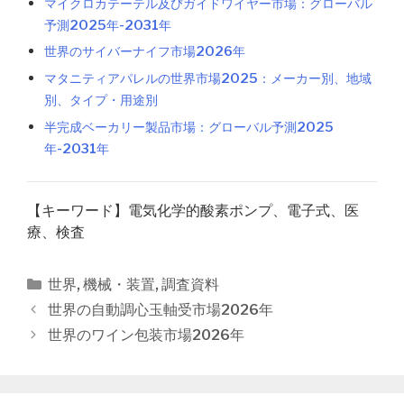
マイクロカテーテル及びガイドワイヤー市場：グローバル
予測2025年-2031年
世界のサイバーナイフ市場2026年
マタニティアパレルの世界市場2025：メーカー別、地域
別、タイプ・用途別
半完成ベーカリー製品市場：グローバル予測2025
年-2031年
【キーワード】電気化学的酸素ポンプ、電子式、医
療、検査
カ
世界
,
機械・装置
,
調査資料
テ
投
世界の自動調心玉軸受市場2026年
ゴ
稿
世界のワイン包装市場2026年
リ
ナ
ー
ビ
ゲ