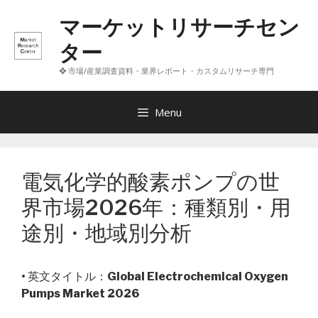
コ
マーケットリサーチセン
ン
テ
ター
ン
❖ 市場/産業調査資料・業界レポート・カスタムリサーチ専門
ツ
へ
ス
Menu
キ
ッ
プ
電気化学的酸素ポンプの世
界市場2026年：種類別・用
途別・地域別分析
• 英文タイトル：
Global Electrochemical Oxygen
Pumps Market 2026