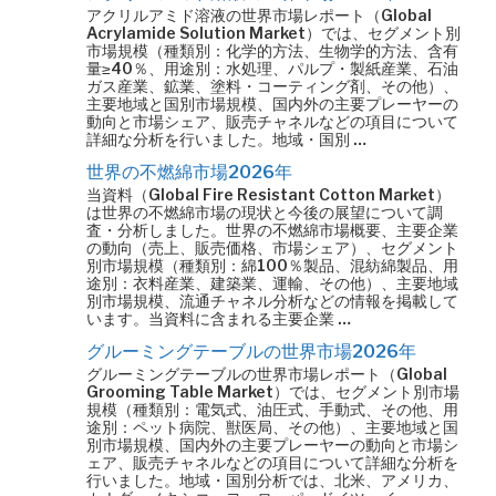
アクリルアミド溶液の世界市場レポート（Global
Acrylamide Solution Market）では、セグメント別
市場規模（種類別：化学的方法、生物学的方法、含有
量≥40％、用途別：水処理、パルプ・製紙産業、石油
ガス産業、鉱業、塗料・コーティング剤、その他）、
主要地域と国別市場規模、国内外の主要プレーヤーの
動向と市場シェア、販売チャネルなどの項目について
詳細な分析を行いました。地域・国別 …
世界の不燃綿市場2026年
当資料（Global Fire Resistant Cotton Market）
は世界の不燃綿市場の現状と今後の展望について調
査・分析しました。世界の不燃綿市場概要、主要企業
の動向（売上、販売価格、市場シェア）、セグメント
別市場規模（種類別：綿100％製品、混紡綿製品、用
途別：衣料産業、建築業、運輸、その他）、主要地域
別市場規模、流通チャネル分析などの情報を掲載して
います。当資料に含まれる主要企業 …
グルーミングテーブルの世界市場2026年
グルーミングテーブルの世界市場レポート（Global
Grooming Table Market）では、セグメント別市場
規模（種類別：電気式、油圧式、手動式、その他、用
途別：ペット病院、獣医局、その他）、主要地域と国
別市場規模、国内外の主要プレーヤーの動向と市場シ
ェア、販売チャネルなどの項目について詳細な分析を
行いました。地域・国別分析では、北米、アメリカ、