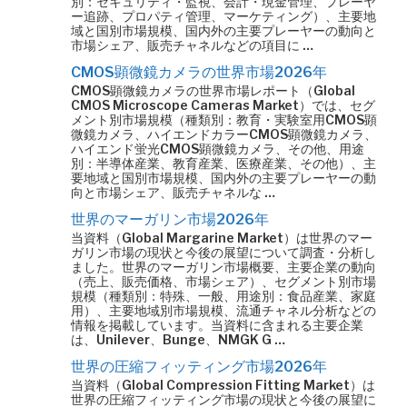
別：セキュリティ・監視、会計・現金管理、プレーヤ
ー追跡、プロパティ管理、マーケティング）、主要地
域と国別市場規模、国内外の主要プレーヤーの動向と
市場シェア、販売チャネルなどの項目に …
CMOS顕微鏡カメラの世界市場2026年
CMOS顕微鏡カメラの世界市場レポート（Global
CMOS Microscope Cameras Market）では、セグ
メント別市場規模（種類別：教育・実験室用CMOS顕
微鏡カメラ、ハイエンドカラーCMOS顕微鏡カメラ、
ハイエンド蛍光CMOS顕微鏡カメラ、その他、用途
別：半導体産業、教育産業、医療産業、その他）、主
要地域と国別市場規模、国内外の主要プレーヤーの動
向と市場シェア、販売チャネルな …
世界のマーガリン市場2026年
当資料（Global Margarine Market）は世界のマー
ガリン市場の現状と今後の展望について調査・分析し
ました。世界のマーガリン市場概要、主要企業の動向
（売上、販売価格、市場シェア）、セグメント別市場
規模（種類別：特殊、一般、用途別：食品産業、家庭
用）、主要地域別市場規模、流通チャネル分析などの
情報を掲載しています。当資料に含まれる主要企業
は、Unilever、Bunge、NMGK G …
世界の圧縮フィッティング市場2026年
当資料（Global Compression Fitting Market）は
世界の圧縮フィッティング市場の現状と今後の展望に