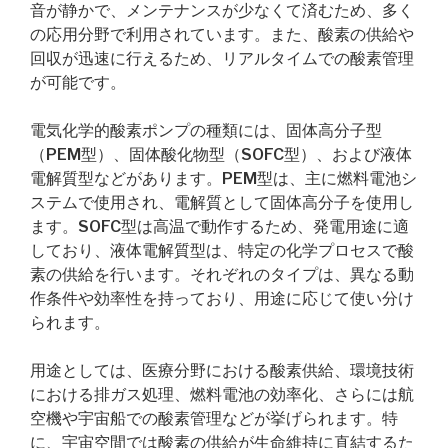
音が静かで、メンテナンスが少なくて済むため、多く
の応用分野で利用されています。また、酸素の供給や
回収が迅速に行えるため、リアルタイムでの酸素管理
が可能です。
電気化学的酸素ポンプの種類には、固体高分子型
（PEM型）、固体酸化物型（SOFC型）、および液体
電解質型などがあります。PEM型は、主に燃料電池シ
ステムで使用され、電解質として固体高分子を使用し
ます。SOFC型は高温で動作するため、発電用途に適
しており、液体電解質型は、特定の化学プロセスで酸
素の供給を行います。それぞれのタイプは、異なる動
作条件や効率性を持っており、用途に応じて使い分け
られます。
用途としては、医療分野における酸素供給、環境技術
における排ガス処理、燃料電池の効率化、さらには航
空機や宇宙船での酸素管理などが挙げられます。特
に、宇宙空間では酸素の供給が生命維持に直結するた