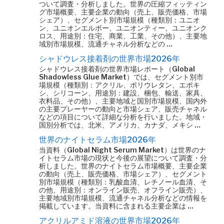
ついて調査・分析しました。世界の圧縮フィッティン
グ市場概要、主要企業の動向（売上、販売価格、市場
シェア）、セグメント別市場規模（種類別：ユニオ
ン、ユニオンエルボー、ユニオンティー、ユニオンク
ロス、用途別：住宅、商業、工業、その他）、主要地
域別市場規模、流通チャネル分析などの …
シャドウレス接着剤の世界市場2026年
シャドウレス接着剤の世界市場レポート（Global
Shadowless Glue Market）では、セグメント別市
場規模（種類別：アクリル、ポリウレタン、エポキ
シ、シリコーン、用途別：建設、梱包、輸送、家具、
衣料品、その他）、主要地域と国別市場規模、国内外
の主要プレーヤーの動向と市場シェア、販売チャネル
などの項目について詳細な分析を行いました。地域・
国別分析では、北米、アメリカ、カナダ、メキシ …
世界のナイトセラム市場2026年
当資料（Global Night Serum Market）は世界のナ
イトセラム市場の現状と今後の展望について調査・分
析しました。世界のナイトセラム市場概要、主要企業
の動向（売上、販売価格、市場シェア）、セグメント
別市場規模（種類別：乳酸血清、レチノール血清、そ
の他、用途別：オンライン販売、オフライン販売）、
主要地域別市場規模、流通チャネル分析などの情報を
掲載しています。当資料に含まれる主要企業は …
アクリルアミド溶液の世界市場2026年