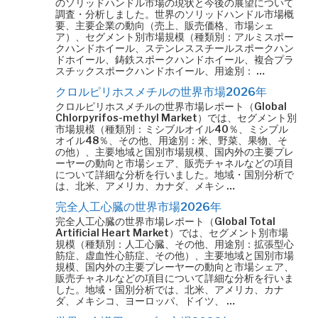
のソリッドハンドル市場の現状と今後の展望について
調査・分析しました。世界のソリッドハンドル市場概
要、主要企業の動向（売上、販売価格、市場シェ
ア）、セグメント別市場規模（種類別：アルミスポー
クハンドホイール、ステンレススチールスポークハン
ドホイール、鋳鉄スポークハンドホイール、複合プラ
スチックスポークハンドホイール、用途別： …
クロルピリホスメチルの世界市場2026年
クロルピリホスメチルの世界市場レポート（Global
Chlorpyrifos-methyl Market）では、セグメント別
市場規模（種類別：ミシブルオイル40％、ミシブル
オイル48％、その他、用途別：米、野菜、果物、そ
の他）、主要地域と国別市場規模、国内外の主要プレ
ーヤーの動向と市場シェア、販売チャネルなどの項目
について詳細な分析を行いました。地域・国別分析で
は、北米、アメリカ、カナダ、メキシ …
完全人工心臓の世界市場2026年
完全人工心臓の世界市場レポート（Global Total
Artificial Heart Market）では、セグメント別市場
規模（種類別：人工心臓、その他、用途別：拡張型心
筋症、虚血性心筋症、その他）、主要地域と国別市場
規模、国内外の主要プレーヤーの動向と市場シェア、
販売チャネルなどの項目について詳細な分析を行いま
した。地域・国別分析では、北米、アメリカ、カナ
ダ、メキシコ、ヨーロッパ、ドイツ、 …