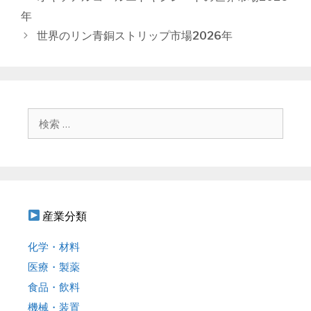
ゴ
稿
年
リ
ナ
世界のリン青銅ストリップ市場2026年
ー
ビ
ゲ
ー
シ
ョ
検
ン
索
:
産業分類
化学・材料
医療・製薬
食品・飲料
機械・装置