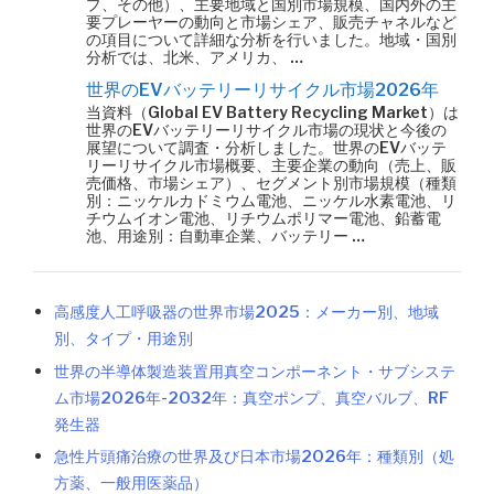
プ、その他）、主要地域と国別市場規模、国内外の主
要プレーヤーの動向と市場シェア、販売チャネルなど
の項目について詳細な分析を行いました。地域・国別
分析では、北米、アメリカ、 …
世界のEVバッテリーリサイクル市場2026年
当資料（Global EV Battery Recycling Market）は
世界のEVバッテリーリサイクル市場の現状と今後の
展望について調査・分析しました。世界のEVバッテ
リーリサイクル市場概要、主要企業の動向（売上、販
売価格、市場シェア）、セグメント別市場規模（種類
別：ニッケルカドミウム電池、ニッケル水素電池、リ
チウムイオン電池、リチウムポリマー電池、鉛蓄電
池、用途別：自動車企業、バッテリー …
高感度人工呼吸器の世界市場2025：メーカー別、地域
別、タイプ・用途別
世界の半導体製造装置用真空コンポーネント・サブシステ
ム市場2026年-2032年：真空ポンプ、真空バルブ、RF
発生器
急性片頭痛治療の世界及び日本市場2026年：種類別（処
方薬、一般用医薬品）