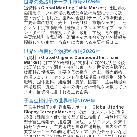
世界の会議用テーブル市場2026年
当資料（Global Meeting Table Market）は世界の
会議用テーブル市場の現状と今後の展望について調
査・分析しました。世界の会議用テーブル市場概要、
主要企業の動向（売上、販売価格、市場シェア）、セ
グメント別市場規模（種類別：スクエアタイプ、ラウ
ンドタイプ、用途別：企業、政府、学校、その他）、
主要地域別市場規模、流通チャネル分析などの情報を
掲載しています。当資料に含まれる主要企業は …
世界の有機化合物肥料市場2026年
当資料（Global Organic Compound Fertilizer
Market）は世界の有機化合物肥料市場の現状と今後
の展望について調査・分析しました。世界の有機化合
物肥料市場概要、主要企業の動向（売上、販売価格、
市場シェア）、セグメント別市場規模（種類別：液体
肥料、固体肥料、用途別：農業、園芸）、主要地域別
市場規模、流通チャネル分析などの情報を掲載してい
ます。当資料に含まれる主要企業 …
子宮生検鉗子の世界市場2026年
子宮生検鉗子の世界市場レポート（Global Uterine
Biopsy Forceps Market）では、セグメント別市場
規模（種類別：使い捨て型子宮生検鉗子、再利用可能
型子宮生検鉗子、用途別：病院、クリニック、外来手
術センター）、主要地域と国別市場規模、国内外の主
要プレーヤーの動向と市場シェア、販売チャネルなど
の項目について詳細な分析を行いました。地域・国別