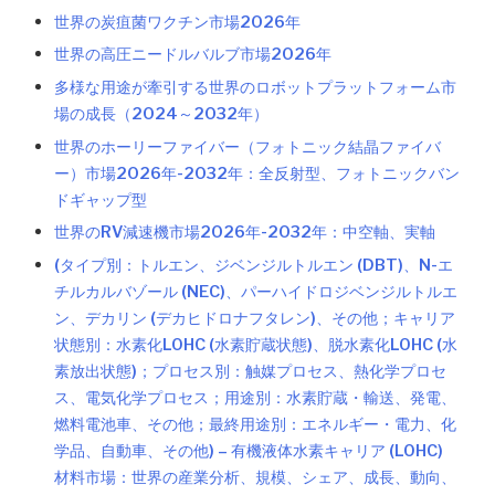
世界の炭疽菌ワクチン市場2026年
世界の高圧ニードルバルブ市場2026年
多様な用途が牽引する世界のロボットプラットフォーム市
場の成長（2024～2032年）
世界のホーリーファイバー（フォトニック結晶ファイバ
ー）市場2026年-2032年：全反射型、フォトニックバン
ドギャップ型
世界のRV減速機市場2026年-2032年：中空軸、実軸
(タイプ別：トルエン、ジベンジルトルエン (DBT)、N-エ
チルカルバゾール (NEC)、パーハイドロジベンジルトルエ
ン、デカリン (デカヒドロナフタレン)、その他；キャリア
状態別：水素化LOHC (水素貯蔵状態)、脱水素化LOHC (水
素放出状態)；プロセス別：触媒プロセス、熱化学プロセ
ス、電気化学プロセス；用途別：水素貯蔵・輸送、発電、
燃料電池車、その他；最終用途別：エネルギー・電力、化
学品、自動車、その他) – 有機液体水素キャリア (LOHC)
材料市場：世界の産業分析、規模、シェア、成長、動向、