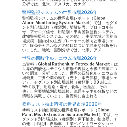
分析では、北米、アメリカ、カナダ …
警報監視システムの世界市場2026年
警報監視システムの世界市場レポート（Global
Alarm Monitoring System Market）では、セグメ
ント別市場規模（種類別：離散信号、プロトコル信
号、アナログ信号、用途別：車両警報監視システム、
建物警報監視システム、その他）、主要地域と国別市
場規模、国内外の主要プレーヤーの動向と市場シェ
ア、販売チャネルなどの項目について詳細な分析を行
いました。地域・国別分析では、北米、アメ …
世界の四酸化ルテニウム市場2026年
当資料（Global Ruthenium Tetroxide Market）は
世界の四酸化ルテニウム市場の現状と今後の展望につ
いて調査・分析しました。世界の四酸化ルテニウム市
場概要、主要企業の動向（売上、販売価格、市場シェ
ア）、セグメント別市場規模（種類別：99％以上、
99％以下、用途別：電子、化学、医薬品、その
他）、主要地域別市場規模、流通チャネル分析などの
情報を掲載しています。当資料に含まれる …
塗料ミスト抽出溶液の世界市場2026年
塗料ミスト抽出溶液の世界市場レポート（Global
Paint Mist Extraction Solution Market）では、セ
グメント別市場規模（種類別：床下抽出、抽出壁、そ
の他、用途別：自動車、工業ペイントワークショッ