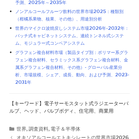
予測、2025年～2035年
ノンアルコールフルーツ飲料の世界市場2025：種類別
（柑橘系果物、核果、その他）、用途別分析
世界のマイクロ波焼戻しシステム市場2026年-2032年：
バッチ式キャビネットシステム、連続トンネル式システ
ム、モジュラー式コンベアシステム
グラフェン複合材料市場（製品タイプ別：ポリマー系グラ
フェン複合材料、セラミックス系グラフェン複合材料、金
属系グラフェン複合材料、その他）- グローバル産業分
析、市場規模、シェア、成長、動向、および予測、2023-
2031年
【キーワード】電子サーモスタット式ラジエーターバ
ルブ、ヘッド、バルブボディ、住宅用、商業用
カ
世界
,
調査資料
,
電子＆半導体
テ
投
オキソアルコールエトキシレートの世界市場2026