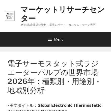
コ
マーケットリサーチセン
ン
テ
ター
ン
❖ 市場/産業調査資料・業界レポート・カスタムリサーチ専門
ツ
へ
ス
Menu
キ
ッ
プ
電子サーモスタット式ラジ
エーターバルブの世界市場
2026年：種類別・用途別・
地域別分析
• 英文タイトル：
Global Electronic Thermostatic