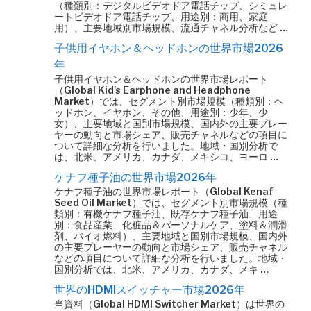
（種類別：デジタルビデオドア電話チップ、シミュレ
ートビデオドア電話チップ、用途別：商用、家庭
用）、主要地域別市場規模、流通チャネル分析など …
子供用イヤホン＆ヘッドホンの世界市場2026
年
子供用イヤホン＆ヘッドホンの世界市場レポート
（Global Kid's Earphone and Headphone
Market）では、セグメント別市場規模（種類別：ヘ
ッドホン、イヤホン、その他、用途別：少年、少
女）、主要地域と国別市場規模、国内外の主要プレー
ヤーの動向と市場シェア、販売チャネルなどの項目に
ついて詳細な分析を行いました。地域・国別分析で
は、北米、アメリカ、カナダ、メキシコ、ヨーロ …
ケナフ種子油の世界市場2026年
ケナフ種子油の世界市場レポート（Global Kenaf
Seed Oil Market）では、セグメント別市場規模（種
類別：有機ケナフ種子油、既存ケナフ種子油、用途
別：食品産業、化粧品＆パーソナルケア、塗料＆潤滑
剤、バイオ燃料）、主要地域と国別市場規模、国内外
の主要プレーヤーの動向と市場シェア、販売チャネル
などの項目について詳細な分析を行いました。地域・
国別分析では、北米、アメリカ、カナダ、メキ …
世界のHDMIスイッチャー市場2026年
当資料（Global HDMI Switcher Market）は世界の