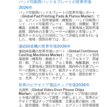
パッド印刷用パッド＆プレートの世界市場
2026年
パッド印刷用パッド＆プレートの世界市場レポート
（Global Pad Printing Pads & Plates Market）で
は、セグメント別市場規模（種類別：パッド印刷用パ
ッド、パッド印刷用プレート、用途別：消費財、電子
機器、自動車、医療、その他）、主要地域と国別市場
規模、国内外の主要プレーヤーの動向と市場シェア、
販売チャネルなどの項目について詳細な分析を行いま
した。地域・国別分析では、北 …
連続鋳造機の世界市場2026年
連続鋳造機の世界市場レポート（Global Continous
Casting Machines Market）では、セグメント別市
場規模（種類別：曲線タイプ、ラジアルタイプ、用途
別：銅、アルミ、鋳鉄、アルミ青銅、無酸素銅、その
他）、主要地域と国別市場規模、国内外の主要プレー
ヤーの動向と市場シェア、販売チャネルなどの項目に
ついて詳細な分析を行いました。地域・国別分析で
は、北米、アメリカ、カナダ、メ …
世界のビデオドア電話チップ市場2026年
当資料（Global Video Door Phone Chips
Market）は世界のビデオドア電話チップ市場の現状
と今後の展望について調査・分析しました。世界のビ
デオドア電話チップ市場概要、主要企業の動向（売
上、販売価格、市場シェア）、セグメント別市場規模