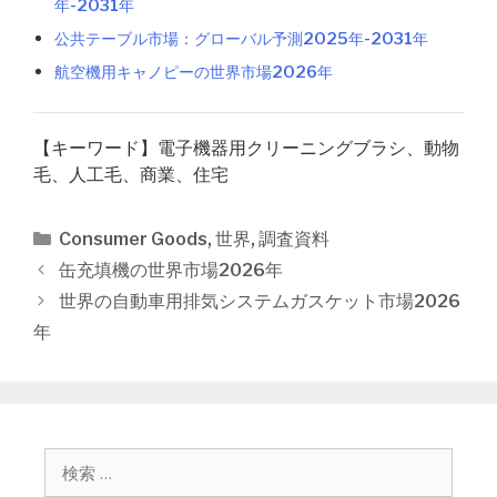
年-2031年
公共テーブル市場：グローバル予測2025年-2031年
航空機用キャノピーの世界市場2026年
【キーワード】電子機器用クリーニングブラシ、動物
毛、人工毛、商業、住宅
カ
Consumer Goods
,
世界
,
調査資料
テ
投
缶充填機の世界市場2026年
ゴ
稿
世界の自動車用排気システムガスケット市場2026
リ
ナ
年
ー
ビ
ゲ
ー
シ
ョ
検
ン
索