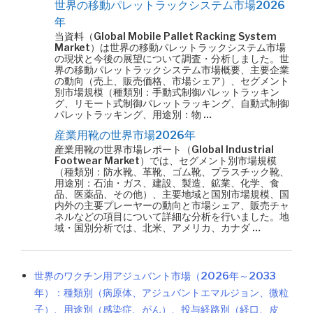
世界の移動パレットラックシステム市場2026
年
当資料（Global Mobile Pallet Racking System
Market）は世界の移動パレットラックシステム市場
の現状と今後の展望について調査・分析しました。世
界の移動パレットラックシステム市場概要、主要企業
の動向（売上、販売価格、市場シェア）、セグメント
別市場規模（種類別：手動式制御パレットラッキン
グ、リモート式制御パレットラッキング、自動式制御
パレットラッキング、用途別：物 …
産業用靴の世界市場2026年
産業用靴の世界市場レポート（Global Industrial
Footwear Market）では、セグメント別市場規模
（種類別：防水靴、革靴、ゴム靴、プラスチック靴、
用途別：石油・ガス、建設、製造、鉱業、化学、食
品、医薬品、その他）、主要地域と国別市場規模、国
内外の主要プレーヤーの動向と市場シェア、販売チャ
ネルなどの項目について詳細な分析を行いました。地
域・国別分析では、北米、アメリカ、カナダ …
世界のワクチン用アジュバント市場（2026年～2033
年）：種類別（病原体、アジュバントエマルジョン、微粒
子）、用途別（感染症、がん）、投与経路別（経口、皮