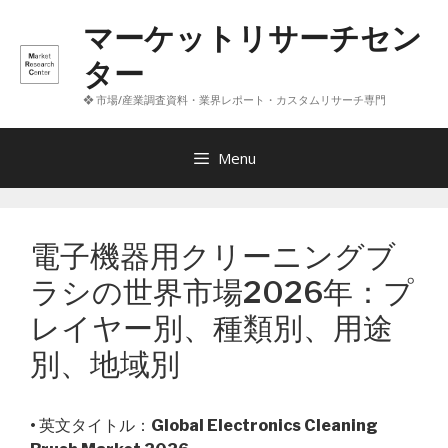
コ
マーケットリサーチセン
ン
テ
ター
ン
❖ 市場/産業調査資料・業界レポート・カスタムリサーチ専門
ツ
へ
ス
Menu
キ
ッ
プ
電子機器用クリーニングブ
ラシの世界市場2026年：プ
レイヤー別、種類別、用途
別、地域別
• 英文タイトル：
Global Electronics Cleaning