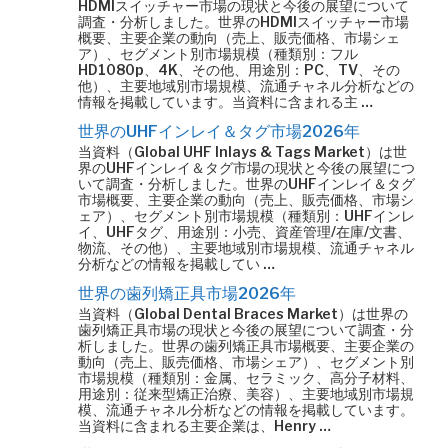
HDMIスイッチャー市場の現状と今後の展望について
調査・分析しました。世界のHDMIスイッチャー市場
概要、主要企業の動向（売上、販売価格、市場シェ
ア）、セグメント別市場規模（種類別：フル
HD1080p、4K、その他、用途別：PC、TV、その
他）、主要地域別市場規模、流通チャネル分析などの
情報を掲載しています。当資料に含まれる主 …
世界のUHFインレイ＆タグ市場2026年
当資料（Global UHF Inlays & Tags Market）は世
界のUHFインレイ＆タグ市場の現状と今後の展望につ
いて調査・分析しました。世界のUHFインレイ＆タグ
市場概要、主要企業の動向（売上、販売価格、市場シ
ェア）、セグメント別市場規模（種類別：UHFインレ
イ、UHFタグ、用途別：小売、資産管理/在庫/文書、
物流、その他）、主要地域別市場規模、流通チャネル
分析などの情報を掲載してい …
世界の歯列矯正具市場2026年
当資料（Global Dental Braces Market）は世界の
歯列矯正具市場の現状と今後の展望について調査・分
析しました。世界の歯列矯正具市場概要、主要企業の
動向（売上、販売価格、市場シェア）、セグメント別
市場規模（種類別：金属、セラミック、高分子材料、
用途別：従来型矯正治療、美容）、主要地域別市場規
模、流通チャネル分析などの情報を掲載しています。
当資料に含まれる主要企業は、Henry …