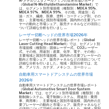
N-メチルジエタノールアミンの世界市場レポート
（Global N-Methyldiethanolamine Market）で
は、セグメント別市場規模（種類別：MDEA 95%、
MDEA 97%、MDEA 99%、その他、用途別：石
油・ガス、繊維、医療、塗料・コーティング剤、その
他）、主要地域と国別市場規模、国内外の主要プレー
ヤーの動向と市場シェア、販売チャネルなどの項目に
ついて詳細な分析を行いまし …
レーザー切断ヘッドの世界市場2026年
レーザー切断ヘッドの世界市場レポート（Global
Laser Cutting Head Market）では、セグメント別
市場規模（種類別：固体レーザー式、CO2レーザー
式、その他、用途別：産業、化学、電子、その他）、
主要地域と国別市場規模、国内外の主要プレーヤーの
動向と市場シェア、販売チャネルなどの項目について
詳細な分析を行いました。地域・国別分析では、北
米、アメリカ、カナダ、メキシコ、ヨーロッ …
自動車用スマートドアシステムの世界市場
2026年
自動車用スマートドアシステムの世界市場レポート
（Global Automotive Smart Door System
Market）では、セグメント別市場規模（種類別：自
動制御システム、電子制御システム、用途別：乗用
車、商用車）、主要地域と国別市場規模、国内外の主
要プレーヤーの動向と市場シェア、販売チャネルなど
の項目について詳細な分析を行いました。地域・国別