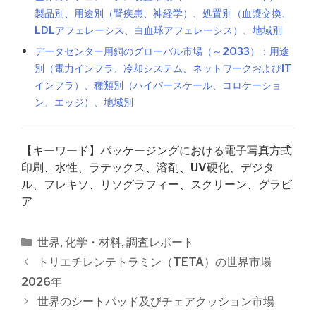
製品別、用途別（腎疾患、神経学）、処置別（血漿交換、
LDLアフェレーシス、白血球アフェレーシス）、地域別
データセンター用銅のグローバル市場（～2033）：用途
別（電力インフラ、冷却システム、ネットワークおよびIT
インフラ）、種類別（ハイパースケール、コロケーショ
ン、エッジ）、地域別
【キーワード】パッケージングにおける電子写真方式
印刷、水性、ラテックス、溶剤、UV硬化、デジタ
ル、フレキソ、リソグラフィー、スクリーン、グラビ
ア
カ
世界
,
化学・材料
,
調査レポート
テ
投
トリエチレンテトラミン（TETA）の世界市場
ゴ
稿
2026年
リ
ナ
世界のシートパッド及びチェアクッション市場
ー
ビ