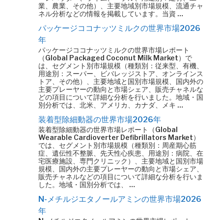
業、農業、その他）、主要地域別市場規模、流通チャ
ネル分析などの情報を掲載しています。当資 …
パッケージココナッツミルクの世界市場2026
年
パッケージココナッツミルクの世界市場レポート
（Global Packaged Coconut Milk Market）で
は、セグメント別市場規模（種類別：従来型、有機、
用途別：スーパー、ビバレッジストア、オンラインス
トア、その他）、主要地域と国別市場規模、国内外の
主要プレーヤーの動向と市場シェア、販売チャネルな
どの項目について詳細な分析を行いました。地域・国
別分析では、北米、アメリカ、カナダ、メキ …
装着型除細動器の世界市場2026年
装着型除細動器の世界市場レポート（Global
Wearable Cardioverter Defibrillators Market）
では、セグメント別市場規模（種類別：周産期心筋
症、遺伝性不整脈、先天性心疾患、用途別：病院、在
宅医療施設、専門クリニック）、主要地域と国別市場
規模、国内外の主要プレーヤーの動向と市場シェア、
販売チャネルなどの項目について詳細な分析を行いま
した。地域・国別分析では、 …
N-メチルジエタノールアミンの世界市場2026
年