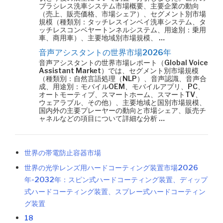
ブラシレス洗車システム市場概要、主要企業の動向
（売上、販売価格、市場シェア）、セグメント別市場
規模（種類別：タッチレスインベイ洗車システム、タ
ッチレスコンベヤートンネルシステム、用途別：乗用
車、商用車）、主要地域別市場規模、 …
音声アシスタントの世界市場2026年
音声アシスタントの世界市場レポート（Global Voice
Assistant Market）では、セグメント別市場規模
（種類別：自然言語処理（NLP）、音声認識、音声合
成、用途別：モバイルOEM、モバイルアプリ、PC、
オートモーティブ、スマートホーム、スマートTV、
ウェアラブル、その他）、主要地域と国別市場規模、
国内外の主要プレーヤーの動向と市場シェア、販売チ
ャネルなどの項目について詳細な分析 …
世界の帯電防止容器市場
世界の光学レンズ用ハードコーティング装置市場2026
年-2032年：スピン式ハードコーティング装置、ディップ
式ハードコーティング装置、スプレー式ハードコーティン
グ装置
18