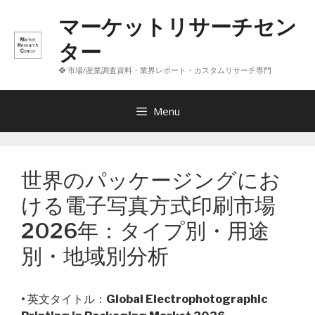
コ
マーケットリサーチセン
ン
テ
ター
ン
❖ 市場/産業調査資料・業界レポート・カスタムリサーチ専門
ツ
へ
ス
Menu
キ
ッ
プ
世界のパッケージングにお
ける電子写真方式印刷市場
2026年：タイプ別・用途
別・地域別分析
• 英文タイトル：
Global Electrophotographic