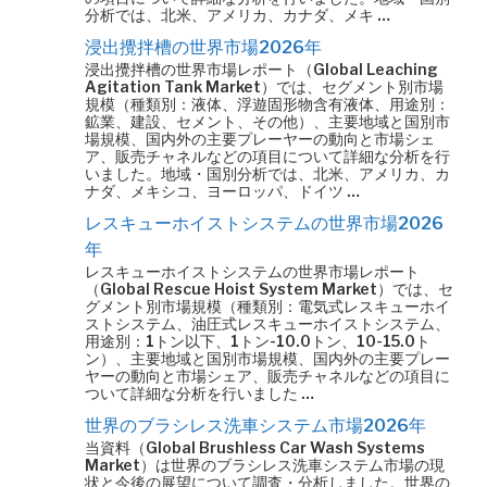
分析では、北米、アメリカ、カナダ、メキ …
浸出攪拌槽の世界市場2026年
浸出攪拌槽の世界市場レポート（Global Leaching
Agitation Tank Market）では、セグメント別市場
規模（種類別：液体、浮遊固形物含有液体、用途別：
鉱業、建設、セメント、その他）、主要地域と国別市
場規模、国内外の主要プレーヤーの動向と市場シェ
ア、販売チャネルなどの項目について詳細な分析を行
いました。地域・国別分析では、北米、アメリカ、カ
ナダ、メキシコ、ヨーロッパ、ドイツ …
レスキューホイストシステムの世界市場2026
年
レスキューホイストシステムの世界市場レポート
（Global Rescue Hoist System Market）では、セ
グメント別市場規模（種類別：電気式レスキューホイ
ストシステム、油圧式レスキューホイストシステム、
用途別：1トン以下、1トン-10.0トン、10-15.0ト
ン）、主要地域と国別市場規模、国内外の主要プレー
ヤーの動向と市場シェア、販売チャネルなどの項目に
ついて詳細な分析を行いました …
世界のブラシレス洗車システム市場2026年
当資料（Global Brushless Car Wash Systems
Market）は世界のブラシレス洗車システム市場の現
状と今後の展望について調査・分析しました。世界の