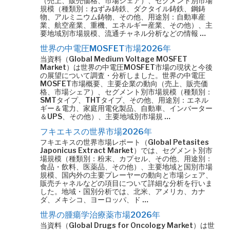
（売上、販売価格、市場シェア）、セグメント別市場
規模（種類別：ねずみ鋳鉄、ダクタイル鋳鉄、鋼鋳
物、アルミニウム鋳物、その他、用途別：自動車産
業、航空産業、重機、エネルギー産業、その他）、主
要地域別市場規模、流通チャネル分析などの情報 …
世界の中電圧MOSFET市場2026年
当資料（Global Medium Voltage MOSFET
Market）は世界の中電圧MOSFET市場の現状と今後
の展望について調査・分析しました。世界の中電圧
MOSFET市場概要、主要企業の動向（売上、販売価
格、市場シェア）、セグメント別市場規模（種類別：
SMTタイプ、THTタイプ、その他、用途別：エネル
ギー＆電力、家庭用電化製品、自動車、インバーター
＆UPS、その他）、主要地域別市場規 …
フキエキスの世界市場2026年
フキエキスの世界市場レポート（Global Petasites
Japonicus Extract Market）では、セグメント別市
場規模（種類別：粉末、カプセル、その他、用途別：
食品・飲料、医薬品、その他）、主要地域と国別市場
規模、国内外の主要プレーヤーの動向と市場シェア、
販売チャネルなどの項目について詳細な分析を行いま
した。地域・国別分析では、北米、アメリカ、カナ
ダ、メキシコ、ヨーロッパ、ド …
世界の腫瘍学治療薬市場2026年
当資料（Global Drugs for Oncology Market）は世