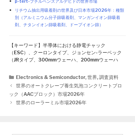
p-tert-ブチルベンズアルデヒドの世界市場
リチウム抽出用吸着剤の世界及び日本市場2026年：種類
別（アルミニウム分子篩吸着剤、マンガンイオン篩吸着
剤、チタンイオン篩吸着剤、ドープイオン篩）
【キーワード】半導体における静電チャック
（ESC）、クーロンタイプ、ジョンセン-ラーベック
（JRタイプ、300mmウェーハ、200mmウェーハ
カ
Electronics & Semiconductor
,
世界
,
調査資料
テ
投
世界のオートクレーブ養生気泡コンクリートブロ
ゴ
稿
ック（AACブロック）市場2026年
リ
ナ
世界のローラーミル市場2026年
ー
ビ
ゲ
ー
シ