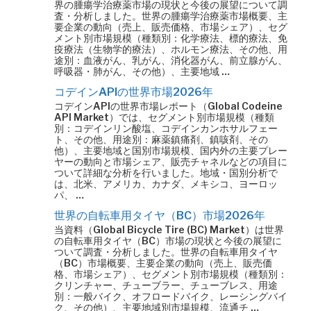
界の腫瘍学治療薬市場の現状と今後の展望について調
査・分析しました。世界の腫瘍学治療薬市場概要、主
要企業の動向（売上、販売価格、市場シェア）、セグ
メント別市場規模（種類別：化学療法、標的療法、免
疫療法（生物学的療法）、ホルモン療法、その他、用
途別：血液がん、乳がん、消化器がん、前立腺がん、
呼吸器・肺がん、その他）、主要地域 …
コデインAPIの世界市場2026年
コデインAPIの世界市場レポート（Global Codeine
API Market）では、セグメント別市場規模（種類
別：コデインリン酸塩、コデインカンホサルフェー
ト、その他、用途別：麻薬鎮痛剤、鎮咳剤、その
他）、主要地域と国別市場規模、国内外の主要プレー
ヤーの動向と市場シェア、販売チャネルなどの項目に
ついて詳細な分析を行いました。地域・国別分析で
は、北米、アメリカ、カナダ、メキシコ、ヨーロッ
パ、 …
世界の自転車用タイヤ（BC）市場2026年
当資料（Global Bicycle Tire (BC) Market）は世界
の自転車用タイヤ（BC）市場の現状と今後の展望に
ついて調査・分析しました。世界の自転車用タイヤ
（BC）市場概要、主要企業の動向（売上、販売価
格、市場シェア）、セグメント別市場規模（種類別：
クリンチャー、チューブラー、チューブレス、用途
別：一般バイク、オフロードバイク、レーシングバイ
ク、その他）、主要地域別市場規模、流通チ …