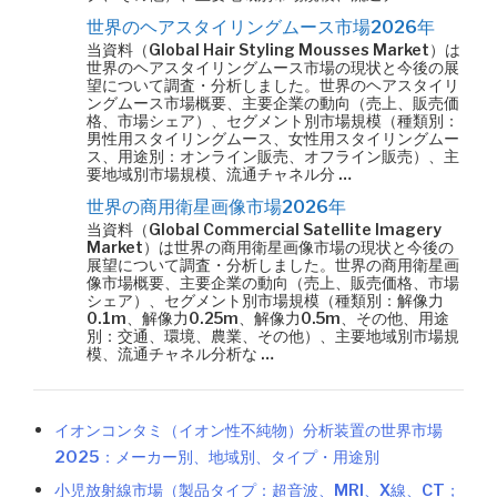
世界のヘアスタイリングムース市場2026年
当資料（Global Hair Styling Mousses Market）は
世界のヘアスタイリングムース市場の現状と今後の展
望について調査・分析しました。世界のヘアスタイリ
ングムース市場概要、主要企業の動向（売上、販売価
格、市場シェア）、セグメント別市場規模（種類別：
男性用スタイリングムース、女性用スタイリングムー
ス、用途別：オンライン販売、オフライン販売）、主
要地域別市場規模、流通チャネル分 …
世界の商用衛星画像市場2026年
当資料（Global Commercial Satellite Imagery
Market）は世界の商用衛星画像市場の現状と今後の
展望について調査・分析しました。世界の商用衛星画
像市場概要、主要企業の動向（売上、販売価格、市場
シェア）、セグメント別市場規模（種類別：解像力
0.1m、解像力0.25m、解像力0.5m、その他、用途
別：交通、環境、農業、その他）、主要地域別市場規
模、流通チャネル分析な …
イオンコンタミ（イオン性不純物）分析装置の世界市場
2025：メーカー別、地域別、タイプ・用途別
小児放射線市場（製品タイプ：超音波、MRI、X線、CT；