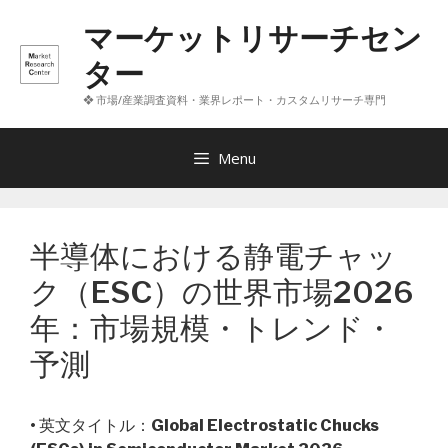
コ
マーケットリサーチセン
ン
テ
ター
ン
❖ 市場/産業調査資料・業界レポート・カスタムリサーチ専門
ツ
へ
ス
Menu
キ
ッ
プ
半導体における静電チャッ
ク（ESC）の世界市場2026
年：市場規模・トレンド・
予測
• 英文タイトル：
Global Electrostatic Chucks