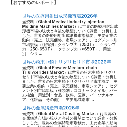
【おすすめのレポート】
世界の医療用射出成形機市場2026年
当資料（Global Medical Industry Injection
Molding Machines Market）は世界の医療用射出成
形機市場の現状と今後の展望について調査・分析しま
した。世界の医療用射出成形機市場概要、主要企業の
動向（売上、販売価格、市場シェア）、セグメント別
市場規模（種類別：クランプ力（250T）、クランプ
力（250-650T）、クランプ力（>650T）、用途
別：シリ …
世界の粉末中鎖トリグリセリド市場2026年
当資料（Global Powder Medium-chain
Triglycerides Market）は世界の粉末中鎖トリグリ
セリド市場の現状と今後の展望について調査・分析し
ました。世界の粉末中鎖トリグリセリド市場概要、主
要企業の動向（売上、販売価格、市場シェア）、セグ
メント別市場規模（種類別：ココナッツオイル、パー
ム核油、用途別：食品・飲料、医療、パーソナルケ
ア、化粧品、その他）、主要地域別市 …
世界の金属鋳造市場2026年
当資料（Global Metal Casting Market）は世界の
金属鋳造市場の現状と今後の展望について調査・分析
しました。世界の金属鋳造市場概要、主要企業の動向