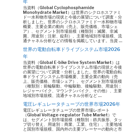
年
当資料（Global Cyclophosphamide
Monohydrate Market）は世界のシクロホスファミ
ド一水和物市場の現状と今後の展望について調査・分
析しました。世界のシクロホスファミド一水和物市場
概要、主要企業の動向（売上、販売価格、市場シェ
ア）、セグメント別市場規模（種類別：滅菌、非滅
菌、用途別：注射、錠剤）、主要地域別市場規模、流
通チャネル分析などの情報を掲載しています。当資 …
世界の電動自転車ドライブシステム市場2026
年
当資料（Global E-bike Drive System Market）は
世界の電動自転車ドライブシステム市場の現状と今後
の展望について調査・分析しました。世界の電動自転
車ドライブシステム市場概要、主要企業の動向（売
上、販売価格、市場シェア）、セグメント別市場規模
（種類別：前輪駆動、中輪駆動、後輪駆動、用途別：
レジャーバイク、マウンテンバイク、その他）、主要
地域別市場規模、流通チャネル分析など …
電圧レギュレータチューブの世界市場2026年
電圧レギュレータチューブの世界市場レポート
（Global Voltage-regulator Tube Market）で
は、セグメント別市場規模（種類別：鉄共振形、タッ
プ切り替え、用途別：商業、工業、住宅）、主要地域
と国別市場規模、国内外の主要プレーヤーの動向と市