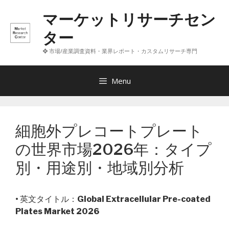
コ
マーケットリサーチセン
ン
テ
ター
ン
❖ 市場/産業調査資料・業界レポート・カスタムリサーチ専門
ツ
へ
ス
Menu
キ
ッ
プ
細胞外プレコートプレート
の世界市場2026年：タイプ
別・用途別・地域別分析
• 英文タイトル：
Global Extracellular Pre-coated
Plates Market 2026