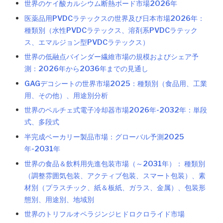
世界のケイ酸カルシウム断熱ボード市場2026年
医薬品用PVDCラテックスの世界及び日本市場2026年：
種類別（水性PVDCラテックス、溶剤系PVDCラテック
ス、エマルジョン型PVDCラテックス）
世界の低融点バインダー繊維市場の規模およびシェア予
測：2026年から2036年までの見通し
GAGデコシートの世界市場2025：種類別（食品用、工業
用、その他）、用途別分析
世界のペルチェ式電子冷却器市場2026年-2032年：単段
式、多段式
半完成ベーカリー製品市場：グローバル予測2025
年-2031年
世界の食品＆飲料用先進包装市場（～2031年）： 種類別
（調整雰囲気包装、アクティブ包装、スマート包装）、素
材別（プラスチック、紙＆板紙、ガラス、金属）、包装形
態別、用途別、地域別
世界のトリフルオペラジンジヒドロクロライド市場