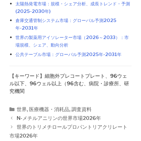
太陽熱発電市場：規模・シェア分析、成長トレンド・予測
(2025-2030年)
倉庫交通管制システム市場：グローバル予測2025
年-2031年
世界の製薬用アイソレーター市場（2026～2033）：市
場規模、シェア、動向分析
公共テーブル市場：グローバル予測2025年-2031年
【キーワード】細胞外プレコートプレート、96ウェ
ル以下、96ウェル以上（96含む、病院・診療所、研
究機関
カ
世界
,
医療機器・消耗品
,
調査資料
テ
投
N-メチルアニリンの世界市場2026年
ゴ
稿
世界のトリメチロールプロパントリアクリレート
リ
ナ
市場2026年
ー
ビ