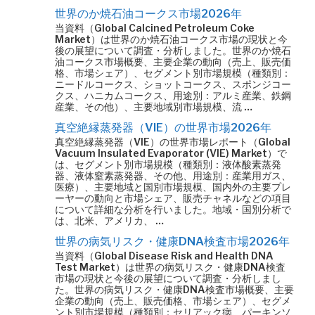
世界のか焼石油コークス市場2026年
当資料（Global Calcined Petroleum Coke
Market）は世界のか焼石油コークス市場の現状と今
後の展望について調査・分析しました。世界のか焼石
油コークス市場概要、主要企業の動向（売上、販売価
格、市場シェア）、セグメント別市場規模（種類別：
ニードルコークス、ショットコークス、スポンジコー
クス、ハニカムコークス、用途別：アルミ産業、鉄鋼
産業、その他）、主要地域別市場規模、流 …
真空絶縁蒸発器（VIE）の世界市場2026年
真空絶縁蒸発器（VIE）の世界市場レポート（Global
Vacuum Insulated Evaporator (VIE) Market）で
は、セグメント別市場規模（種類別：液体酸素蒸発
器、液体窒素蒸発器、その他、用途別：産業用ガス、
医療）、主要地域と国別市場規模、国内外の主要プレ
ーヤーの動向と市場シェア、販売チャネルなどの項目
について詳細な分析を行いました。地域・国別分析で
は、北米、アメリカ、 …
世界の病気リスク・健康DNA検査市場2026年
当資料（Global Disease Risk and Health DNA
Test Market）は世界の病気リスク・健康DNA検査
市場の現状と今後の展望について調査・分析しまし
た。世界の病気リスク・健康DNA検査市場概要、主要
企業の動向（売上、販売価格、市場シェア）、セグメ
ント別市場規模（種類別：セリアック病、パーキンソ