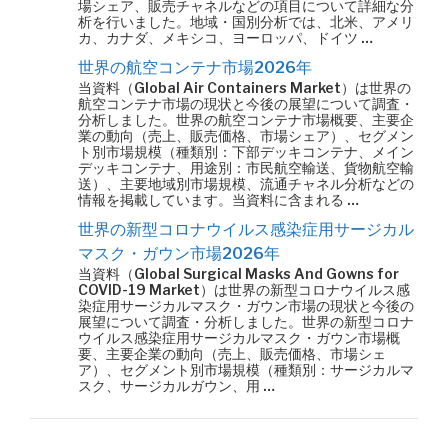
場シェア、販売チャネルなどの項目について詳細な分
析を行いました。地域・国別分析では、北米、アメリ
カ、カナダ、メキシコ、ヨーロッパ、ドイツ …
世界の航空コンテナ市場2026年
当資料（Global Air Containers Market）は世界の
航空コンテナ市場の現状と今後の展望について調査・
分析しました。世界の航空コンテナ市場概要、主要企
業の動向（売上、販売価格、市場シェア）、セグメン
ト別市場規模（種類別：下部デッキコンテナ、メイン
デッキコンテナ、用途別：市民航空輸送、貨物航空輸
送）、主要地域別市場規模、流通チャネル分析などの
情報を掲載しています。当資料に含まれる …
世界の新型コロナウイルス感染症用サージカル
マスク・ガウン市場2026年
当資料（Global Surgical Masks And Gowns for
COVID-19 Market）は世界の新型コロナウイルス感
染症用サージカルマスク・ガウン市場の現状と今後の
展望について調査・分析しました。世界の新型コロナ
ウイルス感染症用サージカルマスク・ガウン市場概
要、主要企業の動向（売上、販売価格、市場シェ
ア）、セグメント別市場規模（種類別：サージカルマ
スク、サージカルガウン、用 …