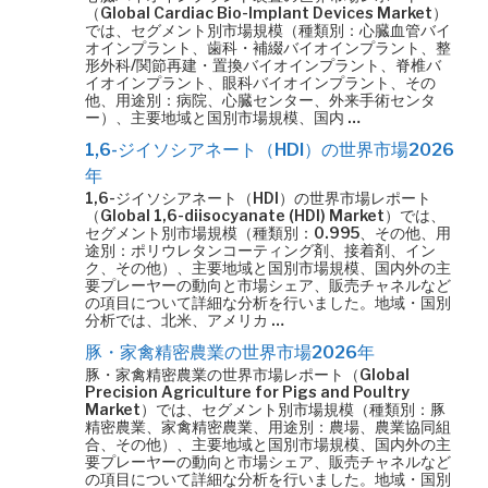
（Global Cardiac Bio-Implant Devices Market）
では、セグメント別市場規模（種類別：心臓血管バイ
オインプラント、歯科・補綴バイオインプラント、整
形外科/関節再建・置換バイオインプラント、脊椎バ
イオインプラント、眼科バイオインプラント、その
他、用途別：病院、心臓センター、外来手術センタ
ー）、主要地域と国別市場規模、国内 …
1,6-ジイソシアネート（HDI）の世界市場2026
年
1,6-ジイソシアネート（HDI）の世界市場レポート
（Global 1,6-diisocyanate (HDI) Market）では、
セグメント別市場規模（種類別：0.995、その他、用
途別：ポリウレタンコーティング剤、接着剤、イン
ク、その他）、主要地域と国別市場規模、国内外の主
要プレーヤーの動向と市場シェア、販売チャネルなど
の項目について詳細な分析を行いました。地域・国別
分析では、北米、アメリカ …
豚・家禽精密農業の世界市場2026年
豚・家禽精密農業の世界市場レポート（Global
Precision Agriculture for Pigs and Poultry
Market）では、セグメント別市場規模（種類別：豚
精密農業、家禽精密農業、用途別：農場、農業協同組
合、その他）、主要地域と国別市場規模、国内外の主
要プレーヤーの動向と市場シェア、販売チャネルなど
の項目について詳細な分析を行いました。地域・国別