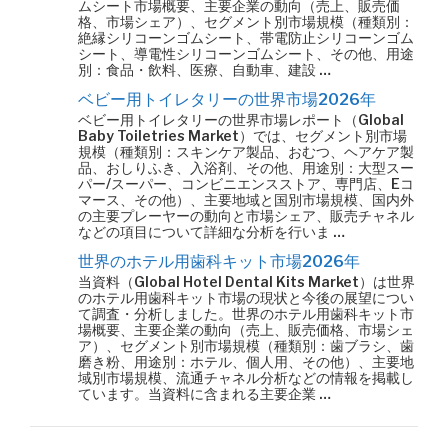
ムシート市場概要、主要企業の動向（売上、販売価
格、市場シェア）、セグメント別市場規模（種類別：
絶縁シリコーンゴムシート、帯電防止シリコーンゴム
シート、導電性シリコーンゴムシート、その他、用途
別：食品・飲料、医療、自動車、建設 …
ベビー用トイレタリーの世界市場2026年
ベビー用トイレタリーの世界市場レポート（Global
Baby Toiletries Market）では、セグメント別市場
規模（種類別：スキンケア製品、おむつ、ヘアケア製
品、おしりふき、入浴剤、その他、用途別：大型スー
パー/スーパー、コンビニエンスストア、専門店、Eコ
マース、その他）、主要地域と国別市場規模、国内外
の主要プレーヤーの動向と市場シェア、販売チャネル
などの項目について詳細な分析を行いま …
世界のホテル用歯科キット市場2026年
当資料（Global Hotel Dental Kits Market）は世界
のホテル用歯科キット市場の現状と今後の展望につい
て調査・分析しました。世界のホテル用歯科キット市
場概要、主要企業の動向（売上、販売価格、市場シェ
ア）、セグメント別市場規模（種類別：歯ブラシ、歯
磨き粉、用途別：ホテル、個人用、その他）、主要地
域別市場規模、流通チャネル分析などの情報を掲載し
ています。当資料に含まれる主要企業 …