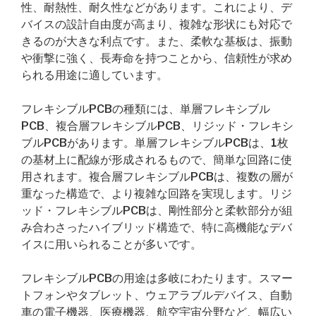
性、耐熱性、耐久性などがあります。これにより、デ
バイスの設計自由度が高まり、複雑な形状にも対応で
きるのが大きな利点です。また、柔軟な基板は、振動
や衝撃に強く、長寿命を持つことから、信頼性が求め
られる用途に適しています。
フレキシブルPCBの種類には、単層フレキシブル
PCB、複合層フレキシブルPCB、リジッド・フレキシ
ブルPCBがあります。単層フレキシブルPCBは、1枚
の基材上に配線が形成されるもので、簡単な回路に使
用されます。複合層フレキシブルPCBは、複数の層が
重なった構造で、より複雑な回路を実現します。リジ
ッド・フレキシブルPCBは、剛性部分と柔軟部分が組
み合わさったハイブリッド構造で、特に高機能なデバ
イスに用いられることが多いです。
フレキシブルPCBの用途は多岐にわたります。スマー
トフォンやタブレット、ウェアラブルデバイス、自動
車の電子機器、医療機器、航空宇宙分野など、幅広い