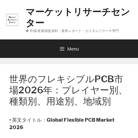
コ
マーケットリサーチセン
ン
テ
ター
ン
❖ 市場/産業調査資料・業界レポート・カスタムリサーチ専門
ツ
へ
ス
Menu
キ
ッ
プ
世界のフレキシブルPCB市
場2026年：プレイヤー別、
種類別、用途別、地域別
• 英文タイトル：
Global Flexible PCB Market
2026