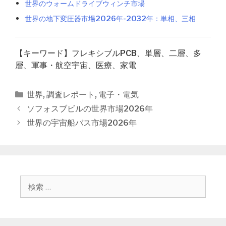
世界のウォームドライブウィンチ市場
世界の地下変圧器市場2026年-2032年：単相、三相
【キーワード】フレキシブルPCB、単層、二層、多
層、軍事・航空宇宙、医療、家電
カ
世界
,
調査レポート
,
電子・電気
テ
投
ソフォスブビルの世界市場2026年
ゴ
稿
世界の宇宙船バス市場2026年
リ
ナ
ー
ビ
ゲ
ー
シ
検
ョ
索
ン
: