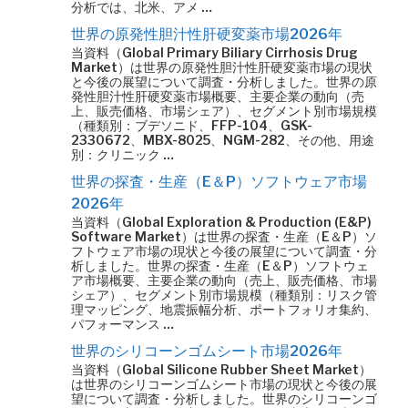
分析では、北米、アメ …
世界の原発性胆汁性肝硬変薬市場2026年
当資料（Global Primary Biliary Cirrhosis Drug
Market）は世界の原発性胆汁性肝硬変薬市場の現状
と今後の展望について調査・分析しました。世界の原
発性胆汁性肝硬変薬市場概要、主要企業の動向（売
上、販売価格、市場シェア）、セグメント別市場規模
（種類別：ブデソニド、FFP-104、GSK-
2330672、MBX-8025、NGM-282、その他、用途
別：クリニック …
世界の探査・生産（E＆P）ソフトウェア市場
2026年
当資料（Global Exploration & Production (E&P)
Software Market）は世界の探査・生産（E＆P）ソ
フトウェア市場の現状と今後の展望について調査・分
析しました。世界の探査・生産（E＆P）ソフトウェ
ア市場概要、主要企業の動向（売上、販売価格、市場
シェア）、セグメント別市場規模（種類別：リスク管
理マッピング、地震振幅分析、ポートフォリオ集約、
パフォーマンス …
世界のシリコーンゴムシート市場2026年
当資料（Global Silicone Rubber Sheet Market）
は世界のシリコーンゴムシート市場の現状と今後の展
望について調査・分析しました。世界のシリコーンゴ