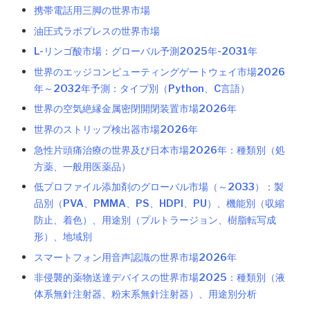
携帯電話用三脚の世界市場
油圧式ラボプレスの世界市場
L-リンゴ酸市場：グローバル予測2025年-2031年
世界のエッジコンピューティングゲートウェイ市場2026
年～2032年予測：タイプ別（Python、C言語）
世界の空気絶縁金属密閉開閉装置市場2026年
世界のストリップ検出器市場2026年
急性片頭痛治療の世界及び日本市場2026年：種類別（処
方薬、一般用医薬品）
低プロファイル添加剤のグローバル市場（～2033）：製
品別（PVA、PMMA、PS、HDPI、PU）、機能別（収縮
防止、着色）、用途別（プルトラージョン、樹脂転写成
形）、地域別
スマートフォン用音声認識の世界市場2026年
非侵襲的薬物送達デバイスの世界市場2025：種類別（液
体系無針注射器、粉末系無針注射器）、用途別分析