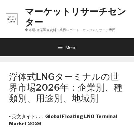
コ
マーケットリサーチセン
ン
テ
ター
ン
❖ 市場/産業調査資料・業界レポート・カスタムリサーチ専門
ツ
へ
ス
Menu
キ
ッ
プ
浮体式LNGターミナルの世
界市場2026年：企業別、種
類別、用途別、地域別
• 英文タイトル：
Global Floating LNG Terminal
Market 2026