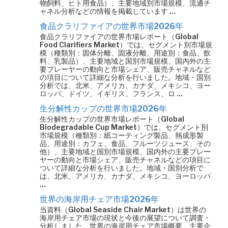
物飼料、ヒト用食品）、主要地域別市場規模、流通チ
ャネル分析などの情報を掲載しています …
食品クラリファイアの世界市場2026年
食品クラリファイアの世界市場レポート（Global
Food Clarifiers Market）では、セグメント別市場規
模（種類別：固体分離、固液分離、用途別：食品、飲
料、乳製品）、主要地域と国別市場規模、国内外の主
要プレーヤーの動向と市場シェア、販売チャネルなど
の項目について詳細な分析を行いました。地域・国別
分析では、北米、アメリカ、カナダ、メキシコ、ヨー
ロッパ、ドイツ、イギリス、フランス、ロ …
生分解性カップの世界市場2026年
生分解性カップの世界市場レポート（Global
Biodegradable Cup Market）では、セグメント別
市場規模（種類別：紙コーティング製品、熱成形製
品、用途別：カフェ、食品、フルーツジュース、その
他）、主要地域と国別市場規模、国内外の主要プレー
ヤーの動向と市場シェア、販売チャネルなどの項目に
ついて詳細な分析を行いました。地域・国別分析で
は、北米、アメリカ、カナダ、メキシコ、ヨーロッパ
…
世界の海岸用チェア市場2026年
当資料（Global Seaside Chair Market）は世界の
海岸用チェア市場の現状と今後の展望について調査・
分析しました。世界の海岸用チェア市場概要、主要企