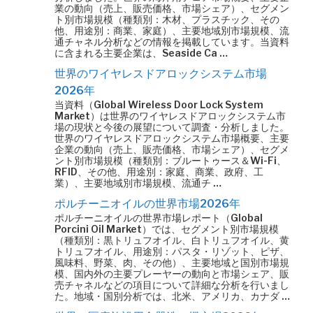
業の動向（売上、販売価格、市場シェア）、セグメン
ト別市場規模（種類別：木材、プラスチック、その
他、用途別：商業、家庭）、主要地域別市場規模、流
通チャネル分析などの情報を掲載しています。当資料
に含まれる主要企業は、Seaside Ca …
世界のワイヤレスドアロックシステム市場
2026年
当資料（Global Wireless Door Lock System
Market）は世界のワイヤレスドアロックシステム市
場の現状と今後の展望について調査・分析しました。
世界のワイヤレスドアロックシステム市場概要、主要
企業の動向（売上、販売価格、市場シェア）、セグメ
ント別市場規模（種類別：ブルートゥース＆Wi-Fi、
RFID、その他、用途別：家庭、商業、政府、工
業）、主要地域別市場規模、流通チ …
ポルチーニオイルの世界市場2026年
ポルチーニオイルの世界市場レポート（Global
Porcini Oil Market）では、セグメント別市場規模
（種類別：黒トリュフオイル、白トリュフオイル、黄
トリュフオイル、用途別：パスタ・リゾット、ピザ、
風味料、野菜、肉、その他）、主要地域と国別市場規
模、国内外の主要プレーヤーの動向と市場シェア、販
売チャネルなどの項目について詳細な分析を行いまし
た。地域・国別分析では、北米、アメリカ、カナダ …