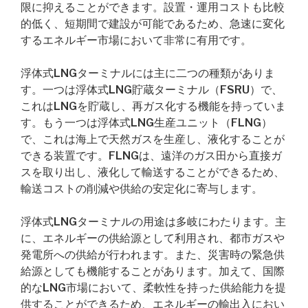
限に抑えることができます。設置・運用コストも比較
的低く、短期間で建設が可能であるため、急速に変化
するエネルギー市場において非常に有用です。
浮体式LNGターミナルには主に二つの種類がありま
す。一つは浮体式LNG貯蔵ターミナル（FSRU）で、
これはLNGを貯蔵し、再ガス化する機能を持っていま
す。もう一つは浮体式LNG生産ユニット（FLNG）
で、これは海上で天然ガスを生産し、液化することが
できる装置です。FLNGは、遠洋のガス田から直接ガ
スを取り出し、液化して輸送することができるため、
輸送コストの削減や供給の安定化に寄与します。
浮体式LNGターミナルの用途は多岐にわたります。主
に、エネルギーの供給源として利用され、都市ガスや
発電所への供給が行われます。また、災害時の緊急供
給源としても機能することがあります。加えて、国際
的なLNG市場において、柔軟性を持った供給能力を提
供することができるため、エネルギーの輸出入におい