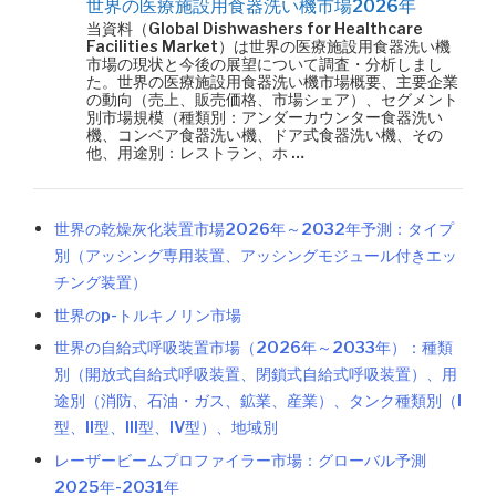
世界の医療施設用食器洗い機市場2026年
当資料（Global Dishwashers for Healthcare
Facilities Market）は世界の医療施設用食器洗い機
市場の現状と今後の展望について調査・分析しまし
た。世界の医療施設用食器洗い機市場概要、主要企業
の動向（売上、販売価格、市場シェア）、セグメント
別市場規模（種類別：アンダーカウンター食器洗い
機、コンベア食器洗い機、ドア式食器洗い機、その
他、用途別：レストラン、ホ …
世界の乾燥灰化装置市場2026年～2032年予測：タイプ
別（アッシング専用装置、アッシングモジュール付きエッ
チング装置）
世界のp-トルキノリン市場
世界の自給式呼吸装置市場（2026年～2033年）：種類
別（開放式自給式呼吸装置、閉鎖式自給式呼吸装置）、用
途別（消防、石油・ガス、鉱業、産業）、タンク種類別（I
型、II型、III型、IV型）、地域別
レーザービームプロファイラー市場：グローバル予測
2025年-2031年