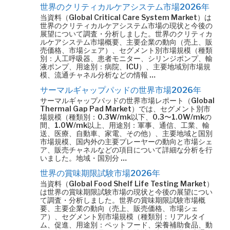
世界のクリティカルケアシステム市場2026年
当資料（Global Critical Care System Market）は
世界のクリティカルケアシステム市場の現状と今後の
展望について調査・分析しました。世界のクリティカ
ルケアシステム市場概要、主要企業の動向（売上、販
売価格、市場シェア）、セグメント別市場規模（種類
別：人工呼吸器、患者モニター、シリンジポンプ、輸
液ポンプ、用途別：病院、ICU）、主要地域別市場規
模、流通チャネル分析などの情報 …
サーマルギャップパッドの世界市場2026年
サーマルギャップパッドの世界市場レポート（Global
Thermal Gap Pad Market）では、セグメント別市
場規模（種類別：0.3W/mk以下、0.3〜1.0W/mkの
間、1.0W/mk以上、用途別：軍事、通信、工業、輸
送、医療、自動車、家電、その他）、主要地域と国別
市場規模、国内外の主要プレーヤーの動向と市場シェ
ア、販売チャネルなどの項目について詳細な分析を行
いました。地域・国別分 …
世界の賞味期限試験市場2026年
当資料（Global Food Shelf Life Testing Market）
は世界の賞味期限試験市場の現状と今後の展望につい
て調査・分析しました。世界の賞味期限試験市場概
要、主要企業の動向（売上、販売価格、市場シェ
ア）、セグメント別市場規模（種類別：リアルタイ
ム、促進、用途別：ペットフード、栄養補助食品、動