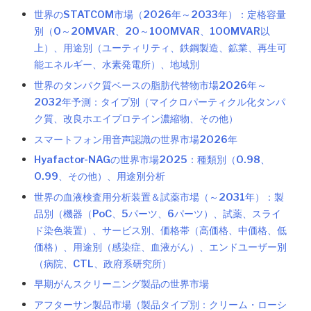
世界のSTATCOM市場（2026年～2033年）：定格容量
別（0～20MVAR、20～100MVAR、100MVAR以
上）、用途別（ユーティリティ、鉄鋼製造、鉱業、再生可
能エネルギー、水素発電所）、地域別
世界のタンパク質ベースの脂肪代替物市場2026年～
2032年予測：タイプ別（マイクロパーティクル化タンパ
ク質、改良ホエイプロテイン濃縮物、その他）
スマートフォン用音声認識の世界市場2026年
Hyafactor-NAGの世界市場2025：種類別（0.98、
0.99、その他）、用途別分析
世界の血液検査用分析装置＆試薬市場（～2031年）：製
品別（機器（PoC、5パーツ、6パーツ）、試薬、スライ
ド染色装置）、サービス別、価格帯（高価格、中価格、低
価格）、用途別（感染症、血液がん）、エンドユーザー別
（病院、CTL、政府系研究所）
早期がんスクリーニング製品の世界市場
アフターサン製品市場（製品タイプ別：クリーム・ローシ