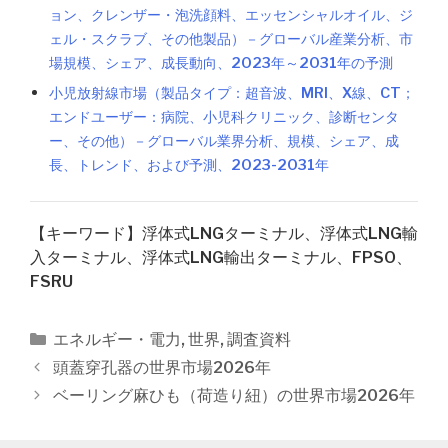
ョン、クレンザー・泡洗顔料、エッセンシャルオイル、ジ
ェル・スクラブ、その他製品）－グローバル産業分析、市
場規模、シェア、成長動向、2023年～2031年の予測
小児放射線市場（製品タイプ：超音波、MRI、X線、CT；
エンドユーザー：病院、小児科クリニック、診断センタ
ー、その他）－グローバル業界分析、規模、シェア、成
長、トレンド、および予測、2023-2031年
【キーワード】浮体式LNGターミナル、浮体式LNG輸
入ターミナル、浮体式LNG輸出ターミナル、FPSO、
FSRU
カ
エネルギー・電力
,
世界
,
調査資料
テ
投
頭蓋穿孔器の世界市場2026年
ゴ
稿
ベーリング麻ひも（荷造り紐）の世界市場2026年
リ
ナ
ー
ビ