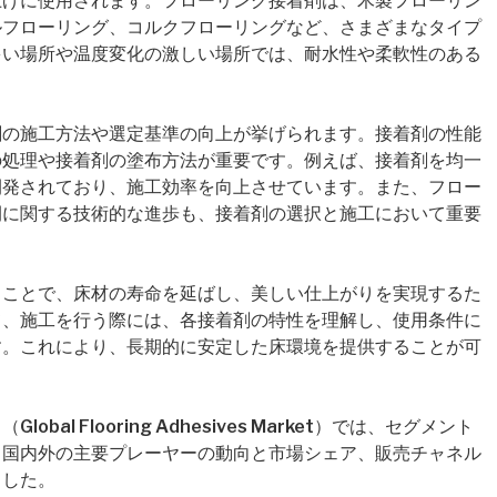
上げに使用されます。フローリング接着剤は、木製フローリン
ルフローリング、コルクフローリングなど、さまざまなタイプ
多い場所や温度変化の激しい場所では、耐水性や柔軟性のある
剤の施工方法や選定基準の向上が挙げられます。接着剤の性能
の処理や接着剤の塗布方法が重要です。例えば、接着剤を均一
開発されており、施工効率を向上させています。また、フロー
間に関する技術的な進歩も、接着剤の選択と施工において重要
ることで、床材の寿命を延ばし、美しい仕上がりを実現するた
て、施工を行う際には、各接着剤の特性を理解し、使用条件に
す。これにより、長期的に安定した床環境を提供することが可
l Flooring Adhesives Market）では、セグメント
、国内外の主要プレーヤーの動向と市場シェア、販売チャネル
ました。