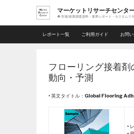
コ
マーケットリサーチセンタ
ン
❖ 市場/産業調査資料・業界レポート・カスタムリ
テ
ン
ツ
レポート一覧
ご利用ガイド
お問い
へ
ス
キ
ッ
フローリング接着剤
プ
動向・予測
• 英文タイトル：
Global Flooring Ad
•
•