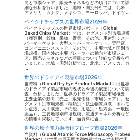
向と市場シェア、販売チャネルなどの項目について詳
細な分析を行いました。地域・国別分析では、北米、
アメリカ、カナダ、メキシコ、ヨーロッパ、ドイツ …
ベイクドチップスの世界市場2026年
ベイクドチップスの世界市場レポート（Global
Baked Chips Market）では、セグメント別市場規模
（種類別：穀物、果物、野菜、その他、用途別：スー
パーマーケット・大型スーパーマーケット、専門店、
コンビニエンスストア、その他）、主要地域と国別市
場規模、国内外の主要プレーヤーの動向と市場シェ
ア、販売チャネルなどの項目について詳細な分析を行
いました。地域・国別分析では、北米、アメリカ、カ
…
世界のドライアイ製品市場2026年
当資料（Global Dry Eye Products Market）は世界
のドライアイ製品市場の現状と今後の展望について調
査・分析しました。世界のドライアイ製品市場概要、
主要企業の動向（売上、販売価格、市場シェア）、セ
グメント別市場規模（種類別：抗生物質点液、ホルモ
ン点液、人工涙液、その他、用途別：処方薬、一般医
薬品）、主要地域別市場規模、流通チャネル分析など
の情報を掲載しています。当資料に含ま …
世界の原子間力顕微鏡プローブ市場2026年
当資料（Global Atomic Force Microscopy Probes
Market）は世界の原子間力顕微鏡プローブ市場の現