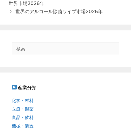
ゴ
稿
世界市場2026年
リ
ナ
世界のアルコール除菌ワイプ市場2026年
ー
ビ
ゲ
ー
シ
ョ
検
ン
索
:
産業分類
化学・材料
医療・製薬
食品・飲料
機械・装置