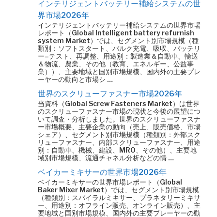
インテリジェントバッテリー補給システムの世
界市場2026年
インテリジェントバッテリー補給システムの世界市場
レポート（Global Intelligent battery refurnish
system Market）では、セグメント別市場規模（種
類別：ソフトスタート、バルク充電、吸収、バッテリ
ー–テスト、再調整、用途別：製造業＆自動車、輸送
＆物流、農業、その他（教育、エネルギー、公益事
業））、主要地域と国別市場規模、国内外の主要プレ
ーヤーの動向と市場シ …
世界のスクリューファスナー市場2026年
当資料（Global Screw Fasteners Market）は世界
のスクリューファスナー市場の現状と今後の展望につ
いて調査・分析しました。世界のスクリューファスナ
ー市場概要、主要企業の動向（売上、販売価格、市場
シェア）、セグメント別市場規模（種類別：外部スク
リューファスナー、内部スクリューファスナー、用途
別：自動車、機械、建設、MRO、その他）、主要地
域別市場規模、流通チャネル分析などの情 …
ベイカーミキサーの世界市場2026年
ベイカーミキサーの世界市場レポート（Global
Baker Mixer Market）では、セグメント別市場規模
（種類別：スパイラルミキサー、プラネタリーミキサ
ー、用途別：オフライン販売、オンライン販売）、主
要地域と国別市場規模、国内外の主要プレーヤーの動