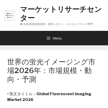
コ
マーケットリサーチセン
ン
テ
ター
ン
❖ 市場/産業調査資料・業界レポート・カスタムリサーチ専門
ツ
へ
ス
Menu
キ
ッ
プ
世界の蛍光イメージング市
場2026年：市場規模・動
向・予測
• 英文タイトル：
Global Fluorescent Imaging
Market 2026