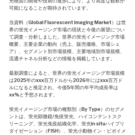
光物質の開発や技術の進歩により、より高度な観察が
可能になることが期待されています。
当資料（Global Fluorescent Imaging Market）は世
界の蛍光イメージング市場の現状と今後の展望につい
て調査・分析しました。世界の蛍光イメージング市場
概要、主要企業の動向（売上、販売価格、市場シェ
ア）、セグメント別市場規模、主要地域別市場規模、
流通チャネル分析などの情報を掲載しています。
最新調査によると、世界の蛍光イメージング市場規模
は2025年のxxx百万ドルから2026年にはxxx百万ド
ルになると推定され、今後5年間の年平均成長率は
xx%と予想されます。
蛍光イメージング市場の種類別（By Type）のセグメ
ントは、蛍光顕微鏡/免疫蛍光、ハイコンテントスク
リーニング、蛍光免疫組織化学、蛍光in situハイブリ
ダイゼーション（FISH）、蛍光小動物イン・ビボイメ