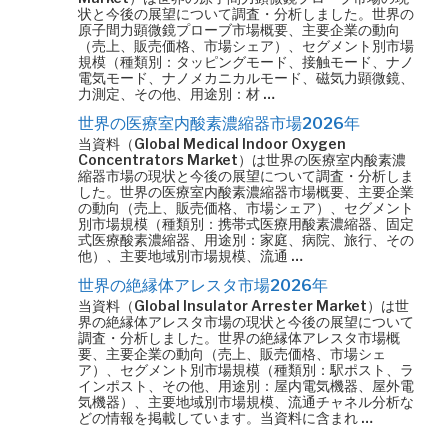
状と今後の展望について調査・分析しました。世界の
原子間力顕微鏡プローブ市場概要、主要企業の動向
（売上、販売価格、市場シェア）、セグメント別市場
規模（種類別：タッピングモード、接触モード、ナノ
電気モード、ナノメカニカルモード、磁気力顕微鏡、
力測定、その他、用途別：材 …
世界の医療室内酸素濃縮器市場2026年
当資料（Global Medical Indoor Oxygen
Concentrators Market）は世界の医療室内酸素濃
縮器市場の現状と今後の展望について調査・分析しま
した。世界の医療室内酸素濃縮器市場概要、主要企業
の動向（売上、販売価格、市場シェア）、セグメント
別市場規模（種類別：携帯式医療用酸素濃縮器、固定
式医療酸素濃縮器、用途別：家庭、病院、旅行、その
他）、主要地域別市場規模、流通 …
世界の絶縁体アレスタ市場2026年
当資料（Global Insulator Arrester Market）は世
界の絶縁体アレスタ市場の現状と今後の展望について
調査・分析しました。世界の絶縁体アレスタ市場概
要、主要企業の動向（売上、販売価格、市場シェ
ア）、セグメント別市場規模（種類別：駅ポスト、ラ
インポスト、その他、用途別：屋内電気機器、屋外電
気機器）、主要地域別市場規模、流通チャネル分析な
どの情報を掲載しています。当資料に含まれ …