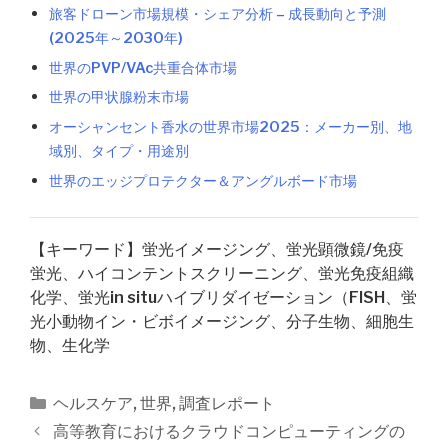
旅客ドローン市場規模・シェア分析 – 成長動向と予測
(2025年～2030年)
世界のPVP/VAc共重合体市場
世界の甲状腺粉末市場
オーシャンセント香水の世界市場2025：メーカー別、地
域別、タイプ・用途別
世界のエッジプロテクター＆アングルボード市場
【キーワード】蛍光イメージング、蛍光顕微鏡/免疫
蛍光、ハイコンテントスクリーニング、蛍光免疫組織
化学、蛍光in situハイブリダイゼーション（FISH、蛍
光小動物イン・ビボイメージング、分子生物、細胞生
物、生化学
カ
ヘルスケア
,
世界
,
調査レポート
テ
投
高等教育におけるクラウドコンピューティングの