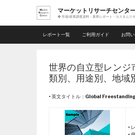
コ
マーケットリサーチセンタ
ン
❖ 市場/産業調査資料・業界レポート・カスタムリ
テ
ン
ツ
レポート一覧
ご利用ガイド
お問い
へ
ス
キ
ッ
世界の自立型レンジ
プ
類別、用途別、地域
• 英文タイトル：
Global Freestandin
•
•