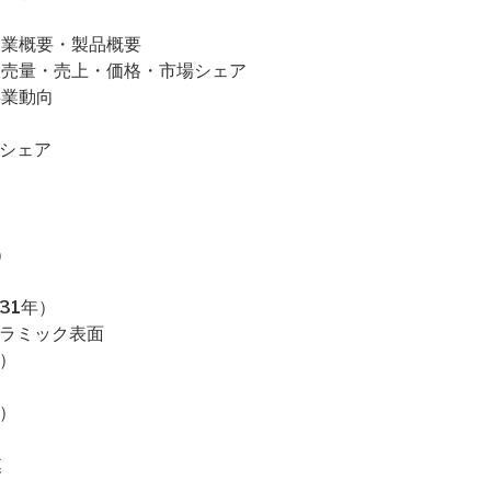
es社の企業概要・製品概要
ces社の販売量・売上・価格・市場シェア
の事業動向
場シェア
）
31年）
セラミック表面
）
）
模