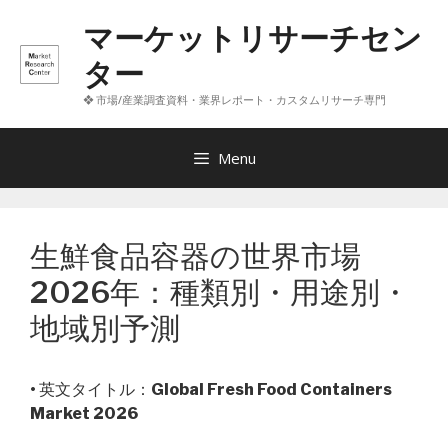
コ
マーケットリサーチセン
ン
テ
ター
ン
❖ 市場/産業調査資料・業界レポート・カスタムリサーチ専門
ツ
へ
ス
Menu
キ
ッ
プ
生鮮食品容器の世界市場
2026年：種類別・用途別・
地域別予測
• 英文タイトル：
Global Fresh Food Containers
Market 2026