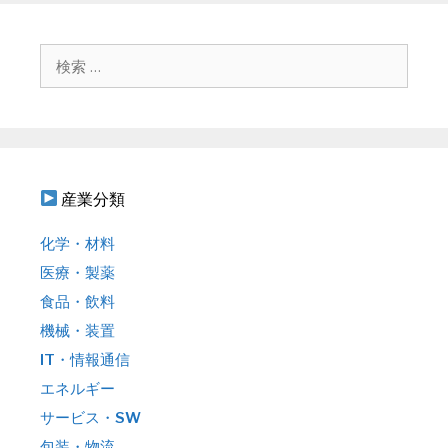
ゲ
ー
シ
検
ョ
索
ン
:
産業分類
化学・材料
医療・製薬
食品・飲料
機械・装置
IT・情報通信
エネルギー
サービス・SW
包装・物流