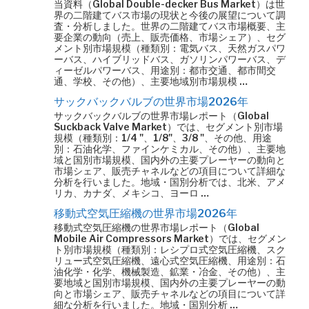
当資料（Global Double-decker Bus Market）は世
界の二階建てバス市場の現状と今後の展望について調
査・分析しました。世界の二階建てバス市場概要、主
要企業の動向（売上、販売価格、市場シェア）、セグ
メント別市場規模（種類別：電気バス、天然ガスパワ
ーバス、ハイブリッドバス、ガソリンパワーバス、デ
ィーゼルパワーバス、用途別：都市交通、都市間交
通、学校、その他）、主要地域別市場規模 …
サックバックバルブの世界市場2026年
サックバックバルブの世界市場レポート（Global
Suckback Valve Market）では、セグメント別市場
規模（種類別：1/4 "、1/8"、3/8 "、その他、用途
別：石油化学、ファインケミカル、その他）、主要地
域と国別市場規模、国内外の主要プレーヤーの動向と
市場シェア、販売チャネルなどの項目について詳細な
分析を行いました。地域・国別分析では、北米、アメ
リカ、カナダ、メキシコ、ヨーロ …
移動式空気圧縮機の世界市場2026年
移動式空気圧縮機の世界市場レポート（Global
Mobile Air Compressors Market）では、セグメン
ト別市場規模（種類別：レシプロ式空気圧縮機、スク
リュー式空気圧縮機、遠心式空気圧縮機、用途別：石
油化学・化学、機械製造、鉱業・冶金、その他）、主
要地域と国別市場規模、国内外の主要プレーヤーの動
向と市場シェア、販売チャネルなどの項目について詳
細な分析を行いました。地域・国別分析 …