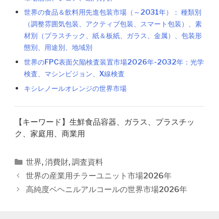
世界の食品＆飲料用先進包装市場（～2031年）： 種類別
（調整雰囲気包装、アクティブ包装、スマート包装）、素
材別（プラスチック、紙＆板紙、ガラス、金属）、包装形
態別、用途別、地域別
世界のFPC表面欠陥検査装置市場2026年-2032年：光学
検査、マシンビジョン、X線検査
キシレノールオレンジの世界市場
【キーワード】生鮮食品容器、ガラス、プラスチッ
ク、家庭用、商業用
カ
世界
,
消費財
,
調査資料
テ
投
世界の産業用チラーユニット市場2026年
ゴ
稿
高純度ベヘニルアルコールの世界市場2026年
リ
ナ
ー
ビ