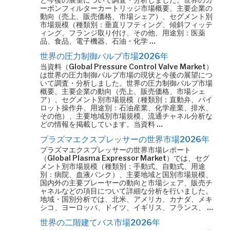
ーボンフィルターカートリッジ市場概要、主要企業の
動向（売上、販売価格、市場シェア）、セグメント別
市場規模（種類別：垂直リフティング、傾斜フィッテ
ィング、フランジ取り付け、その他、用途別：医薬
品、食品、電子機器、石油・化学 …
世界の圧力制御バルブ市場2026年
当資料（Global Pressure Control Valve Market）
は世界の圧力制御バルブ市場の現状と今後の展望につ
いて調査・分析しました。世界の圧力制御バルブ市場
概要、主要企業の動向（売上、販売価格、市場シェ
ア）、セグメント別市場規模（種類別：直動弁、パイ
ロット操作弁、用途別：石油産業、化学産業、排水、
その他）、主要地域別市場規模、流通チャネル分析な
どの情報を掲載しています。当資料 …
プラズマエクスプレッサーの世界市場2026年
プラズマエクスプレッサーの世界市場レポート
（Global Plasma Expressor Market）では、セグ
メント別市場規模（種類別：手動式、自動式、用途
別：病院、血液バンク）、主要地域と国別市場規模、
国内外の主要プレーヤーの動向と市場シェア、販売チ
ャネルなどの項目について詳細な分析を行いました。
地域・国別分析では、北米、アメリカ、カナダ、メキ
シコ、ヨーロッパ、ドイツ、イギリス、フランス、 …
世界の二階建てバス市場2026年