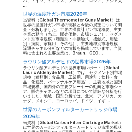
パ、ドイツ、イギリス、フランス、ロシア、アジア太
…
世界の温度計ガン市場2026年
当資料（Global Thermometer Guns Market）は
世界の温度計ガン市場の現状と今後の展望について調
査・分析しました。世界の温度計ガン市場概要、主要
企業の動向（売上、販売価格、市場シェア）、セグメ
ント別市場規模（種類別：非接触式、接触式、用途
別：病院、家庭用、その他）、主要地域別市場規模、
流通チャネル分析などの情報を掲載しています。当資
料に含まれる主要企業は、Braun、GEO …
ラウリン酸アルデヒドの世界市場2026年
ラウリン酸アルデヒドの世界市場レポート（Global
Lauric Aldehyde Market）では、セグメント別市場
規模（種類別：食品用、工業用、用途別：飲料・食
品、化粧品、パーソナルケア用品）、主要地域と国別
市場規模、国内外の主要プレーヤーの動向と市場シェ
ア、販売チャネルなどの項目について詳細な分析を行
いました。地域・国別分析では、北米、アメリカ、カ
ナダ、メキシコ、ヨーロッパ、ドイツ、イギ …
世界のカーボンフィルターカートリッジ市場
2026年
当資料（Global Carbon Filter Cartridge Market）
は世界のカーボンフィルターカートリッジ市場の現状
と今後の展望について調査・分析しました。世界のカ