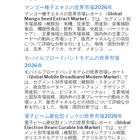
マンゴー種子エキスの世界市場2026年
マンゴー種子エキスの世界市場レポート（Global
Mango Seed Extract Market）では、セグメント別
市場規模（種類別：有機、従来型、用途別：栄養補助
食品、機能性食品・飲料、製薬、化粧品・パーソナル
ケア）、主要地域と国別市場規模、国内外の主要プレ
ーヤーの動向と市場シェア、販売チャネルなどの項目
について詳細な分析を行いました。地域・国別分析で
は、北米、アメリカ、カナダ、メキシコ、 …
モバイルブロードバンドモデムの世界市場
2026年
モバイルブロードバンドモデムの世界市場レポート
（Global Mobile Broadband Modem Market）で
は、セグメント別市場規模（種類別：スタンドアロ
ン、統合型ルーター、スマートフォン、テザリング、
用途別：ゲーム、ビジネス、パーソナル）、主要地域
と国別市場規模、国内外の主要プレーヤーの動向と市
場シェア、販売チャネルなどの項目について詳細な分
析を行いました。地域・国別分析では、北 …
電子ビーム硬化型インクの世界市場2026年
電子ビーム硬化型インクの世界市場レポート（Global
Electron Beam Curable Ink Market）では、セグ
メント別市場規模（種類別：エポキシアクリル樹脂、
ポリエステルアクリル樹脂、アクリルポリウレタン、