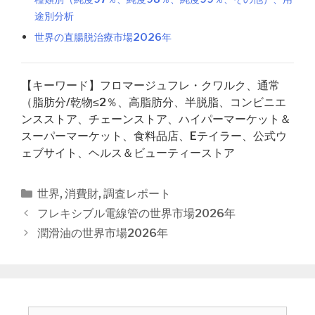
途別分析
世界の直腸脱治療市場2026年
【キーワード】フロマージュフレ・クワルク、通常
（脂肪分/乾物≤2％、高脂肪分、半脱脂、コンビニエ
ンスストア、チェーンストア、ハイパーマーケット＆
スーパーマーケット、食料品店、Eテイラー、公式ウ
ェブサイト、ヘルス＆ビューティーストア
カ
世界
,
消費財
,
調査レポート
テ
投
フレキシブル電線管の世界市場2026年
ゴ
稿
潤滑油の世界市場2026年
リ
ナ
ー
ビ
ゲ
ー
シ
検