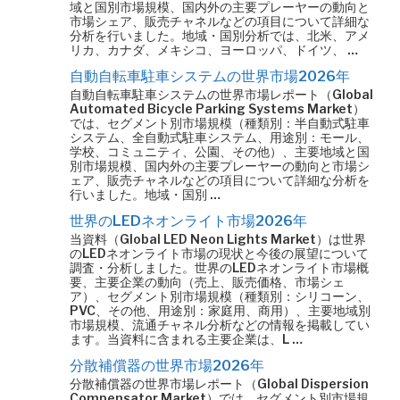
域と国別市場規模、国内外の主要プレーヤーの動向と
市場シェア、販売チャネルなどの項目について詳細な
分析を行いました。地域・国別分析では、北米、アメ
リカ、カナダ、メキシコ、ヨーロッパ、ドイツ、 …
自動自転車駐車システムの世界市場2026年
自動自転車駐車システムの世界市場レポート（Global
Automated Bicycle Parking Systems Market）
では、セグメント別市場規模（種類別：半自動式駐車
システム、全自動式駐車システム、用途別：モール、
学校、コミュニティ、公園、その他）、主要地域と国
別市場規模、国内外の主要プレーヤーの動向と市場シ
ェア、販売チャネルなどの項目について詳細な分析を
行いました。地域・国別 …
世界のLEDネオンライト市場2026年
当資料（Global LED Neon Lights Market）は世界
のLEDネオンライト市場の現状と今後の展望について
調査・分析しました。世界のLEDネオンライト市場概
要、主要企業の動向（売上、販売価格、市場シェ
ア）、セグメント別市場規模（種類別：シリコーン、
PVC、その他、用途別：家庭用、商用）、主要地域別
市場規模、流通チャネル分析などの情報を掲載してい
ます。当資料に含まれる主要企業は、L …
分散補償器の世界市場2026年
分散補償器の世界市場レポート（Global Dispersion
Compensator Market）では、セグメント別市場規