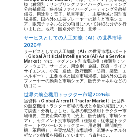
模（種類別：サンプリングファイバーグレーティング
分散補償器、狭帯域ファイバーグレーティング分散補
償器、用途別：電子、航空宇宙）、主要地域と国別市
場規模、国内外の主要プレーヤーの動向と市場シェ
ア、販売チャネルなどの項目について詳細な分析を行
いました。地域・国別分析では、北米 …
サービスとしての人工知能（AI）の世界市場
2026年
サービスとしての人工知能（AI）の世界市場レポート
（Global Artificial Intelligence (AI) As a Service
Market）では、セグメント別市場規模（種類別：ソ
フトウェア、サービス、用途別：金融、医療・ライフ
サイエンス、小売、通信、政府機関・防衛、製造、エ
ネルギー）、主要地域と国別市場規模、国内外の主要
プレーヤーの動向と市場シェア、販売チャネルなどの
項目に …
世界の航空機用トラクター市場2026年
当資料（Global Aircraft Tractor Market）は世界
の航空機用トラクター市場の現状と今後の展望につい
て調査・分析しました。世界の航空機用トラクター市
場概要、主要企業の動向（売上、販売価格、市場シェ
ア）、セグメント別市場規模（種類別：従来型トラク
ター、トウバーレストラクター、用途別：民間航空
機、軍用機）、主要地域別市場規模、流通チャネル分
析などの情報を掲載しています。当資料に …