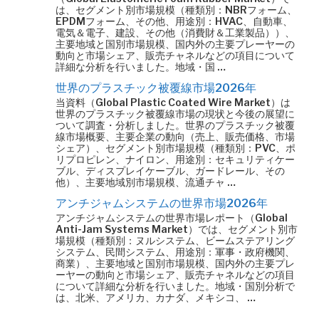
は、セグメント別市場規模（種類別：NBRフォーム、
EPDMフォーム、その他、用途別：HVAC、自動車、
電気＆電子、建設、その他（消費財＆工業製品））、
主要地域と国別市場規模、国内外の主要プレーヤーの
動向と市場シェア、販売チャネルなどの項目について
詳細な分析を行いました。地域・国 …
世界のプラスチック被覆線市場2026年
当資料（Global Plastic Coated Wire Market）は
世界のプラスチック被覆線市場の現状と今後の展望に
ついて調査・分析しました。世界のプラスチック被覆
線市場概要、主要企業の動向（売上、販売価格、市場
シェア）、セグメント別市場規模（種類別：PVC、ポ
リプロピレン、ナイロン、用途別：セキュリティケー
ブル、ディスプレイケーブル、ガードレール、その
他）、主要地域別市場規模、流通チャ …
アンチジャムシステムの世界市場2026年
アンチジャムシステムの世界市場レポート（Global
Anti-Jam Systems Market）では、セグメント別市
場規模（種類別：ヌルシステム、ビームステアリング
システム、民間システム、用途別：軍事・政府機関、
商業）、主要地域と国別市場規模、国内外の主要プレ
ーヤーの動向と市場シェア、販売チャネルなどの項目
について詳細な分析を行いました。地域・国別分析で
は、北米、アメリカ、カナダ、メキシコ、 …