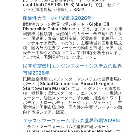
naphthol (CAS 135-19-3) Market）では、セグメ
ント別市場規模（種類別：≥99％、
耐油性カラーの世界市場2026年
耐油性カラーの世界市場レポート（Global Oil
Dispersible Colour Market）では、セグメント別市
場規模（種類別：天然耐油性カラー、合成耐油性カラ
ー、用途別：食品・飲料産業、製薬産業、化粧品・パ
ーソナルケア産業、その他）、主要地域と国別市場規
模、国内外の主要プレーヤーの動向と市場シェア、販
売チャネルなどの項目について詳細な分析を行いまし
た。地域・国別分析では、北米、アメ …
民間航空機用エンジンスタートシステムの世界
市場2026年
民間航空機用エンジンスタートシステムの世界市場レ
ポート（Global Commercial Aircraft Engine
Start System Market）では、セグメント別市場規
模（種類別：電気スターター、エアスタート、燃焼ス
ターター、油圧スターター、その他、用途別：ワイド
ボディ、ナローボディ、リージョナルジェット）、主
要地域と国別市場規模、国内外の主要プレーヤーの動
向と市場シェア、販売 …
エラストマーフォームゴムの世界市場2026年
エラストマーフォームゴムの世界市場レポート
（Global Elastomeric Foam Rubber Market）で