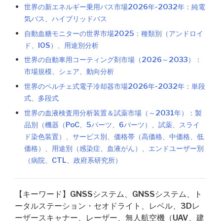
世界の新エネルギー乗用バス市場2026年-2032年：純電
気バス、ハイブリッドバス
自動血糖モニターの世界市場2025：種類別（アンドロイ
ド、IOS）、用途別分析
世界の自動車用コーティング剤市場（2026～2033）：
市場規模、シェア、動向分析
世界のペルチェ式電子冷却器市場2026年-2032年：単段
式、多段式
世界の血液検査用分析装置＆試薬市場（～2031年）：製
品別（機器（PoC、5パーツ、6パーツ）、試薬、スライ
ド染色装置）、サービス別、価格帯（高価格、中価格、低
価格）、用途別（感染症、血液がん）、エンドユーザー別
（病院、CTL、政府系研究所）
【キーワード】GNSSシステム、GNSSシステム、ト
ータルステーション・セオドライト、レベル、3Dレ
ーザースキャナー、レーザー、無人航空機（UAV、建