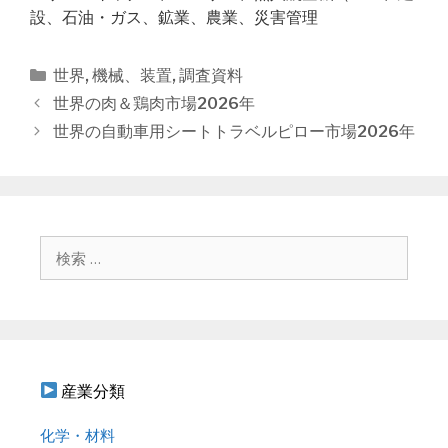
設、石油・ガス、鉱業、農業、災害管理
カ
世界
,
機械、装置
,
調査資料
テ
投
世界の肉＆鶏肉市場2026年
ゴ
稿
世界の自動車用シートトラベルピロー市場2026年
リ
ナ
ー
ビ
ゲ
ー
シ
検
ョ
索
ン
:
産業分類
化学・材料