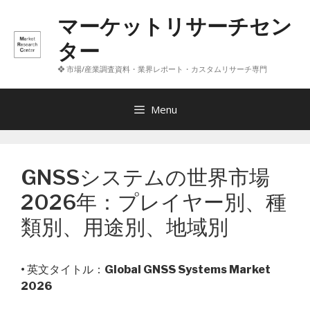
コ
マーケットリサーチセン
ン
テ
ター
ン
❖ 市場/産業調査資料・業界レポート・カスタムリサーチ専門
ツ
へ
ス
Menu
キ
ッ
プ
GNSSシステムの世界市場
2026年：プレイヤー別、種
類別、用途別、地域別
• 英文タイトル：
Global GNSS Systems Market
2026