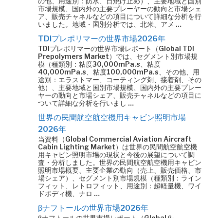
の他、用途別：防水、日焼け止め）、主要地域と国別
市場規模、国内外の主要プレーヤーの動向と市場シェ
ア、販売チャネルなどの項目について詳細な分析を行
いました。地域・国別分析では、北米、アメ …
TDIプレポリマーの世界市場2026年
TDIプレポリマーの世界市場レポート（Global TDI
Prepolymers Market）では、セグメント別市場規
模（種類別：粘度30,000mPa.s、粘度
40,000mPa.s、粘度100,000mPa.s、その他、用
途別：エラストマー、コーティング剤、接着剤、その
他）、主要地域と国別市場規模、国内外の主要プレー
ヤーの動向と市場シェア、販売チャネルなどの項目に
ついて詳細な分析を行いまし …
世界の民間航空航空機用キャビン照明市場
2026年
当資料（Global Commercial Aviation Aircraft
Cabin Lighting Market）は世界の民間航空航空機
用キャビン照明市場の現状と今後の展望について調
査・分析しました。世界の民間航空航空機用キャビン
照明市場概要、主要企業の動向（売上、販売価格、市
場シェア）、セグメント別市場規模（種類別：ライン
フィット、レトロフィット、用途別：超軽量機、ワイ
ドボディ機、ナロ …
βナフトールの世界市場2026年
βナフトールの世界市場レポート（Global β-