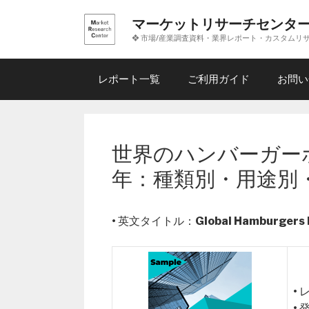
コ
マーケットリサーチセンタ
ン
❖ 市場/産業調査資料・業界レポート・カスタムリ
テ
ン
ツ
レポート一覧
ご利用ガイド
お問い
へ
ス
キ
ッ
世界のハンバーガー
プ
年：種類別・用途別
• 英文タイトル：
Global Hamburgers
•
•