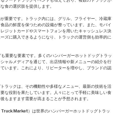
まるフードトラックイベントも増えており、複数のトラックが
彩な食の選択肢を提供します。
備が重要です。トラック内には、グリル、フライヤー、冷蔵庫
と食品の鮮度を保つための設備が整っています。また、モバイ
クレジットカードやスマートフォンを用いたキャッシュレス決
ムーズに購入できるようになり、トラックの運営側も効率的に
グも重要な要素です。多くのハンバーガーホットドッグトラッ
などのソーシャルメディアを通じて、出店情報や新メニューの紹介を行
っています。これにより、リピーターを増やし、ブランドの認
グトラックは、その機動性や多様なメニュー、最新の技術を活
重要な役割を果たしています。人々にとって手軽に美味しい食
今後もますます需要が高まることが予想されます。
tdogs Truck Market）は世界のハンバーガーホットドッグトラッ