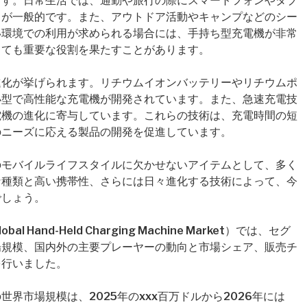
ます。日常生活では、通勤や旅行の際にスマートフォンやタブ
とが一般的です。また、アウトドア活動やキャンプなどのシー
い環境での利用が求められる場合には、手持ち型充電機が非常
しても重要な役割を果たすことがあります。
進化が挙げられます。リチウムイオンバッテリーやリチウムポ
小型で高性能な充電機が開発されています。また、急速充電技
電機の進化に寄与しています。これらの技術は、充電時間の短
のニーズに応える製品の開発を促進しています。
のモバイルライフスタイルに欠かせないアイテムとして、多く
な種類と高い携帯性、さらには日々進化する技術によって、今
でしょう。
and-Held Charging Machine Market）では、セグ
場規模、国内外の主要プレーヤーの動向と市場シェア、販売チ
を行いました。
界市場規模は、2025年のxxx百万ドルから2026年には