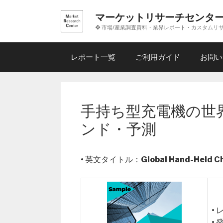
コ
マーケットリサーチセンタ
ン
❖ 市場/産業調査資料・業界レポート・カスタムリ
テ
ン
ツ
レポート一覧
ご利用ガイド
お問い
へ
ス
キ
ッ
手持ち型充電機の世界
プ
ンド・予測
• 英文タイトル：
Global Hand-Held C
•
•