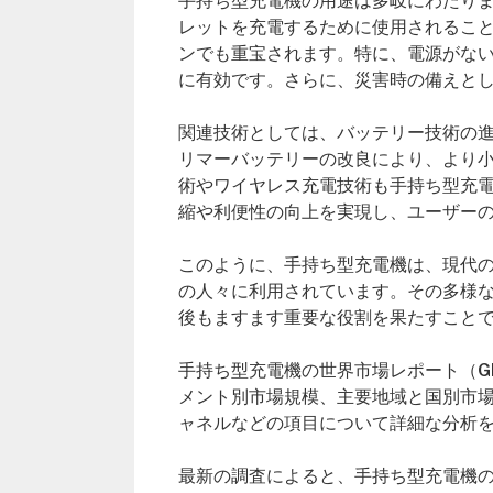
手持ち型充電機の用途は多岐にわたり
レットを充電するために使用されるこ
ンでも重宝されます。特に、電源がな
に有効です。さらに、災害時の備えと
関連技術としては、バッテリー技術の
リマーバッテリーの改良により、より
術やワイヤレス充電技術も手持ち型充
縮や利便性の向上を実現し、ユーザー
このように、手持ち型充電機は、現代
の人々に利用されています。その多様
後もますます重要な役割を果たすこと
手持ち型充電機の世界市場レポート（Global H
メント別市場規模、主要地域と国別市
ャネルなどの項目について詳細な分析
最新の調査によると、手持ち型充電機の世