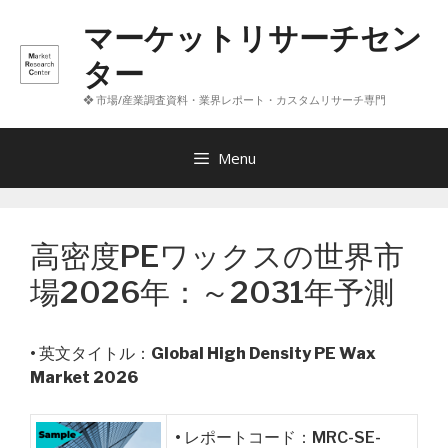
コ
マーケットリサーチセン
ン
テ
ター
ン
❖ 市場/産業調査資料・業界レポート・カスタムリサーチ専門
ツ
へ
ス
Menu
キ
ッ
プ
高密度PEワックスの世界市
場2026年：～2031年予測
• 英文タイトル：
Global High Density PE Wax
Market 2026
• レポートコード：MRC-SE-