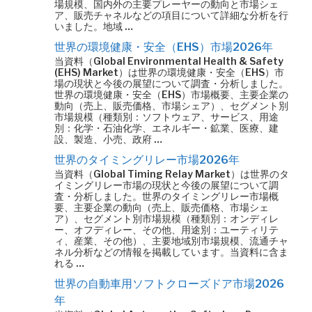
場規模、国内外の主要プレーヤーの動向と市場シェ
ア、販売チャネルなどの項目について詳細な分析を行
いました。地域 …
世界の環境健康・安全（EHS）市場2026年
当資料（Global Environmental Health & Safety
(EHS) Market）は世界の環境健康・安全（EHS）市
場の現状と今後の展望について調査・分析しました。
世界の環境健康・安全（EHS）市場概要、主要企業の
動向（売上、販売価格、市場シェア）、セグメント別
市場規模（種類別：ソフトウェア、サービス、用途
別：化学・石油化学、エネルギー・鉱業、医療、建
設、製造、小売、政府 …
世界のタイミングリレー市場2026年
当資料（Global Timing Relay Market）は世界のタ
イミングリレー市場の現状と今後の展望について調
査・分析しました。世界のタイミングリレー市場概
要、主要企業の動向（売上、販売価格、市場シェ
ア）、セグメント別市場規模（種類別：オンディレ
ー、オフディレー、その他、用途別：ユーティリテ
ィ、産業、その他）、主要地域別市場規模、流通チャ
ネル分析などの情報を掲載しています。当資料に含ま
れる …
世界の自動車用ソフトクローズドア市場2026
年