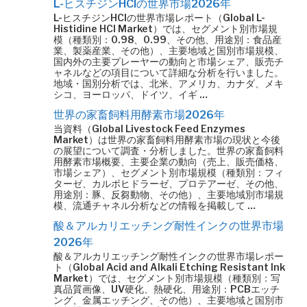
L-ヒスチジンHClの世界市場2026年
L-ヒスチジンHClの世界市場レポート（Global L-
Histidine HCl Market）では、セグメント別市場規
模（種類別：0.98、0.99、その他、用途別：食品産
業、製薬産業、その他）、主要地域と国別市場規模、
国内外の主要プレーヤーの動向と市場シェア、販売チ
ャネルなどの項目について詳細な分析を行いました。
地域・国別分析では、北米、アメリカ、カナダ、メキ
シコ、ヨーロッパ、ドイツ、イギ …
世界の家畜飼料用酵素市場2026年
当資料（Global Livestock Feed Enzymes
Market）は世界の家畜飼料用酵素市場の現状と今後
の展望について調査・分析しました。世界の家畜飼料
用酵素市場概要、主要企業の動向（売上、販売価格、
市場シェア）、セグメント別市場規模（種類別：フィ
ターゼ、カルボヒドラーゼ、プロテアーゼ、その他、
用途別：豚、反芻動物、その他）、主要地域別市場規
模、流通チャネル分析などの情報を掲載して …
酸＆アルカリエッチング耐性インクの世界市場
2026年
酸＆アルカリエッチング耐性インクの世界市場レポー
ト（Global Acid and Alkali Etching Resistant Ink
Market）では、セグメント別市場規模（種類別：写
真品質画像、UV硬化、熱硬化、用途別：PCBエッチ
ング、金属エッチング、その他）、主要地域と国別市