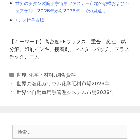
世界のチタン製航空宇宙用ファスナー市場の規模およびシ
ェア予測：2026年から2036年までの見通し
• ナノ粒子市場
【キーワード】高密度PEワックス、重合、変性、熱
分解、印刷インキ、接着剤、マスターバッチ、プラス
チック、ゴム
カ
世界
,
化学・材料
,
調査資料
テ
投
世界の塩化カリウム化学肥料市場2026年
ゴ
稿
世界の自動車用熱管理システム市場2026年
リ
ナ
ー
ビ
ゲ
ー
シ
検
ョ
索