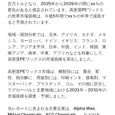
百万ドルとなり、2025年から2026年の間にxx％の
変化があると推定されています。高密度PEワックス
の世界市場規模は、今後5年間でxx％の年率で成長す
ると予測されています。
地域・国別分析では、北米、アメリカ、カナダ、メキ
シコ、ヨーロッパ、ドイツ、イギリス、フランス、ロ
シア、アジア太平洋、日本、中国、インド、韓国、東
南アジア、南米、中東、アフリカなどを対象にして、
高密度PEワックスの市場規模を算出しました。
高密度PEワックス市場は、種類別には、重合、変
性、熱分解に、用途別には、印刷インキ、接着剤、マ
スターバッチ、プラスチック、ゴム、その他に区分し
てグローバルと主要地域における2021年～2031年の
市場規模を調査・予測しました。
当レポートに含まれる主要企業は、Alpha Wax、
Mitsui Chemicals、SCG Chemicals、…などがあ