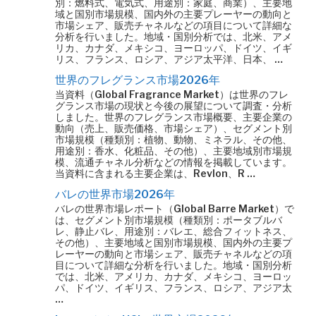
別：燃料式、電気式、用途別：家庭、商業）、主要地
域と国別市場規模、国内外の主要プレーヤーの動向と
市場シェア、販売チャネルなどの項目について詳細な
分析を行いました。地域・国別分析では、北米、アメ
リカ、カナダ、メキシコ、ヨーロッパ、ドイツ、イギ
リス、フランス、ロシア、アジア太平洋、日本、 …
世界のフレグランス市場2026年
当資料（Global Fragrance Market）は世界のフレ
グランス市場の現状と今後の展望について調査・分析
しました。世界のフレグランス市場概要、主要企業の
動向（売上、販売価格、市場シェア）、セグメント別
市場規模（種類別：植物、動物、ミネラル、その他、
用途別：香水、化粧品、その他）、主要地域別市場規
模、流通チャネル分析などの情報を掲載しています。
当資料に含まれる主要企業は、Revlon、R …
バレの世界市場2026年
バレの世界市場レポート（Global Barre Market）で
は、セグメント別市場規模（種類別：ポータブルバ
レ、静止バレ、用途別：バレエ、総合フィットネス、
その他）、主要地域と国別市場規模、国内外の主要プ
レーヤーの動向と市場シェア、販売チャネルなどの項
目について詳細な分析を行いました。地域・国別分析
では、北米、アメリカ、カナダ、メキシコ、ヨーロッ
パ、ドイツ、イギリス、フランス、ロシア、アジア太
…