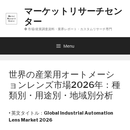
コ
マーケットリサーチセン
ン
テ
ター
ン
❖ 市場/産業調査資料・業界レポート・カスタムリサーチ専門
ツ
へ
ス
Menu
キ
ッ
プ
世界の産業用オートメーシ
ョンレンズ市場2026年：種
類別・用途別・地域別分析
• 英文タイトル：
Global Industrial Automation
Lens Market 2026