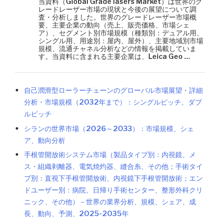
当資料（Global Grade lasers Market）は世界のグ
レードレーザー市場の現状と今後の展望について調
査・分析しました。世界のグレードレーザー市場概
要、主要企業の動向（売上、販売価格、市場シェ
ア）、セグメント別市場規模（種類別：デュアル用、
シングル用、用途別：屋内、屋外）、主要地域別市場
規模、流通チャネル分析などの情報を掲載していま
す。当資料に含まれる主要企業は、Leica Geo …
自己潤滑型ローラーチェーンのグローバル市場展望・詳細
分析・市場規模（2032年まで）：シングルピッチ、ダブ
ルピッチ
シランの世界市場（2026～2033）：市場規模、シェ
ア、動向分析
手根管開放術システム市場（製品タイプ別：内視鏡、メ
ス・組織剥離器、電気焼灼器、縫合糸、その他；手術タイ
プ別：直視下手根管開放術、内視鏡下手根管開放術；エン
ドユーザー別：病院、日帰り手術センター、整形外科クリ
ニック、その他）－世界の業界分析、規模、シェア、成
長、動向、予測、2025-2035年