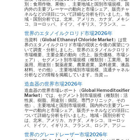
別：食用作物、果物）、主要地域と国別市場規模、国
内外の主要プレーヤーの動向と市場シェア、販売チャ
ネルなどの項目について詳細な分析を行いました。地
域・国別分析では、北米、アメリカ、カナダ、メキシ
コ、ヨーロッパ、ドイツ、イギリス、フランス、 …
世界のエタノイルクロリド市場2026年
当資料（Global Ethanoyl Chloride Market）は世
界のエタノイルクロリド市場の現状と今後の展望につ
いて調査・分析しました。世界のエタノイルクロリド
市場概要、主要企業の動向（売上、販売価格、市場シ
ェア）、セグメント別市場規模（種類別：工業用、製
薬用、用途別：製薬産業、農業産業、染料産業、液晶
材料、その他）、主要地域別市場規模、流通チャネル
分析などの情報を掲載しています。当資 …
造血器の世界市場2026年
造血器の世界市場レポート（Global Hemoditoxifier
Market）では、セグメント別市場規模（種類別：活
性炭、樹脂、用途別：病院、専門クリニック、その
他）、主要地域と国別市場規模、国内外の主要プレー
ヤーの動向と市場シェア、販売チャネルなどの項目に
ついて詳細な分析を行いました。地域・国別分析で
は、北米、アメリカ、カナダ、メキシコ、ヨーロッ
パ、ドイツ、イギリス、フランス、ロシア、アジ …
世界のグレードレーザー市場2026年