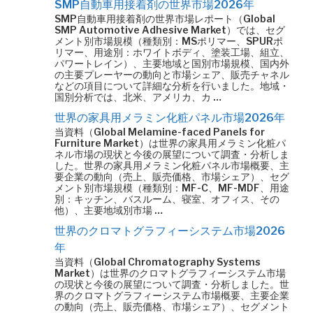
SMP自動車用接着剤の世界市場2026年
SMP自動車用接着剤の世界市場レポート（Global
SMP Automotive Adhesive Market）では、セグ
メント別市場規模（種類別：MSポリマー、SPURポ
リマー、用途別：ホワイトボディ、塗装工場、組立、
パワートレイン）、主要地域と国別市場規模、国内外
の主要プレーヤーの動向と市場シェア、販売チャネル
などの項目について詳細な分析を行いました。地域・
国別分析では、北米、アメリカ、カ …
世界の家具用メラミン化粧パネル市場2026年
当資料（Global Melamine-faced Panels for
Furniture Market）は世界の家具用メラミン化粧パ
ネル市場の現状と今後の展望について調査・分析しま
した。世界の家具用メラミン化粧パネル市場概要、主
要企業の動向（売上、販売価格、市場シェア）、セグ
メント別市場規模（種類別：MF-C、MF-MDF、用途
別：キッチン、バスルーム、寝室、オフィス、その
他）、主要地域別市場 …
世界のクロマトグラフィーシステム市場2026
年
当資料（Global Chromatography Systems
Market）は世界のクロマトグラフィーシステム市場
の現状と今後の展望について調査・分析しました。世
界のクロマトグラフィーシステム市場概要、主要企業
の動向（売上、販売価格、市場シェア）、セグメント