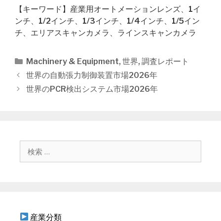
【キーワード】産業用オートメーションレンズ、1イ
ンチ、1/2インチ、1/3インチ、1/4インチ、1/5イン
チ、エリアスキャンカメラ、ラインスキャンカメラ
カ
Machinery & Equipment
,
世界
,
調査レポート
テ
投
世界の自動張力制御装置市場2026年
ゴ
稿
世界のPCR検出システム市場2026年
リ
ナ
ー
ビ
ゲ
ー
シ
検
ョ
索
ン
:
産業分類