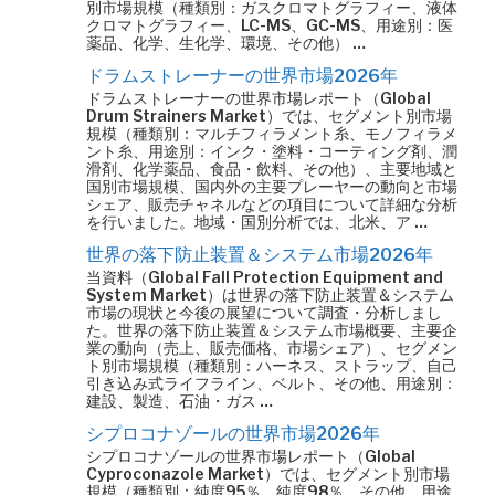
別市場規模（種類別：ガスクロマトグラフィー、液体
クロマトグラフィー、LC-MS、GC-MS、用途別：医
薬品、化学、生化学、環境、その他） …
ドラムストレーナーの世界市場2026年
ドラムストレーナーの世界市場レポート（Global
Drum Strainers Market）では、セグメント別市場
規模（種類別：マルチフィラメント糸、モノフィラメ
ント糸、用途別：インク・塗料・コーティング剤、潤
滑剤、化学薬品、食品・飲料、その他）、主要地域と
国別市場規模、国内外の主要プレーヤーの動向と市場
シェア、販売チャネルなどの項目について詳細な分析
を行いました。地域・国別分析では、北米、ア …
世界の落下防止装置＆システム市場2026年
当資料（Global Fall Protection Equipment and
System Market）は世界の落下防止装置＆システム
市場の現状と今後の展望について調査・分析しまし
た。世界の落下防止装置＆システム市場概要、主要企
業の動向（売上、販売価格、市場シェア）、セグメン
ト別市場規模（種類別：ハーネス、ストラップ、自己
引き込み式ライフライン、ベルト、その他、用途別：
建設、製造、石油・ガス …
シプロコナゾールの世界市場2026年
シプロコナゾールの世界市場レポート（Global
Cyproconazole Market）では、セグメント別市場
規模（種類別：純度95％、純度98％、その他、用途