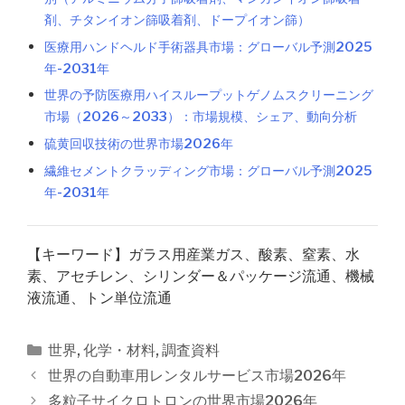
剤、チタンイオン篩吸着剤、ドープイオン篩）
医療用ハンドヘルド手術器具市場：グローバル予測2025
年-2031年
世界の予防医療用ハイスループットゲノムスクリーニング
市場（2026～2033）：市場規模、シェア、動向分析
硫黄回収技術の世界市場2026年
繊維セメントクラッディング市場：グローバル予測2025
年-2031年
【キーワード】ガラス用産業ガス、酸素、窒素、水
素、アセチレン、シリンダー＆パッケージ流通、機械
液流通、トン単位流通
カ
世界
,
化学・材料
,
調査資料
テ
投
世界の自動車用レンタルサービス市場2026年
ゴ
稿
多粒子サイクロトロンの世界市場2026年