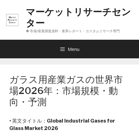
コ
マーケットリサーチセン
ン
テ
ター
ン
❖ 市場/産業調査資料・業界レポート・カスタムリサーチ専門
ツ
へ
ス
Menu
キ
ッ
プ
ガラス用産業ガスの世界市
場2026年：市場規模・動
向・予測
• 英文タイトル：
Global Industrial Gases for
Glass Market 2026