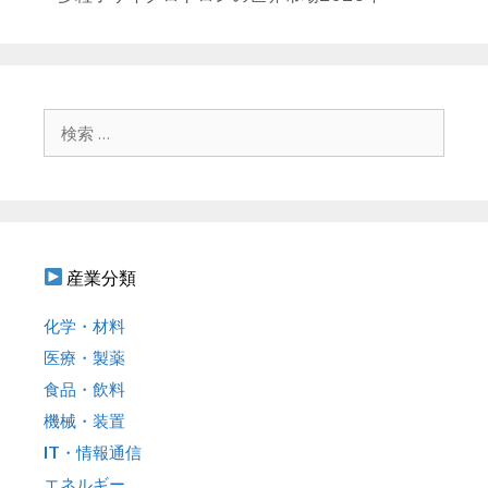
リ
ナ
ー
ビ
ゲ
ー
シ
検
ョ
索
ン
:
産業分類
化学・材料
医療・製薬
食品・飲料
機械・装置
IT・情報通信
エネルギー