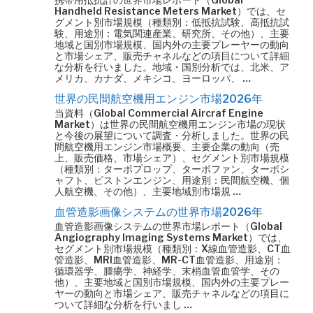
Handheld Resistance Meters Market）では、セ
グメント別市場規模（種類別：低抵抗試験、高抵抗試
験、用途別：電気関連産業、研究所、その他）、主要
地域と国別市場規模、国内外の主要プレーヤーの動向
と市場シェア、販売チャネルなどの項目について詳細
な分析を行いました。地域・国別分析では、北米、ア
メリカ、カナダ、メキシコ、ヨーロッパ、 …
世界の民間航空機用エンジン市場2026年
当資料（Global Commercial Aircraf Engine
Market）は世界の民間航空機用エンジン市場の現状
と今後の展望について調査・分析しました。世界の民
間航空機用エンジン市場概要、主要企業の動向（売
上、販売価格、市場シェア）、セグメント別市場規模
（種類別：ターボプロップ、ターボファン、ターボシ
ャフト、ピストンエンジン、用途別：民間航空機、個
人航空機、その他）、主要地域別市場規 …
血管造影画像システムの世界市場2026年
血管造影画像システムの世界市場レポート（Global
Angiography Imaging Systems Market）では、
セグメント別市場規模（種類別：X線血管造影、CT血
管造影、MRI血管造影、MR-CT血管造影、用途別：
循環器学、腫瘍学、神経学、末梢血管血管学、その
他）、主要地域と国別市場規模、国内外の主要プレー
ヤーの動向と市場シェア、販売チャネルなどの項目に
ついて詳細な分析を行いまし …