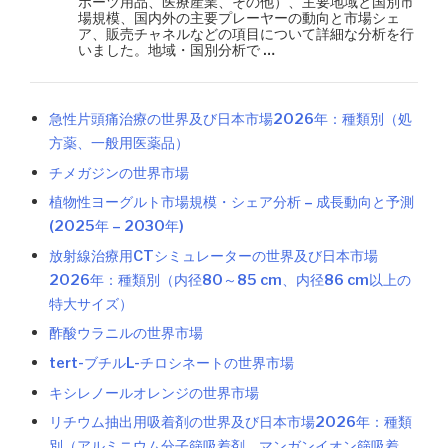
ポーツ用品、医療産業、その他）、主要地域と国別市
場規模、国内外の主要プレーヤーの動向と市場シェ
ア、販売チャネルなどの項目について詳細な分析を行
いました。地域・国別分析で …
急性片頭痛治療の世界及び日本市場2026年：種類別（処
方薬、一般用医薬品）
チメガジンの世界市場
植物性ヨーグルト市場規模・シェア分析 – 成長動向と予測
(2025年 – 2030年)
放射線治療用CTシミュレーターの世界及び日本市場
2026年：種類別（内径80～85 cm、内径86 cm以上の
特大サイズ）
酢酸ウラニルの世界市場
tert-ブチルL-チロシネートの世界市場
キシレノールオレンジの世界市場
リチウム抽出用吸着剤の世界及び日本市場2026年：種類
別（アルミニウム分子篩吸着剤、マンガンイオン篩吸着