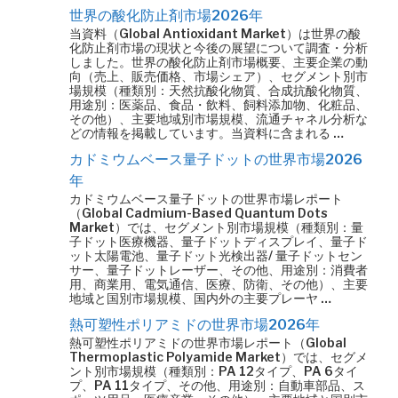
世界の酸化防止剤市場2026年
当資料（Global Antioxidant Market）は世界の酸
化防止剤市場の現状と今後の展望について調査・分析
しました。世界の酸化防止剤市場概要、主要企業の動
向（売上、販売価格、市場シェア）、セグメント別市
場規模（種類別：天然抗酸化物質、合成抗酸化物質、
用途別：医薬品、食品・飲料、飼料添加物、化粧品、
その他）、主要地域別市場規模、流通チャネル分析な
どの情報を掲載しています。当資料に含まれる …
カドミウムベース量子ドットの世界市場2026
年
カドミウムベース量子ドットの世界市場レポート
（Global Cadmium-Based Quantum Dots
Market）では、セグメント別市場規模（種類別：量
子ドット医療機器、量子ドットディスプレイ、量子ド
ット太陽電池、量子ドット光検出器/ 量子ドットセン
サー、量子ドットレーザー、その他、用途別：消費者
用、商業用、電気通信、医療、防衛、その他）、主要
地域と国別市場規模、国内外の主要プレーヤ …
熱可塑性ポリアミドの世界市場2026年
熱可塑性ポリアミドの世界市場レポート（Global
Thermoplastic Polyamide Market）では、セグメ
ント別市場規模（種類別：PA 12タイプ、PA 6タイ
プ、PA 11タイプ、その他、用途別：自動車部品、ス