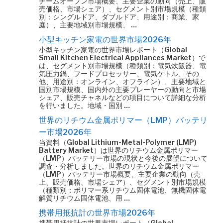
チームオーブン市場概要、主要企業の動向（売上、販
売価格、市場シェア）、セグメント別市場規模（種類
別：シングルドア、ダブルドア、用途別：商業、家
庭）、主要地域別市場規模、 …
小型キッチン家電の世界市場2026年
小型キッチン家電の世界市場レポート（Global
Small Kitchen Electrical Appliances Market）で
は、セグメント別市場規模（種類別：電気炊飯器、電
気圧力鍋、フードプロセッサー、電気ケトル、その
他、用途別：オンライン、オフライン）、主要地域と
国別市場規模、国内外の主要プレーヤーの動向と市場
シェア、販売チャネルなどの項目について詳細な分析
を行いました。地域・国別 …
世界のリチウム金属ポリマー（LMP）バッテリ
ー市場2026年
当資料（Global Lithium-Metal-Polymer (LMP)
Battery Market）は世界のリチウム金属ポリマー
（LMP）バッテリー市場の現状と今後の展望について
調査・分析しました。世界のリチウム金属ポリマー
（LMP）バッテリー市場概要、主要企業の動向（売
上、販売価格、市場シェア）、セグメント別市場規模
（種類別：ポリマー系リチウム固体電池、無機固体電
解質リチウム固体電池、用 …
携帯用抵抗計の世界市場2026年
携帯用抵抗計の世界市場レポート（Global