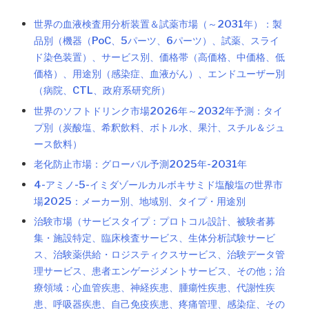
世界の血液検査用分析装置＆試薬市場（～2031年）：製
品別（機器（PoC、5パーツ、6パーツ）、試薬、スライ
ド染色装置）、サービス別、価格帯（高価格、中価格、低
価格）、用途別（感染症、血液がん）、エンドユーザー別
（病院、CTL、政府系研究所）
世界のソフトドリンク市場2026年～2032年予測：タイ
プ別（炭酸塩、希釈飲料、ボトル水、果汁、スチル＆ジュ
ース飲料）
老化防止市場：グローバル予測2025年-2031年
4-アミノ-5-イミダゾールカルボキサミド塩酸塩の世界市
場2025：メーカー別、地域別、タイプ・用途別
治験市場（サービスタイプ：プロトコル設計、被験者募
集・施設特定、臨床検査サービス、生体分析試験サービ
ス、治験薬供給・ロジスティクスサービス、治験データ管
理サービス、患者エンゲージメントサービス、その他；治
療領域：心血管疾患、神経疾患、腫瘍性疾患、代謝性疾
患、呼吸器疾患、自己免疫疾患、疼痛管理、感染症、その