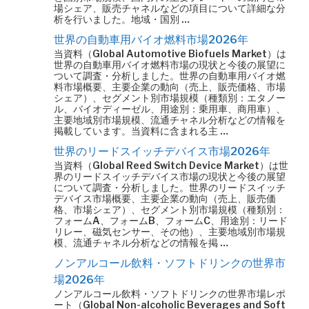
場シェア、販売チャネルなどの項目について詳細な分
析を行いました。地域・国別 …
世界の自動車用バイオ燃料市場2026年
当資料（Global Automotive Biofuels Market）は
世界の自動車用バイオ燃料市場の現状と今後の展望に
ついて調査・分析しました。世界の自動車用バイオ燃
料市場概要、主要企業の動向（売上、販売価格、市場
シェア）、セグメント別市場規模（種類別：エタノー
ル、バイオディーゼル、用途別：乗用車、商用車）、
主要地域別市場規模、流通チャネル分析などの情報を
掲載しています。当資料に含まれる主 …
世界のリードスイッチデバイス市場2026年
当資料（Global Reed Switch Device Market）は世
界のリードスイッチデバイス市場の現状と今後の展望
について調査・分析しました。世界のリードスイッチ
デバイス市場概要、主要企業の動向（売上、販売価
格、市場シェア）、セグメント別市場規模（種類別：
フォームA、フォームB、フォームC、用途別：リード
リレー、磁気センサー、その他）、主要地域別市場規
模、流通チャネル分析などの情報を掲 …
ノンアルコール飲料・ソフトドリンクの世界市
場2026年
ノンアルコール飲料・ソフトドリンクの世界市場レポ
ート（Global Non-alcoholic Beverages and Soft