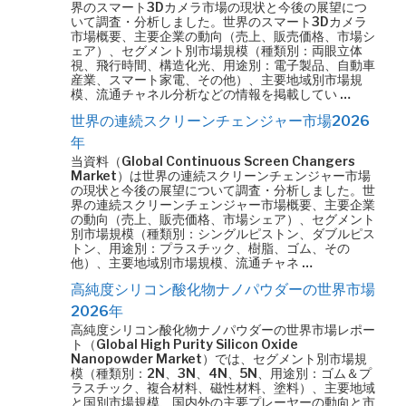
界のスマート3Dカメラ市場の現状と今後の展望につ
いて調査・分析しました。世界のスマート3Dカメラ
市場概要、主要企業の動向（売上、販売価格、市場シ
ェア）、セグメント別市場規模（種類別：両眼立体
視、飛行時間、構造化光、用途別：電子製品、自動車
産業、スマート家電、その他）、主要地域別市場規
模、流通チャネル分析などの情報を掲載してい …
世界の連続スクリーンチェンジャー市場2026
年
当資料（Global Continuous Screen Changers
Market）は世界の連続スクリーンチェンジャー市場
の現状と今後の展望について調査・分析しました。世
界の連続スクリーンチェンジャー市場概要、主要企業
の動向（売上、販売価格、市場シェア）、セグメント
別市場規模（種類別：シングルピストン、ダブルピス
トン、用途別：プラスチック、樹脂、ゴム、その
他）、主要地域別市場規模、流通チャネ …
高純度シリコン酸化物ナノパウダーの世界市場
2026年
高純度シリコン酸化物ナノパウダーの世界市場レポー
ト（Global High Purity Silicon Oxide
Nanopowder Market）では、セグメント別市場規
模（種類別：2N、3N、4N、5N、用途別：ゴム＆プ
ラスチック、複合材料、磁性材料、塗料）、主要地域
と国別市場規模、国内外の主要プレーヤーの動向と市