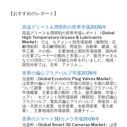
【おすすめのレポート】
高温グリース＆潤滑剤の世界市場2026年
高温グリース＆潤滑剤の世界市場レポート（Global
High Temperature Grease & Lubricants
Market）では、セグメント別市場規模（種類別：石
鹸増粘剤、非石鹸増粘剤、用途別：自動車、建築、化
学工業、その他）、主要地域と国別市場規模、国内外
の主要プレーヤーの動向と市場シェア、販売チャネル
などの項目について詳細な分析を行いました。地域・
国別分析では、北米、アメリカ …
世界の偏心プラグバルブ市場2026年
当資料（Global Eccentric Plug Valves Market）
は世界の偏心プラグバルブ市場の現状と今後の展望に
ついて調査・分析しました。世界の偏心プラグバルブ
市場概要、主要企業の動向（売上、販売価格、市場シ
ェア）、セグメント別市場規模（種類別：手動式偏心
プラグバルブ、電気式偏心プラグバルブ、用途別：石
油・天然ガス産業、化学産業、水処理産業、電力産
業）、主要地域別市場規模、流通チャ …
世界のスマート3Dカメラ市場2026年
当資料（Global Smart 3D Cameras Market）は世