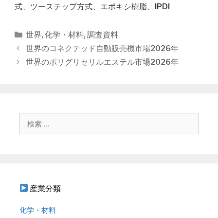
式、ツーステップ方式、エポキシ樹脂、IPDI
カ
世界
,
化学・材料
,
調査資料
テ
投
世界のコネクテッド自動販売機市場2026年
ゴ
稿
世界のポリグリセリルエステル市場2026年
リ
ナ
ー
ビ
ゲ
ー
シ
検
ョ
索
ン
:
産業分類
化学・材料