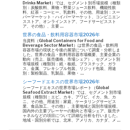
Drinks Market）では、セグメント別市場規模（種類
別：炭酸飲料、果物・野菜ジュース飲料、機能性飲
料、紅茶・コーヒー、乳飲料、その他、用途別：スー
パーマーケット・ハイパーマーケット、コンビニエン
スストア、オンラインストア、フードサービススト
ア、その他）、主要 …
世界の食品・飲料用容器市場2026年
当資料（Global Containers for Food and
Beverage Sector Market）は世界の食品・飲料用
容器市場の現状と今後の展望について調査・分析しま
した。世界の食品・飲料用容器市場概要、主要企業の
動向（売上、販売価格、市場シェア）、セグメント別
市場規模（種類別：紙・板紙、プラスチック、ガラ
ス、金属、フレキシブル包装、リジッド包装、用途
別：製粉製品、乳製品、果物・ …
シーフードエキスの世界市場2026年
シーフードエキスの世界市場レポート（Global
Seafood Extract Market）では、セグメント別市場
規模（種類別：エビ、カキ、アワビ、イカ、魚、カ
ニ、その他、用途別：家庭、ケータリングサービス
業、食品加工、その他）、主要地域と国別市場規模、
国内外の主要プレーヤーの動向と市場シェア、販売チ
ャネルなどの項目について詳細な分析を行いました。
地域・国別分析では、北米、アメリカ、カナダ、メ …