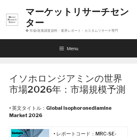
コ
マーケットリサーチセン
ン
テ
ター
ン
❖ 市場/産業調査資料・業界レポート・カスタムリサーチ専門
ツ
へ
ス
Menu
キ
ッ
プ
イソホロンジアミンの世界
市場2026年：市場規模予測
• 英文タイトル：
Global Isophoronediamine
Market 2026
• レポートコード：MRC-SE-