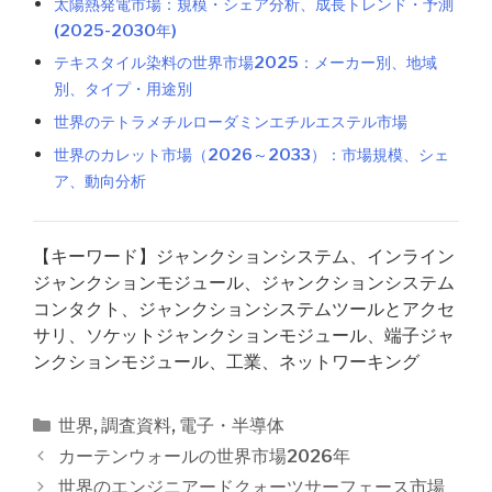
太陽熱発電市場：規模・シェア分析、成長トレンド・予測
(2025-2030年)
テキスタイル染料の世界市場2025：メーカー別、地域
別、タイプ・用途別
世界のテトラメチルローダミンエチルエステル市場
世界のカレット市場（2026～2033）：市場規模、シェ
ア、動向分析
【キーワード】ジャンクションシステム、インライン
ジャンクションモジュール、ジャンクションシステム
コンタクト、ジャンクションシステムツールとアクセ
サリ、ソケットジャンクションモジュール、端子ジャ
ンクションモジュール、工業、ネットワーキング
カ
世界
,
調査資料
,
電子・半導体
テ
投
カーテンウォールの世界市場2026年
ゴ
稿
世界のエンジニアードクォーツサーフェース市場