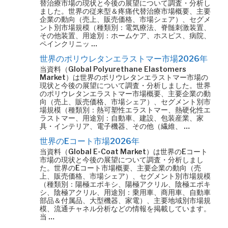
替治療市場の現状と今後の展望について調査・分析し
ました。世界の従来型＆疼痛代替治療市場概要、主要
企業の動向（売上、販売価格、市場シェア）、セグメ
ント別市場規模（種類別：電気療法、脊髄刺激装置、
その他装置、用途別：ホームケア、ホスピス、病院、
ペインクリニッ …
世界のポリウレタンエラストマー市場2026年
当資料（Global Polyurethane Elastomers
Market）は世界のポリウレタンエラストマー市場の
現状と今後の展望について調査・分析しました。世界
のポリウレタンエラストマー市場概要、主要企業の動
向（売上、販売価格、市場シェア）、セグメント別市
場規模（種類別：熱可塑性エラストマー、熱硬化性エ
ラストマー、用途別：自動車、建設、包装産業、家
具・インテリア、電子機器、その他（繊維、 …
世界のEコート市場2026年
当資料（Global E-Coat Market）は世界のEコート
市場の現状と今後の展望について調査・分析しまし
た。世界のEコート市場概要、主要企業の動向（売
上、販売価格、市場シェア）、セグメント別市場規模
（種類別：陽極エポキシ、陽極アクリル、陰極エポキ
シ、陰極アクリル、用途別：乗用車、商用車、自動車
部品＆付属品、大型機器、家電）、主要地域別市場規
模、流通チャネル分析などの情報を掲載しています。
当 …