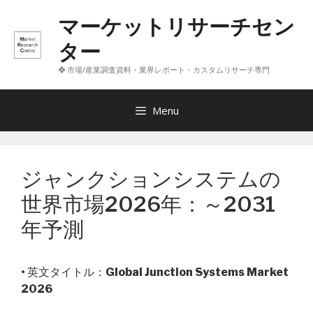
コ
マーケットリサーチセン
ン
テ
ター
ン
❖ 市場/産業調査資料・業界レポート・カスタムリサーチ専門
ツ
へ
ス
Menu
キ
ッ
プ
ジャンクションシステムの
世界市場2026年：～2031
年予測
• 英文タイトル：
Global Junction Systems Market
2026