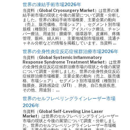
世界の凍結手術市場2026年
当資料（Global Cryosurgery Market）は世界の凍
結手術市場の現状と今後の展望について調査・分析し
ました。世界の凍結手術市場概要、主要企業の動向
（売上、販売価格、市場シェア）、セグメント別市場
規模（種類別：凍結手術、アイスパック療法、チャン
バー療法、用途別：腫瘍学、循環器学、皮膚科、疼痛
管理、眼科、婦人科）、主要地域別市場規模、流通チ
ャネル分析などの情報を掲載しています。当資料 …
世界の全身性炎症反応症候群治療市場2026年
当資料（Global Systemic Inflammatory
Response Syndrome Treatment Market）は世界
の全身性炎症反応症候群治療市場の現状と今後の展望
について調査・分析しました。世界の全身性炎症反応
症候群治療市場概要、主要企業の動向（売上、販売価
格、市場シェア）、セグメント別市場規模（種類別：
髄膜炎、尿路感染症（UTI）、肺炎、自己免疫疾患、
その他、用途別： …
世界のセルフレベリングラインレーザー市場
2026年
当資料（Global Self-Leveling Line Laser
Market）は世界のセルフレベリングラインレーザー
市場の現状と今後の展望について調査・分析しまし
た。世界のセルフレベリングラインレーザー市場概
要、主要企業の動向（売上、販売価格、市場シェ