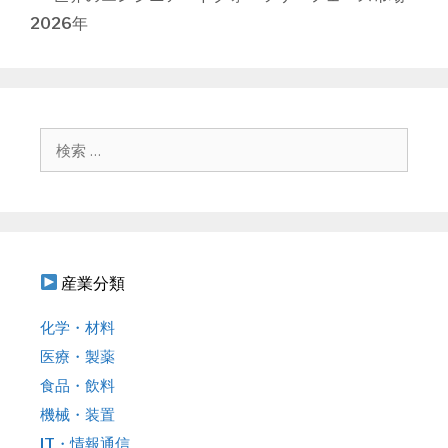
リ
ナ
2026年
ー
ビ
ゲ
ー
シ
ョ
検
ン
索
:
産業分類
化学・材料
医療・製薬
食品・飲料
機械・装置
IT・情報通信