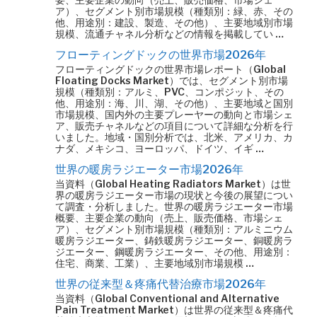
ア）、セグメント別市場規模（種類別：緑、赤、その
他、用途別：建設、製造、その他）、主要地域別市場
規模、流通チャネル分析などの情報を掲載してい …
フローティングドックの世界市場2026年
フローティングドックの世界市場レポート（Global
Floating Docks Market）では、セグメント別市場
規模（種類別：アルミ、PVC、コンポジット、その
他、用途別：海、川、湖、その他）、主要地域と国別
市場規模、国内外の主要プレーヤーの動向と市場シェ
ア、販売チャネルなどの項目について詳細な分析を行
いました。地域・国別分析では、北米、アメリカ、カ
ナダ、メキシコ、ヨーロッパ、ドイツ、イギ …
世界の暖房ラジエーター市場2026年
当資料（Global Heating Radiators Market）は世
界の暖房ラジエーター市場の現状と今後の展望につい
て調査・分析しました。世界の暖房ラジエーター市場
概要、主要企業の動向（売上、販売価格、市場シェ
ア）、セグメント別市場規模（種類別：アルミニウム
暖房ラジエーター、鋳鉄暖房ラジエーター、銅暖房ラ
ジエーター、鋼暖房ラジエーター、その他、用途別：
住宅、商業、工業）、主要地域別市場規模 …
世界の従来型＆疼痛代替治療市場2026年
当資料（Global Conventional and Alternative
Pain Treatment Market）は世界の従来型＆疼痛代