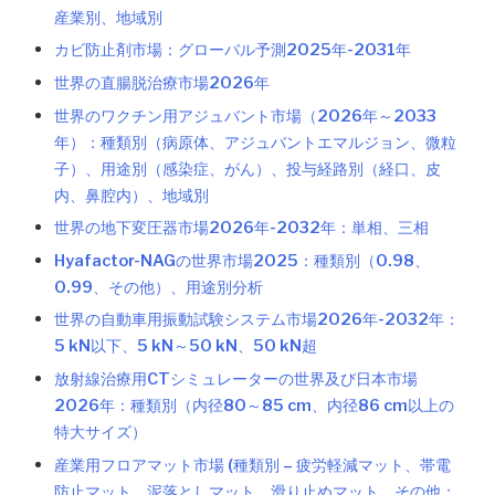
産業別、地域別
カビ防止剤市場：グローバル予測2025年-2031年
世界の直腸脱治療市場2026年
世界のワクチン用アジュバント市場（2026年～2033
年）：種類別（病原体、アジュバントエマルジョン、微粒
子）、用途別（感染症、がん）、投与経路別（経口、皮
内、鼻腔内）、地域別
世界の地下変圧器市場2026年-2032年：単相、三相
Hyafactor-NAGの世界市場2025：種類別（0.98、
0.99、その他）、用途別分析
世界の自動車用振動試験システム市場2026年-2032年：
5 kN以下、5 kN～50 kN、50 kN超
放射線治療用CTシミュレーターの世界及び日本市場
2026年：種類別（内径80～85 cm、内径86 cm以上の
特大サイズ）
産業用フロアマット市場 (種類別 – 疲労軽減マット、帯電
防止マット、泥落としマット、滑り止めマット、その他；