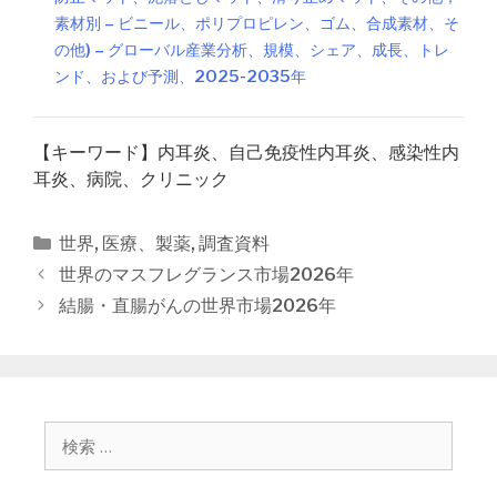
素材別 – ビニール、ポリプロピレン、ゴム、合成素材、そ
の他) – グローバル産業分析、規模、シェア、成長、トレ
ンド、および予測、2025-2035年
【キーワード】内耳炎、自己免疫性内耳炎、感染性内
耳炎、病院、クリニック
カ
世界
,
医療、製薬
,
調査資料
テ
投
世界のマスフレグランス市場2026年
ゴ
稿
結腸・直腸がんの世界市場2026年
リ
ナ
ー
ビ
ゲ
ー
シ
検
ョ
索
ン
: