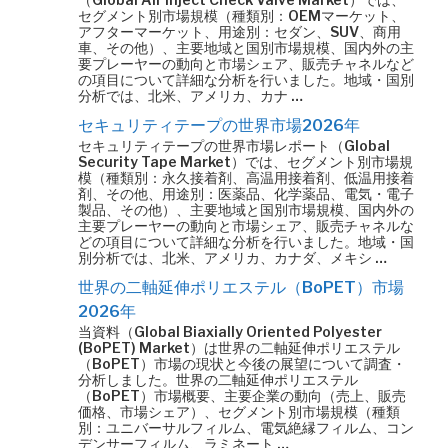
セグメント別市場規模（種類別：OEMマーケット、
アフターマーケット、用途別：セダン、SUV、商用
車、その他）、主要地域と国別市場規模、国内外の主
要プレーヤーの動向と市場シェア、販売チャネルなど
の項目について詳細な分析を行いました。地域・国別
分析では、北米、アメリカ、カナ …
セキュリティテープの世界市場2026年
セキュリティテープの世界市場レポート（Global
Security Tape Market）では、セグメント別市場規
模（種類別：永久接着剤、高温用接着剤、低温用接着
剤、その他、用途別：医薬品、化学薬品、電気・電子
製品、その他）、主要地域と国別市場規模、国内外の
主要プレーヤーの動向と市場シェア、販売チャネルな
どの項目について詳細な分析を行いました。地域・国
別分析では、北米、アメリカ、カナダ、メキシ …
世界の二軸延伸ポリエステル（BoPET）市場
2026年
当資料（Global Biaxially Oriented Polyester
(BoPET) Market）は世界の二軸延伸ポリエステル
（BoPET）市場の現状と今後の展望について調査・
分析しました。世界の二軸延伸ポリエステル
（BoPET）市場概要、主要企業の動向（売上、販売
価格、市場シェア）、セグメント別市場規模（種類
別：ユニバーサルフィルム、電気絶縁フィルム、コン
デンサーフィルム、ラミネート …