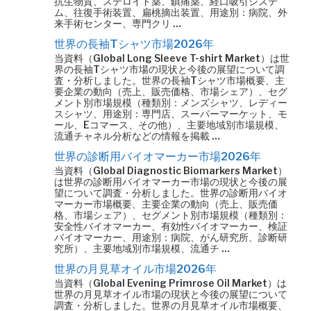
抗生物質、ステロイド薬、鎮痛薬、経口吸引システ
ム、往復手術装置、扁桃摘出装置、用途別：病院、外
来手術センター、専門クリ …
世界の長袖Tシャツ市場2026年
当資料（Global Long Sleeve T-shirt Market）は世
界の長袖Tシャツ市場の現状と今後の展望について調
査・分析しました。世界の長袖Tシャツ市場概要、主
要企業の動向（売上、販売価格、市場シェア）、セグ
メント別市場規模（種類別：メンズシャツ、レディー
スシャツ、用途別：専門店、スーパーマーケット、モ
ール、Eコマース、その他）、主要地域別市場規模、
流通チャネル分析などの情報を掲載 …
世界の診断用バイオマーカー市場2026年
当資料（Global Diagnostic Biomarkers Market）
は世界の診断用バイオマーカー市場の現状と今後の展
望について調査・分析しました。世界の診断用バイオ
マーカー市場概要、主要企業の動向（売上、販売価
格、市場シェア）、セグメント別市場規模（種類別：
安全性バイオマーカー、有効性バイオマーカー、検証
バイオマーカー、用途別：病院、がん研究所、診断研
究所）、主要地域別市場規模、流通チ …
世界の月見草オイル市場2026年
当資料（Global Evening Primrose Oil Market）は
世界の月見草オイル市場の現状と今後の展望について
調査・分析しました。世界の月見草オイル市場概要、