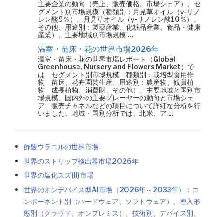
主要企業の動向（売上、販売価格、市場シェア）、セ
グメント別市場規模（種類別：月見草オイル（γ-リノ
レン酸9％）、月見草オイル（γ-リノレン酸10％）、
その他、用途別：製薬産業、化粧品産業、食品・健康
産業）、主要地域別市場規模 …
温室・苗床・花の世界市場2026年
温室・苗床・花の世界市場レポート（Global
Greenhouse, Nursery and Flowers Market）で
は、セグメント別市場規模（種類別：栽培型食用作
物、苗床、花卉園芸生産、用途別：農産物、観賞植
物、成長植物、消費財、その他）、主要地域と国別市
場規模、国内外の主要プレーヤーの動向と市場シェ
ア、販売チャネルなどの項目について詳細な分析を行
いました。地域・国別分析では、北米、ア …
酢酸ウラニルの世界市場
世界のストリップ検出器市場2026年
世界の塩化スズ(II)市場
世界のオンデバイス型AI市場（2026年～2033年）：コ
ンポーネント別（ハードウェア、ソフトウェア）、導入形
態別（クラウド、オンプレミス）、技術別、デバイス別、