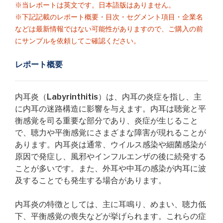
※当レポートは英文です。日本語版はありません。
※下記記載のレポート概要・目次・セグメント項目・企業名
などは最新情報ではない可能性がありますので、ご購入の前
にサンプルを依頼してご確認ください。
レポート概要
内耳炎（Labyrinthitis）は、内耳の炎症を指し、主
に内耳の迷路構造に影響を与えます。内耳は聴覚と平
衡感覚を司る重要な部分であり、炎症が生じること
で、聴力や平衡感覚にさまざまな障害が現れることが
あります。内耳炎は通常、ウイルス感染や細菌感染が
原因で発症し、風邪やインフルエンザの後に続発する
ことが多いです。また、外耳や中耳の感染が内耳に波
及することでも発生する場合があります。
内耳炎の特徴としては、主に耳鳴り、めまい、聴力低
下、平衡感覚の喪失などが挙げられます。これらの症