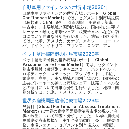
自動車用ファイナンスの世界市場2026年
自動車用ファイナンスの世界市場レポート（Global
Car Finance Market）では、セグメント別市場規模
（種類別：OEM、銀行、金融機関、用途別：新車、
中古車）、主要地域と国別市場規模、国内外の主要プ
レーヤーの動向と市場シェア、販売チャネルなどの項
目について詳細な分析を行いました。地域・国別分析
では、北米、アメリカ、カナダ、メキシコ、ヨーロッ
パ、ドイツ、イギリス、フランス、ロシア、ア …
ペット髪用掃除機の世界市場2026年
ペット髪用掃除機の世界市場レポート（Global
Vacuums for Pet Hair Market）では、セグメント
別市場規模（種類別：キャニスター、ハンドヘルド、
ロボティック、スティック、アップライト、用途別：
家庭用、商用）、主要地域と国別市場規模、国内外の
主要プレーヤーの動向と市場シェア、販売チャネルな
どの項目について詳細な分析を行いました。地域・国
別分析では、北米、アメリカ、カナダ、メ …
世界の扁桃周囲膿瘍治療市場2026年
当資料（Global Peritonsillar Abscess Treatment
Market）は世界の扁桃周囲膿瘍治療市場の現状と今
後の展望について調査・分析しました。世界の扁桃周
囲膿瘍治療市場概要、主要企業の動向（売上、販売価
格、市場シェア）、セグメント別市場規模（種類別：