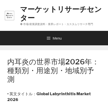
コ
マーケットリサーチセン
ン
テ
ター
ン
❖ 市場/産業調査資料・業界レポート・カスタムリサーチ専門
ツ
へ
ス
Menu
キ
ッ
プ
内耳炎の世界市場2026年：
種類別・用途別・地域別予
測
• 英文タイトル：
Global Labyrinthitis Market
2026