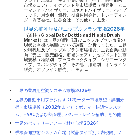
メント市場概要、主要企業の動向（売上、販売価格、
市場シェア）、セグメント別市場規模（種類別：ヒュ
ーマンアドバイザリー、ロボアドバイザリー、ハイブ
リッド、用途別：銀行、投資運用会社、トレーディン
グ・為替会社、証券会社、その他）、主要 …
世界の哺乳瓶及びニップルブラシ市場2026年
当資料（Global Baby Bottle and Nipple Brush
Market）は世界の哺乳瓶及びニップルブラシ市場の
現状と今後の展望について調査・分析しました。世界
の哺乳瓶及びニップルブラシ市場概要、主要企業の動
向（売上、販売価格、市場シェア）、セグメント別市
場規模（種類別：プラスチックタイプ、シリコーンタ
イプ、スポンジタイプ、その他、用途別：オンライン
販売、オフライン販売）、主要 …
世界の業務用空調システム市場2026年
世界の自動車用ブラシ付きDCモーター市場展望・詳細分
析・市場規模（2032年まで）：ボディ・快適性システ
ム、HVACおよび熱管理、パワートレイン補助、その他
世界のバッテリーアノード材料市場2026年
手根管開放術システム市場（製品タイプ別：内視鏡、メ