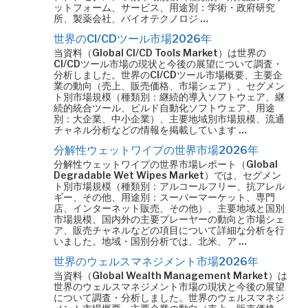
ットフォーム、サービス、用途別：学術・政府研究
所、製薬会社、バイオテクノロジ …
世界のCI/CDツール市場2026年
当資料（Global CI/CD Tools Market）は世界の
CI/CDツール市場の現状と今後の展望について調査・
分析しました。世界のCI/CDツール市場概要、主要企
業の動向（売上、販売価格、市場シェア）、セグメン
ト別市場規模（種類別：継続的導入ソフトウェア、継
続的統合ツール、ビルド自動化ソフトウェア、用途
別：大企業、中小企業）、主要地域別市場規模、流通
チャネル分析などの情報を掲載しています …
分解性ウェットワイプの世界市場2026年
分解性ウェットワイプの世界市場レポート（Global
Degradable Wet Wipes Market）では、セグメン
ト別市場規模（種類別：アルコールフリー、抗アレル
ギー、その他、用途別：スーパーマーケット、専門
店、インターネット販売、その他）、主要地域と国別
市場規模、国内外の主要プレーヤーの動向と市場シェ
ア、販売チャネルなどの項目について詳細な分析を行
いました。地域・国別分析では、北米、ア …
世界のウェルスマネジメント市場2026年
当資料（Global Wealth Management Market）は
世界のウェルスマネジメント市場の現状と今後の展望
について調査・分析しました。世界のウェルスマネジ