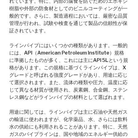
れています。特に、内部の腐食を防ぐためのエポキシ
樹脂や外部の防食材としてのビニルコーティングが一
般的です。さらに、製造過程においては、厳密な品質
管理が行われ、試験や検査を通じて製品の信頼性が保
証されています。
ラインパイプにはいくつかの種類があります。一般的
には、API（American Petroleum Institute）規格
に準拠したものが多く、これには主にAPI 5Lという規
格があります。この規格に基づくラインパイプは、X
グレードと呼ばれる強度グレードがあり、用途に応じ
て選択されます。また、流体の種類や圧力、温度に応
じて異なる材質が使用され、炭素鋼、合金鋼、ステン
レス鋼などがラインパイプの材料として選ばれます。
用途に関しては、ラインパイプは主に石油や天然ガス
の輸送に使われますが、化学薬品、水、さらには飲料
水の供給にも利用されることがあります。特に、天然
ガスのパイプラインは、国や地域のエネルギー供給の