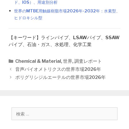
ド、IOS）、用途別分析
世界のMTBE用触媒樹脂市場2026年-2032年：水素型、
ヒドロキシル型
【キーワード】ラインパイプ、LSAWパイプ、SSAW
パイプ、石油・ガス、水処理、化学工業
カ
Chemical & Material
,
世界
,
調査レポート
テ
投
音声バイオメトリクスの世界市場2026年
ゴ
稿
ポリグリシジルエーテルの世界市場2026年
リ
ナ
ー
ビ
ゲ
ー
シ
検
ョ
索
ン
: