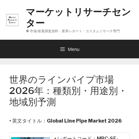
コ
マーケットリサーチセン
ン
テ
ター
ン
❖ 市場/産業調査資料・業界レポート・カスタムリサーチ専門
ツ
へ
ス
Menu
キ
ッ
プ
世界のラインパイプ市場
2026年：種類別・用途別・
地域別予測
• 英文タイトル：
Global Line Pipe Market 2026
• レポートコード：MRC-SE-