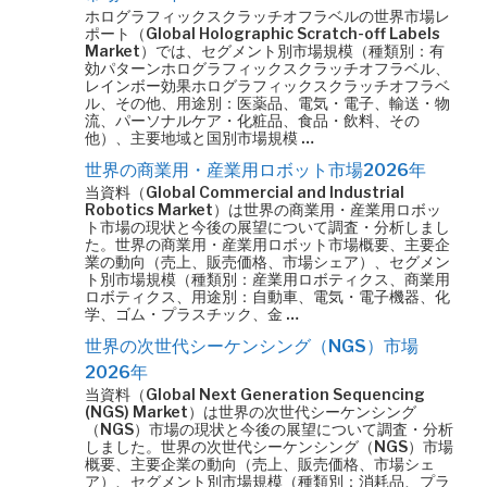
ホログラフィックスクラッチオフラベルの世界市場レ
ポート（Global Holographic Scratch-off Labels
Market）では、セグメント別市場規模（種類別：有
効パターンホログラフィックスクラッチオフラベル、
レインボー効果ホログラフィックスクラッチオフラベ
ル、その他、用途別：医薬品、電気・電子、輸送・物
流、パーソナルケア・化粧品、食品・飲料、その
他）、主要地域と国別市場規模 …
世界の商業用・産業用ロボット市場2026年
当資料（Global Commercial and Industrial
Robotics Market）は世界の商業用・産業用ロボッ
ト市場の現状と今後の展望について調査・分析しまし
た。世界の商業用・産業用ロボット市場概要、主要企
業の動向（売上、販売価格、市場シェア）、セグメン
ト別市場規模（種類別：産業用ロボティクス、商業用
ロボティクス、用途別：自動車、電気・電子機器、化
学、ゴム・プラスチック、金 …
世界の次世代シーケンシング（NGS）市場
2026年
当資料（Global Next Generation Sequencing
(NGS) Market）は世界の次世代シーケンシング
（NGS）市場の現状と今後の展望について調査・分析
しました。世界の次世代シーケンシング（NGS）市場
概要、主要企業の動向（売上、販売価格、市場シェ
ア）、セグメント別市場規模（種類別：消耗品、プラ