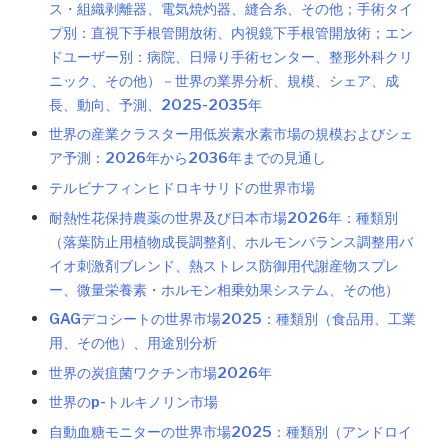
ス・組織剥離器、電気焼灼器、縫合糸、その他；手術タイ
プ別：直視下手根管開放術、内視鏡下手根管開放術；エン
ドユーザー別：病院、日帰り手術センター、整形外科クリ
ニック、その他）－世界の業界分析、規模、シェア、成
長、動向、予測、2025-2035年
世界の産業クラスター用低炭素水素市場の規模およびシェ
ア予測：2026年から2036年までの見通し
テルビナフィンヒドロキサリドの世界市場
耐熱性花保持農薬の世界及び日本市場2026年：種類別
（落葉防止用植物成長調整剤、ホルモンバランス調整用バ
イオ刺激剤ブレンド、熱ストレス防御用代謝産物スプレ
ー、微量栄養素・ホルモン相乗効果システム、その他）
GAGデコシートの世界市場2025：種類別（食品用、工業
用、その他）、用途別分析
世界の炭疽菌ワクチン市場2026年
世界のp-トルキノリン市場
自動血糖モニターの世界市場2025：種類別（アンドロイ