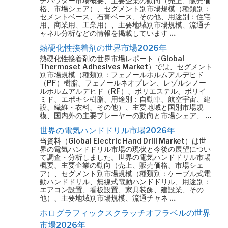
テパウダー市場概要、主要企業の動向（売上、販売価
格、市場シェア）、セグメント別市場規模（種類別：
セメントベース、石膏ベース、その他、用途別：住宅
用、商業用、工業用）、主要地域別市場規模、流通チ
ャネル分析などの情報を掲載しています …
熱硬化性接着剤の世界市場2026年
熱硬化性接着剤の世界市場レポート（Global
Thermoset Adhesives Market）では、セグメント
別市場規模（種類別：フェノールホルムアルデヒド
（PF）樹脂、フェノールネオプレン、レゾルシノー
ルホルムアルデヒド（RF）、ポリエステル、ポリイ
ミド、エポキシ樹脂、用途別：自動車、航空宇宙、建
設、繊維・衣料、その他）、主要地域と国別市場規
模、国内外の主要プレーヤーの動向と市場シェア、 …
世界の電気ハンドドリル市場2026年
当資料（Global Electric Hand Drill Market）は世
界の電気ハンドドリル市場の現状と今後の展望につい
て調査・分析しました。世界の電気ハンドドリル市場
概要、主要企業の動向（売上、販売価格、市場シェ
ア）、セグメント別市場規模（種類別：ケーブル式電
動ハンドドリル、無線式電動ハンドドリル、用途別：
エアコン設置、看板設置、家具装飾、建設業、その
他）、主要地域別市場規模、流通チャネ …
ホログラフィックスクラッチオフラベルの世界
市場2026年