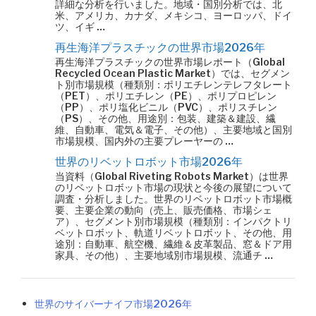
詳細な分析を行いました。地域・国別分析では、北
米、アメリカ、カナダ、メキシコ、ヨーロッパ、ドイ
ツ、イギ …
再生海洋プラスチックの世界市場2026年
再生海洋プラスチックの世界市場レポート（Global
Recycled Ocean Plastic Market）では、セグメン
ト別市場規模（種類別：ポリエチレンテレフタレート
（PET）、ポリエチレン（PE）、ポリプロピレン
（PP）、ポリ塩化ビニル（PVC）、ポリスチレン
（PS）、その他、用途別：包装、建築＆建設、繊
維、自動車、電気＆電子、その他）、主要地域と国別
市場規模、国内外の主要プレーヤーの …
世界のリベットロボット市場2026年
当資料（Global Riveting Robots Market）は世界
のリベットロボット市場の現状と今後の展望について
調査・分析しました。世界のリベットロボット市場概
要、主要企業の動向（売上、販売価格、市場シェ
ア）、セグメント別市場規模（種類別：インパクトリ
ベットロボット、軌道リベットロボット、その他、用
途別：自動車、航空機、繊維＆皮革製品、窓＆ドア用
家具、その他）、主要地域別市場規模、流通チ …
世界のサイバーナイフ市場2026年