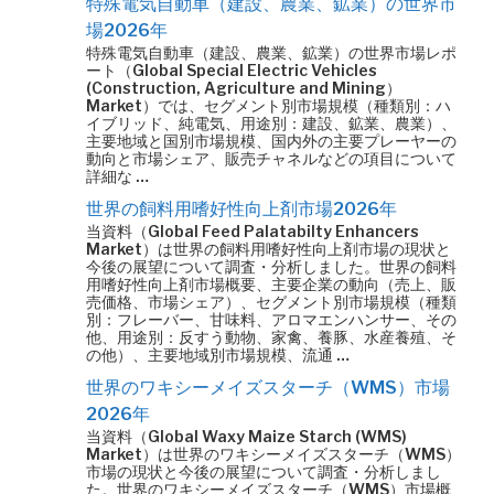
特殊電気自動車（建設、農業、鉱業）の世界市
場2026年
特殊電気自動車（建設、農業、鉱業）の世界市場レポ
ート（Global Special Electric Vehicles
(Construction, Agriculture and Mining）
Market）では、セグメント別市場規模（種類別：ハ
イブリッド、純電気、用途別：建設、鉱業、農業）、
主要地域と国別市場規模、国内外の主要プレーヤーの
動向と市場シェア、販売チャネルなどの項目について
詳細な …
世界の飼料用嗜好性向上剤市場2026年
当資料（Global Feed Palatabilty Enhancers
Market）は世界の飼料用嗜好性向上剤市場の現状と
今後の展望について調査・分析しました。世界の飼料
用嗜好性向上剤市場概要、主要企業の動向（売上、販
売価格、市場シェア）、セグメント別市場規模（種類
別：フレーバー、甘味料、アロマエンハンサー、その
他、用途別：反すう動物、家禽、養豚、水産養殖、そ
の他）、主要地域別市場規模、流通 …
世界のワキシーメイズスターチ（WMS）市場
2026年
当資料（Global Waxy Maize Starch (WMS)
Market）は世界のワキシーメイズスターチ（WMS）
市場の現状と今後の展望について調査・分析しまし
た。世界のワキシーメイズスターチ（WMS）市場概