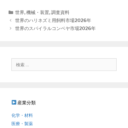
カ
世界
,
機械・装置
,
調査資料
テ
投
世界のハリネズミ用飼料市場2026年
ゴ
稿
世界のスパイラルコンベヤ市場2026年
リ
ナ
ー
ビ
ゲ
ー
シ
検
ョ
索
ン
:
産業分類
化学・材料
医療・製薬