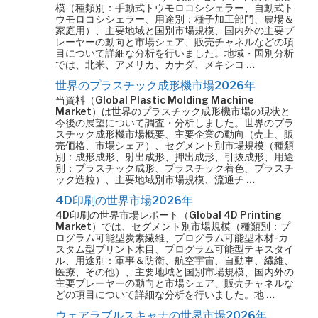
模（種類別：手動式トウモロコシシェラー、自動式ト
ウモロコシシェラー、用途別：種子加工部門、農場＆
家庭用）、主要地域と国別市場規模、国内外の主要プ
レーヤーの動向と市場シェア、販売チャネルなどの項
目について詳細な分析を行いました。地域・国別分析
では、北米、アメリカ、カナダ、メキシコ …
世界のプラスチック成形機市場2026年
当資料（Global Plastic Molding Machine
Market）は世界のプラスチック成形機市場の現状と
今後の展望について調査・分析しました。世界のプラ
スチック成形機市場概要、主要企業の動向（売上、販
売価格、市場シェア）、セグメント別市場規模（種類
別：成形成形、射出成形、押出成形、引抜成形、用途
別：プラスチック成形、プラスチック着色、プラスチ
ック造粒）、主要地域別市場規模、流通チ …
4D印刷の世界市場2026年
4D印刷の世界市場レポート（Global 4D Printing
Market）では、セグメント別市場規模（種類別：プ
ログラム可能型炭素繊維、プログラム可能型木材-カ
スタム型プリント木目、プログラム可能型テキスタイ
ル、用途別：軍事＆防衛、航空宇宙、自動車、繊維、
医療、その他）、主要地域と国別市場規模、国内外の
主要プレーヤーの動向と市場シェア、販売チャネルな
どの項目について詳細な分析を行いました。地 …
ウェアラブルスキャナの世界市場2026年