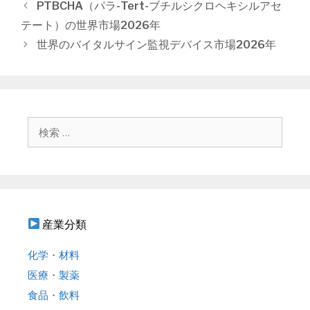
テ
投
PTBCHA（パラ-Tert-ブチルシクロヘキシルアセ
ゴ
稿
テート）の世界市場2026年
リ
ナ
世界のバイタルサイン監視デバイス市場2026年
ー
ビ
ゲ
ー
シ
ョ
検
ン
索
:
産業分類
化学・材料
医療・製薬
食品・飲料