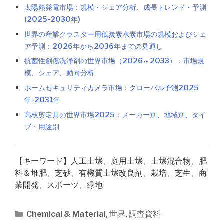
太陽熱発電市場：規模・シェア分析、成長トレンド・予測
(2025-2030年)
世界の産業クラスター用低炭素水素市場の規模およびシェ
ア予測：2026年から2036年までの見通し
抗菌性創傷洗浄剤の世界市場（2026～2033）：市場規
模、シェア、動向分析
ホームセキュリティカメラ市場：グローバル予測2025
年-2031年
高枝剪定具の世界市場2025：メーカー別、地域別、タイ
プ・用途別
【キーワード】人工土壌、庭用土壌、土壌混合物、肥
料＆堆肥、芝砂、有機質土壌改良剤、栽培、芝生、商
業開発、スポーツ、緑地
カ
Chemical & Material
,
世界
,
調査資料