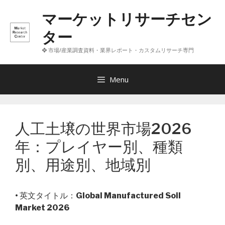
コ
マーケットリサーチセン
ン
テ
ター
ン
❖ 市場/産業調査資料・業界レポート・カスタムリサーチ専門
ツ
へ
ス
Menu
キ
ッ
プ
人工土壌の世界市場2026
年：プレイヤー別、種類
別、用途別、地域別
• 英文タイトル：
Global Manufactured Soil
Market 2026