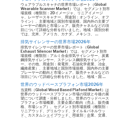
ウェアラブルスキャナの世界市場レポート（Global
Wearable Scanner Market）では、セグメント別市
場規模（種類別：2Dイメージャ、リニアイメージ
ャ、レーザースキャナー、用途別：オンライン、オフ
ライン）、主要地域と国別市場規模、国内外の主要プ
レーヤーの動向と市場シェア、販売チャネルなどの項
目について詳細な分析を行いました。地域・国別分析
では、北米、アメリカ、カナダ、メキシコ、 …
排気サイレンサーの世界市場2026年
排気サイレンサーの世界市場レポート（Global
Exhaust Silencer Market）では、セグメント別市
場規模（種類別：アルミ合金排気サイレンサー、炭素
鋼排気サイレンサー、ステンレス鋼排気サイレンサ
ー、その他、用途別：発電所、石油化学産業、冶金、
繊維産業）、主要地域と国別市場規模、国内外の主要
プレーヤーの動向と市場シェア、販売チャネルなどの
項目について詳細な分析を行いました。地域・国 …
世界のウッドベースプラフォン市場2026年
当資料（Global Wood Based Plafond Market）は
世界のウッドベースプラフォン市場の現状と今後の展
望について調査・分析しました。世界のウッドベース
プラフォン市場概要、主要企業の動向（売上、販売価
格、市場シェア）、セグメント別市場規模（種類別：
リニアウッド、グリルウッド、タイル＆パネルウッ
ド、カスタムシェイプウッド、用途別：企業、交通、