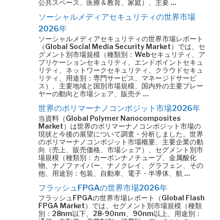
公共スペース、医療＆教育、家庭）、主要 …
ソーシャルメディアセキュリティの世界市場
2026年
ソーシャルメディアセキュリティの世界市場レポート
（Global Social Media Security Market）では、セ
グメント別市場規模（種類別：Webセキュリティ、ア
プリケーションセキュリティ、エンドポイントセキュ
リティ、ネットワークセキュリティ、クラウドセキュ
リティ、用途別：専門サービス、マネージドサービ
ス）、主要地域と国別市場規模、国内外の主要プレー
ヤーの動向と市場シェア、販売チ …
世界のポリマーナノコンポジット市場2026年
当資料（Global Polymer Nanocomposites
Market）は世界のポリマーナノコンポジット市場の
現状と今後の展望について調査・分析しました。世界
のポリマーナノコンポジット市場概要、主要企業の動
向（売上、販売価格、市場シェア）、セグメント別市
場規模（種類別：カーボンナノチューブ、金属酸化
物、ナノファイバー、ナノクレイ、グラフェン、その
他、用途別：包装、自動車、電子・半導体、航 …
フラッシュFPGAの世界市場2026年
フラッシュFPGAの世界市場レポート（Global Flash
FPGA Market）では、セグメント別市場規模（種類
別：28nm以下、28-90nm、90nm以上、用途別：