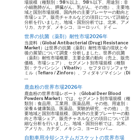
場規模（種類別：98％以上、98％以下、用途別：非
小細胞肺がん、膵臓がん、乳がん、その他）、主要地
域と国別市場規模、国内外の主要プレーヤーの動向と
市場シェア、販売チャネルなどの項目について詳細な
分析を行いました。地域・国別分析では、北米、アメ
リカ、カナダ、メキシコ、ヨーロッパ、ドイ …
世界の抗菌（薬剤）耐性市場2026年
当資料（Global Antibacterial (Drug) Resistance
Market）は世界の抗菌（薬剤）耐性市場の現状と今
後の展望について調査・分析しました。世界の抗菌
（薬剤）耐性市場概要、主要企業の動向（売上、販売
価格、市場シェア）、セグメント別市場規模（種類
別：テラバンシン（Vibativ）、セフタロリンフォサ
ミル（Teflaro / Zinforo）、フィダキソマイシン（Di
…
鹿血粉の世界市場2026年
鹿血粉の世界市場レポート（Global Deer Blood
Powders Market）では、セグメント別市場規模（種
類別：食品用、工業用、医薬品用、その他、用途別：
栄養＆健康製品、医薬品、実験的研究、その他）、主
要地域と国別市場規模、国内外の主要プレーヤーの動
向と市場シェア、販売チャネルなどの項目について詳
細な分析を行いました。地域・国別分析では、北米、
アメリカ、カナダ、メキシコ、ヨーロッパ …
自動車用冷却システムガスケットの世界市場