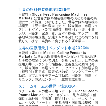
世界の飼料包装機市場2026年
当資料（Global Feed Packaging Machines
Market）は世界の飼料包装機市場の現状と今後の展
望について調査・分析しました。世界の飼料包装機市
場概要、主要企業の動向（売上、販売価格、市場シェ
ア）、セグメント別市場規模（種類別：小型、中型、
大型、用途別：家禽、豚、反すう動物、アクア）、主
要地域別市場規模、流通チャネル分析などの情報を掲
載しています。当資料に含まれる主要企業 …
世界の医療用天井ペンダント市場2026年
当資料（Global Medical Ceiling Pendants
Market）は世界の医療用天井ペンダント市場の現状
と今後の展望について調査・分析しました。世界の医
療用天井ペンダント市場概要、主要企業の動向（売
上、販売価格、市場シェア）、セグメント別市場規模
（種類別：固定式、固定式格納式、シングルアーム可
動式、ダブルマルチアーム可動式、用途別：病院、ク
リニック、救急センター）、主要地域別市 …
スチームルームの世界市場2026年
スチームルームの世界市場レポート（Global Steam
Rooms Market）では、セグメント別市場規模（種
類別：赤外線、従来型、用途別：ジム、サニタリウ
ム、ヘルスリゾート）、主要地域と国別市場規模、国