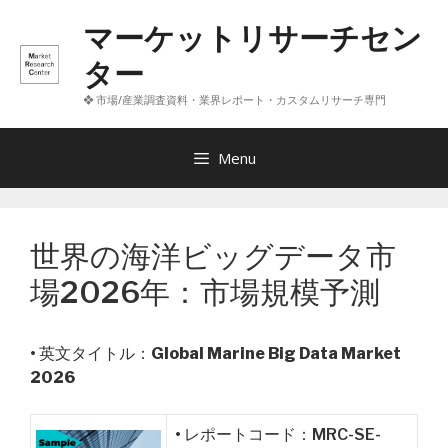
コ
マーケットリサーチセン
ン
テ
ター
ン
❖ 市場/産業調査資料・業界レポート・カスタムリサーチ専門
ツ
へ
ス
Menu
キ
ッ
プ
世界の海洋ビッグデータ市
場2026年：市場規模予測
• 英文タイトル：
Global Marine Big Data Market
2026
• レポートコード：MRC-SE-