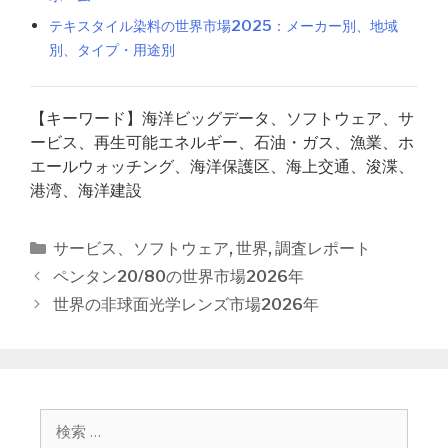
テキスタイル染料の世界市場2025：メーカー別、地域
別、タイプ・用途別
【キーワード】海洋ビッグデータ、ソフトウェア、サ
ービス、再生可能エネルギー、石油・ガス、漁業、ホ
エールウォッチング、海洋保護区、海上交通、浚渫、
港湾、海洋建設
カ
サービス、ソフトウェア
,
世界
,
調査レポート
テ
投
ペンタン20/80の世界市場2026年
ゴ
稿
世界の非球面光学レンズ市場2026年
リ
ナ
ー
ビ
ゲ
ー
シ
検
ョ
索