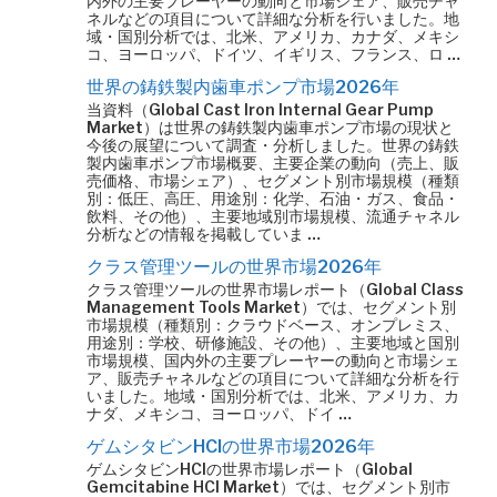
内外の主要プレーヤーの動向と市場シェア、販売チャ
ネルなどの項目について詳細な分析を行いました。地
域・国別分析では、北米、アメリカ、カナダ、メキシ
コ、ヨーロッパ、ドイツ、イギリス、フランス、ロ …
世界の鋳鉄製内歯車ポンプ市場2026年
当資料（Global Cast Iron Internal Gear Pump
Market）は世界の鋳鉄製内歯車ポンプ市場の現状と
今後の展望について調査・分析しました。世界の鋳鉄
製内歯車ポンプ市場概要、主要企業の動向（売上、販
売価格、市場シェア）、セグメント別市場規模（種類
別：低圧、高圧、用途別：化学、石油・ガス、食品・
飲料、その他）、主要地域別市場規模、流通チャネル
分析などの情報を掲載していま …
クラス管理ツールの世界市場2026年
クラス管理ツールの世界市場レポート（Global Class
Management Tools Market）では、セグメント別
市場規模（種類別：クラウドベース、オンプレミス、
用途別：学校、研修施設、その他）、主要地域と国別
市場規模、国内外の主要プレーヤーの動向と市場シェ
ア、販売チャネルなどの項目について詳細な分析を行
いました。地域・国別分析では、北米、アメリカ、カ
ナダ、メキシコ、ヨーロッパ、ドイ …
ゲムシタビンHClの世界市場2026年
ゲムシタビンHClの世界市場レポート（Global
Gemcitabine HCl Market）では、セグメント別市