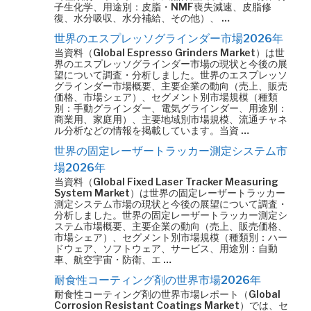
子生化学、用途別：皮脂・NMF喪失減速、皮脂修
復、水分吸収、水分補給、その他）、 …
世界のエスプレッソグラインダー市場2026年
当資料（Global Espresso Grinders Market）は世
界のエスプレッソグラインダー市場の現状と今後の展
望について調査・分析しました。世界のエスプレッソ
グラインダー市場概要、主要企業の動向（売上、販売
価格、市場シェア）、セグメント別市場規模（種類
別：手動グラインダー、電気グラインダー、用途別：
商業用、家庭用）、主要地域別市場規模、流通チャネ
ル分析などの情報を掲載しています。当資 …
世界の固定レーザートラッカー測定システム市
場2026年
当資料（Global Fixed Laser Tracker Measuring
System Market）は世界の固定レーザートラッカー
測定システム市場の現状と今後の展望について調査・
分析しました。世界の固定レーザートラッカー測定シ
ステム市場概要、主要企業の動向（売上、販売価格、
市場シェア）、セグメント別市場規模（種類別：ハー
ドウェア、ソフトウェア、サービス、用途別：自動
車、航空宇宙・防衛、エ …
耐食性コーティング剤の世界市場2026年
耐食性コーティング剤の世界市場レポート（Global
Corrosion Resistant Coatings Market）では、セ