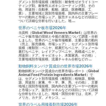
グメント別市場規模（種類別：耐食性ゼオライトコー
ティング剤、耐食性エポキシコーティング剤、その
他、用途別：自動車、船舶、建設、医療機器、工
業）、主要地域と国別市場規模、国内外の主要プレー
ヤーの動向と市場シェア、販売チャネルなどの項目に
ついて詳細な分析を行いました。地 …
世界のベニヤ板市場2026年
当資料（Global Wood Veneers Market）は世界の
ベニヤ板市場の現状と今後の展望について調査・分析
しました。世界のベニヤ板市場概要、主要企業の動向
（売上、販売価格、市場シェア）、セグメント別市場
規模（種類別：ベニヤ、紙裏打ちベニヤ、フェノール
裏打ちベニヤ、レイドアップベニヤ、再構成ベニヤ、
用途別：ドア、キャビネット、木製家具、その他）、
主要地域別市場規模、流通チャネル分析などの …
動物飼料タンパク質成分の世界市場2026年
動物飼料タンパク質成分の世界市場レポート（Global
Animal Feed Protein Ingredients Market）で
は、セグメント別市場規模（種類別：植物源、動物
源、用途別：家禽、牛・羊、豚、馬、その他）、主要
地域と国別市場規模、国内外の主要プレーヤーの動向
と市場シェア、販売チャネルなどの項目について詳細
な分析を行いました。地域・国別分析では、北米、ア
メリカ、カナダ、メキシコ、 …
世界のラベル用接着剤市場2026年