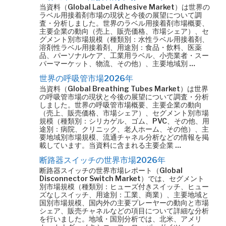
当資料（Global Label Adhesive Market）は世界の
ラベル用接着剤市場の現状と今後の展望について調
査・分析しました。世界のラベル用接着剤市場概要、
主要企業の動向（売上、販売価格、市場シェア）、セ
グメント別市場規模（種類別：水性ラベル用接着剤、
溶剤性ラベル用接着剤、用途別：食品・飲料、医薬
品、パーソナルケア、工業用ラベル、小売業者・スー
パーマーケット、物流、その他）、主要地域別 …
世界の呼吸管市場2026年
当資料（Global Breathing Tubes Market）は世界
の呼吸管市場の現状と今後の展望について調査・分析
しました。世界の呼吸管市場概要、主要企業の動向
（売上、販売価格、市場シェア）、セグメント別市場
規模（種類別：シリカゲル、ゴム、PVC、その他、用
途別：病院、クリニック、老人ホーム、その他）、主
要地域別市場規模、流通チャネル分析などの情報を掲
載しています。当資料に含まれる主要企業 …
断路器スイッチの世界市場2026年
断路器スイッチの世界市場レポート（Global
Disconnector Switch Market）では、セグメント
別市場規模（種類別：ヒューズ付きスイッチ、ヒュー
ズなしスイッチ、用途別：工業、商業）、主要地域と
国別市場規模、国内外の主要プレーヤーの動向と市場
シェア、販売チャネルなどの項目について詳細な分析
を行いました。地域・国別分析では、北米、アメリ