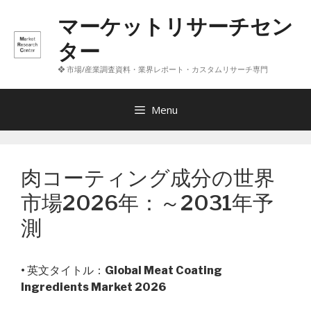
コ
マーケットリサーチセン
ン
テ
ター
ン
❖ 市場/産業調査資料・業界レポート・カスタムリサーチ専門
ツ
へ
ス
Menu
キ
ッ
プ
肉コーティング成分の世界
市場2026年：～2031年予
測
• 英文タイトル：
Global Meat Coating
Ingredients Market 2026