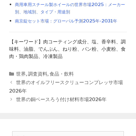
商用車用スチール製ホイールの世界市場2025：メーカー
別、地域別、タイプ・用途別
南京錠セット市場：グローバル予測2025年-2031年
【キーワード】肉コーティング成分、塩、香辛料、調
味料、油脂、でんぷん、ねり粉、パン粉、小麦粉、食
肉・鶏肉製品、冷凍製品
カ
世界
,
調査資料
,
食品・飲料
テ
投
世界のオイルフリースクリューコンプレッサ市場
ゴ
稿
2026年
リ
ナ
世界の銅ベースろう付け材料市場2026年
ー
ビ
ゲ
ー
シ
ョ
検