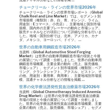
チョークリール・ラインの世界市場2026年
チョークリール・ラインの世界市場レポート（Global
Chalk Reel and Line Market）では、セグメント別
市場規模（種類別：赤、白、青、オレンジ、ライム、
用途別：Eコマース、小売店）、主要地域と国別市場
規模、国内外の主要プレーヤーの動向と市場シェア、
販売チャネルなどの項目について詳細な分析を行いま
した。地域・国別分析では、北米、アメリカ、カナ
ダ、メキシコ、ヨーロッパ、ドイツ、 …
世界の自動車用鋼鍛造市場2026年
当資料（Global Automotive Steel Forging
Market）は世界の自動車用鋼鍛造市場の現状と今後
の展望について調査・分析しました。世界の自動車用
鋼鍛造市場概要、主要企業の動向（売上、販売価格、
市場シェア）、セグメント別市場規模（種類別：ベア
リング、クランクシャフト、アクスル、ピストン、そ
の他、用途別：乗用車、商用車）、主要地域別市場規
模、流通チャネル分析などの情報を掲載 …
世界の化学療法誘発性貧血治療薬市場2026年
当資料（Global Chemotherapy Induced Anemia
Drug Market）は世界の化学療法誘発性貧血治療薬
市場の現状と今後の展望について調査・分析しまし
た。世界の化学療法誘発性貧血治療薬市場概要、主要
企業の動向（売上、販売価格、市場シェア）、セグメ