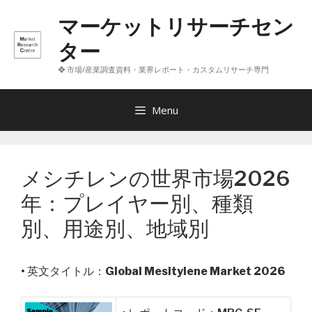
コ
マーケットリサーチセン
ン
テ
ター
ン
❖ 市場/産業調査資料・業界レポート・カスタムリサーチ専門
ツ
へ
ス
Menu
キ
ッ
プ
メシチレンの世界市場2026
年：プレイヤー別、種類
別、用途別、地域別
• 英文タイトル：
Global Mesitylene Market 2026