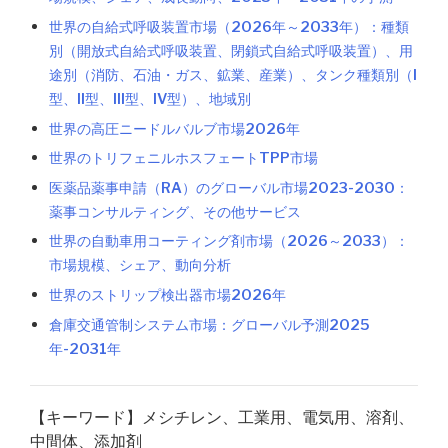
世界の自給式呼吸装置市場（2026年～2033年）：種類
別（開放式自給式呼吸装置、閉鎖式自給式呼吸装置）、用
途別（消防、石油・ガス、鉱業、産業）、タンク種類別（I
型、II型、III型、IV型）、地域別
世界の高圧ニードルバルブ市場2026年
世界のトリフェニルホスフェートTPP市場
医薬品薬事申請（RA）のグローバル市場2023-2030：
薬事コンサルティング、その他サービス
世界の自動車用コーティング剤市場（2026～2033）：
市場規模、シェア、動向分析
世界のストリップ検出器市場2026年
倉庫交通管制システム市場：グローバル予測2025
年-2031年
【キーワード】メシチレン、工業用、電気用、溶剤、
中間体、添加剤