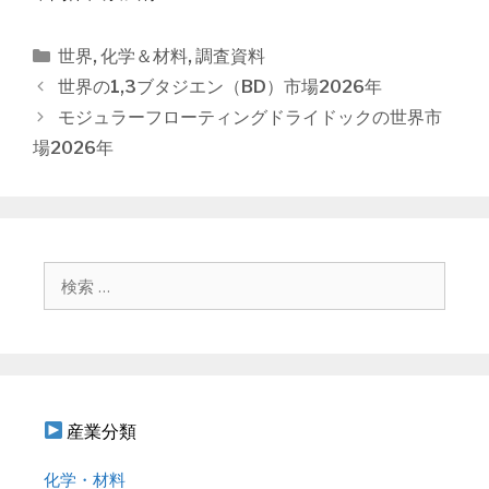
カ
世界
,
化学＆材料
,
調査資料
テ
投
世界の1,3ブタジエン（BD）市場2026年
ゴ
稿
モジュラーフローティングドライドックの世界市
リ
ナ
場2026年
ー
ビ
ゲ
ー
シ
ョ
検
ン
索
:
産業分類
化学・材料