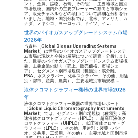
ント、金属、鉱物、石膏、その他）、主要地域と国別
市場規模、国内外の主要プレーヤーの動向と市場シェ
ア、販売チャネルなどの項目について詳細な分析を行
いました。地域・国別分析では、北米、アメリカ、カ
ナダ、メキシコ、ヨーロッパ、ドイツ、イ …
世界のバイオガスアップグレードシステム市場
2026年
当資料（Global Biogas Upgrading Systems
Market）は世界のバイオガスアップグレードシステ
ム市場の現状と今後の展望について調査・分析しまし
た。世界のバイオガスアップグレードシステム市場概
要、主要企業の動向（売上、販売価格、市場シェ
ア）、セグメント別市場規模（種類別：膜分離、
PSA、水スクラバー、化学スクラバー、その他、用途
別：都市、産業、農業）、主要地域別市場規模 …
液体クロマトグラフィー機器の世界市場2026
年
液体クロマトグラフィー機器の世界市場レポート
（Global Liquid Chromatography Instruments
Market）では、セグメント別市場規模（種類別：高
速液体クロマトグラフィー（HPLC）、超高圧液体ク
ロマトグラフィー（UHPLC）、低圧液体クロマトグ
ラフィー（LPLC）、その他、用途別：製薬・バイ
オ、公共用、工業用、その他）、主要地域と国別市場
規模、国内外の主要プレー …