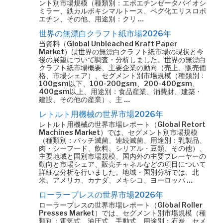
ント別市場規模（種類別：エポエチンゼータバイオシ
ミラー、鉄カルボキシマルトース、ペグ化エリスロポ
エチン、その他、用途別：クリ …
世界の無漂白クラフト紙市場2026年
当資料（Global Unbleached Kraft Paper
Market）は世界の無漂白クラフト紙市場の現状と今
後の展望について調査・分析しました。世界の無漂白
クラフト紙市場概要、主要企業の動向（売上、販売価
格、市場シェア）、セグメント別市場規模（種類別：
100gsm以下、100-200gsm、200-400gsm、
400gsm以上、用途別：食品産業、消費財、建築・
建設、その他の産業）、主 …
レトルト用機械の世界市場2026年
レトルト用機械の世界市場レポート（Global Retort
Machines Market）では、セグメント別市場規模
（種類別：バッチ滅菌、連続滅菌、用途別：乳製品、
肉・シーフード、飲料、シリアル・豆類、その他）、
主要地域と国別市場規模、国内外の主要プレーヤーの
動向と市場シェア、販売チャネルなどの項目について
詳細な分析を行いました。地域・国別分析では、北
米、アメリカ、カナダ、メキシコ、ヨーロッパ …
ローラープレスの世界市場2026年
ローラープレスの世界市場レポート（Global Roller
Presses Market）では、セグメント別市場規模（種
類別：電気式、油圧式、手動式、用途別：石炭、セメ