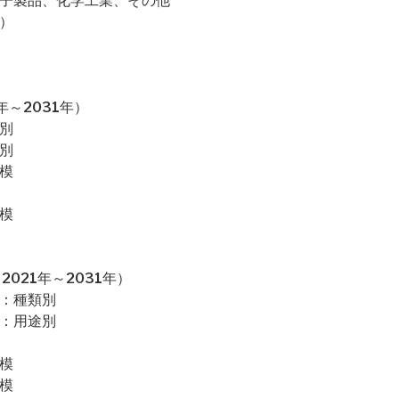
電子製品、化学工業、その他
）
～2031年）
別
別
模
模
021年～2031年）
場：種類別
場：用途別
模
模