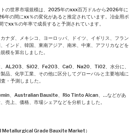
の世界市場規模は、2025年のxxx百万ドルから2026年に
2026年の間にxx％の変化があると推定されています。冶金用ボ
間でxx％の年率で成長すると予測されています。
、カナダ、メキシコ、ヨーロッパ、ドイツ、イギリス、フラン
国、インド、韓国、東南アジア、南米、中東、アフリカなどを
場規模を算出しました。
2O3、SiO2、Fe2O3、CaO、Na20、Ti02、水分に、
子製品、化学工業、その他に区分してグローバルと主要地域に
を調査・予測しました。
stralian Bauxite、Rio Tinto Alcan、…などがあ
量、売上、価格、市場シェアなどを分析しました。
lurgical Grade Bauxite Market）