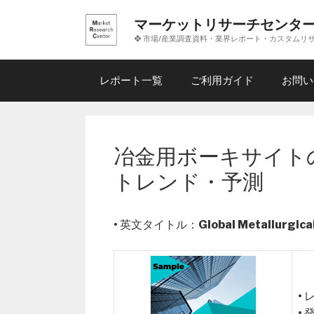
コ
マーケットリサーチセンタ
ン
❖ 市場/産業調査資料・業界レポート・カスタムリ
テ
ン
ツ
レポート一覧
ご利用ガイド
お問い
へ
ス
キ
ッ
冶金用ボーキサイト
プ
トレンド・予測
• 英文タイトル：
Global Metallurgic
•
•