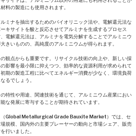
ーキサイトは、アルミニウム以外の用途にも利用されることが
火材料の製造にも使用されます。
アルミナを抽出するためのバイオリニック法や、電解還元法な
ボーキサイトを酸と反応させてアルミナを生成するプロセス
方、電解還元法は、アルミナを電気分解することでアルミニウ
が大きいものの、高純度のアルミニウムが得られます。
発の観点からも重要です。リサイクル技術の向上や、新しい採
への影響を最小限に抑えつつ、効率的な資源利用が求められて
、初期の製造工程に比べてエネルギー消費が少なく、環境負荷
となるでしょう。
その特性や用途、関連技術を通じて、アルミニウム産業におい
可能な発展に寄与することが期待されています。
 Metallurgical Grade Bauxite Market）では、セ
市場規模、国内外の主要プレーヤーの動向と市場シェア、販売
析を行いました。