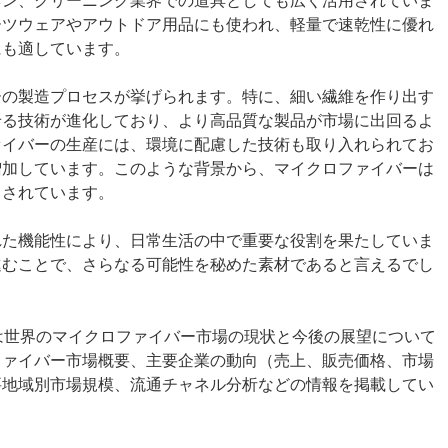
ネン、クリーニング業界での道具としても広く活用されていま
ーツウェアやアウトドア用品にも使われ、軽量で速乾性に優れ
にも適しています。
ーの製造プロセスが挙げられます。特に、細い繊維を作り出す
せる技術が進化しており、より高品質な製品が市場に出回るよ
ァイバーの生産には、環境に配慮した技術も取り入れられてお
増加しています。このような背景から、マイクロファイバーは
目されています。
れた機能性により、日常生活の中で重要な役割を果たしていま
進むことで、さらなる可能性を秘めた素材であると言えるでし
Market）は世界のマイクロファイバー市場の現状と今後の展望について
ファイバー市場概要、主要企業の動向（売上、販売価格、市場
要地域別市場規模、流通チャネル分析などの情報を掲載してい