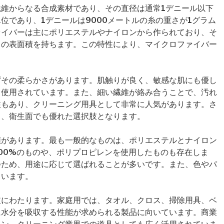
維からなる合成素材であり、その直径は通常1デニール以下
位であり、1デニールは9000メートルの糸の重さが1グラム
ァイバーは主にポリエステルやナイロンから作られており、そ
くの表面積を持ちます。この特性により、マイクロファイバー
。
ずその柔らかさがあります。肌触りが良く、敏感な肌にも優し
く使用されています。また、細い繊維が絡み合うことで、汚れ
性もあり、クリーニング用具として非常に人気があります。さ
り、衛生面でも優れた選択肢となります。
類があります。最も一般的なものは、ポリエステルとナイロン
00%のものや、ポリプロピレンを使用したものも存在しま
つため、用途に応じて選ばれることが多いです。また、色やパ
ています。
岐にわたります。家庭用では、タオル、クロス、掃除用具、ベ
に水分を吸収する性能が求められる製品に向いています。商業