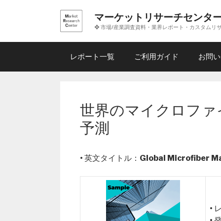
コ
マーケットリサーチセンタ
ン
❖ 市場/産業調査資料・業界レポート・カスタムリ
テ
ン
ツ
レポート一覧
ご利用ガイド
お問い
へ
ス
キ
ッ
世界のマイクロファイ
プ
予測
• 英文タイトル：
Global Microfiber 
•
•