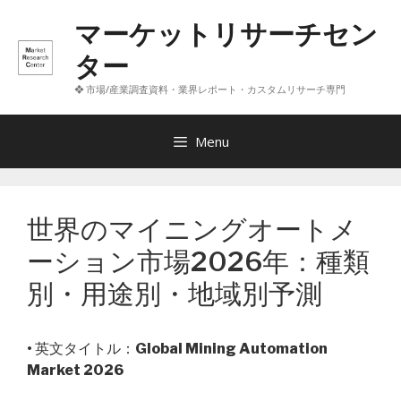
コ
マーケットリサーチセン
ン
テ
ター
ン
❖ 市場/産業調査資料・業界レポート・カスタムリサーチ専門
ツ
へ
ス
Menu
キ
ッ
プ
世界のマイニングオートメ
ーション市場2026年：種類
別・用途別・地域別予測
• 英文タイトル：
Global Mining Automation
Market 2026