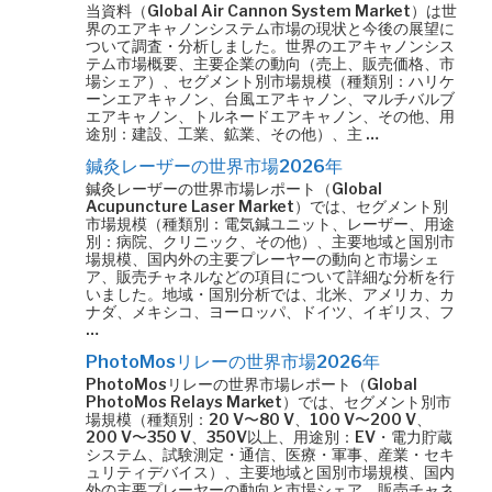
当資料（Global Air Cannon System Market）は世
界のエアキャノンシステム市場の現状と今後の展望に
ついて調査・分析しました。世界のエアキャノンシス
テム市場概要、主要企業の動向（売上、販売価格、市
場シェア）、セグメント別市場規模（種類別：ハリケ
ーンエアキャノン、台風エアキャノン、マルチバルブ
エアキャノン、トルネードエアキャノン、その他、用
途別：建設、工業、鉱業、その他）、主 …
鍼灸レーザーの世界市場2026年
鍼灸レーザーの世界市場レポート（Global
Acupuncture Laser Market）では、セグメント別
市場規模（種類別：電気鍼ユニット、レーザー、用途
別：病院、クリニック、その他）、主要地域と国別市
場規模、国内外の主要プレーヤーの動向と市場シェ
ア、販売チャネルなどの項目について詳細な分析を行
いました。地域・国別分析では、北米、アメリカ、カ
ナダ、メキシコ、ヨーロッパ、ドイツ、イギリス、フ
…
PhotoMosリレーの世界市場2026年
PhotoMosリレーの世界市場レポート（Global
PhotoMos Relays Market）では、セグメント別市
場規模（種類別：20 V〜80 V、100 V〜200 V、
200 V〜350 V、350V以上、用途別：EV・電力貯蔵
システム、試験測定・通信、医療・軍事、産業・セキ
ュリティデバイス）、主要地域と国別市場規模、国内
外の主要プレーヤーの動向と市場シェア、販売チャネ