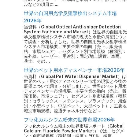
ルなどの項目に …
世界の自国用光学反狙撃検出システム市場
2026年
当資料（Global Optical Anti-sniper Detection
System For Homeland Market）は世界の自国用光
学反狙撃検出システム市場の現状と今後の展望につい
て調査・分析しました。世界の自国用光学反狙撃検出
システム市場概要、主要企業の動向（売上、販売価
格、市場シェア）、セグメント別市場規模（種類別：
赤外線、レーザー、用途別：固定/地上設置、車両、
兵士、その …
世界のペット用水ディスペンサー市場2026年
当資料（Global Pet Water Dispenser Market）は
世界のペット用水ディスペンサー市場の現状と今後の
展望について調査・分析しました。世界のペット用水
ディスペンサー市場概要、主要企業の動向（売上、販
売価格、市場シェア）、セグメント別市場規模（種類
別：セラミックス、ステンレス、プラスチック、用途
別：小型ペット、中型ペット、大型ペット）、主要地
域別市場規模、流通チャネル分析など …
フッ化カルシウム粉末の世界市場2026年
フッ化カルシウム粉末の世界市場レポート（Global
Calcium Fluoride Powder Market）では、セグメ
ント別市場規模（種類別：純度＞ 97％、純度