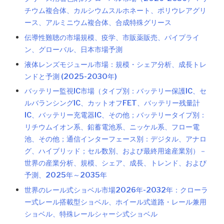
チウム複合体、カルシウムスルホネート、ポリウレアグリ
ース、アルミニウム複合体、合成特殊グリース
伝導性難聴の市場規模、疫学、市販薬販売、パイプライ
ン、グローバル、日本市場予測
液体レンズモジュール市場：規模・シェア分析、成長トレ
ンドと予測 (2025-2030年)
バッテリー監視IC市場（タイプ別：バッテリー保護IC、セ
ルバランシングIC、カットオフFET、バッテリー残量計
IC、バッテリー充電器IC、その他；バッテリータイプ別：
リチウムイオン系、鉛蓄電池系、ニッケル系、フロー電
池、その他；通信インターフェース別：デジタル、アナロ
グ、ハイブリッド；セル数別、および最終用途産業別）－
世界の産業分析、規模、シェア、成長、トレンド、および
予測、2025年～2035年
世界のレール式ショベル市場2026年-2032年：クローラ
ー式レール搭載型ショベル、ホイール式道路・レール兼用
ショベル、特殊レールシャーシ式ショベル