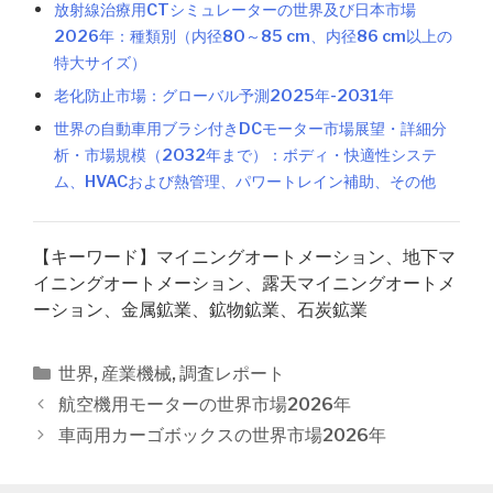
放射線治療用CTシミュレーターの世界及び日本市場
2026年：種類別（内径80～85 cm、内径86 cm以上の
特大サイズ）
老化防止市場：グローバル予測2025年-2031年
世界の自動車用ブラシ付きDCモーター市場展望・詳細分
析・市場規模（2032年まで）：ボディ・快適性システ
ム、HVACおよび熱管理、パワートレイン補助、その他
【キーワード】マイニングオートメーション、地下マ
イニングオートメーション、露天マイニングオートメ
ーション、金属鉱業、鉱物鉱業、石炭鉱業
カ
世界
,
産業機械
,
調査レポート
テ
投
航空機用モーターの世界市場2026年
ゴ
稿
車両用カーゴボックスの世界市場2026年
リ
ナ
ー
ビ