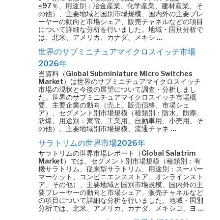
≤97％、用途別：冶金産業、化学産業、建材産業、そ
の他）、主要地域と国別市場規模、国内外の主要プレ
ーヤーの動向と市場シェア、販売チャネルなどの項目
について詳細な分析を行いました。地域・国別分析で
は、北米、アメリカ、カナダ、メキシ …
世界のサブミニチュアマイクロスイッチ市場
2026年
当資料（Global Subminiature Micro Switches
Market）は世界のサブミニチュアマイクロスイッチ
市場の現状と今後の展望について調査・分析しまし
た。世界のサブミニチュアマイクロスイッチ市場概
要、主要企業の動向（売上、販売価格、市場シェ
ア）、セグメント別市場規模（種類別：防水、防塵、
防爆、用途別：家電、工業用、自動車用、小売用、そ
の他）、主要地域別市場規模、流通チャネ …
サラトリムの世界市場2026年
サラトリムの世界市場レポート（Global Salatrim
Market）では、セグメント別市場規模（種類別：有
機サラトリム、従来型サラトリム、用途別：スーパー
マーケット、コンビニエンスストア、オンラインスト
ア、その他）、主要地域と国別市場規模、国内外の主
要プレーヤーの動向と市場シェア、販売チャネルなど
の項目について詳細な分析を行いました。地域・国別
分析では、北米、アメリカ、カナダ、メキシコ、ヨ …