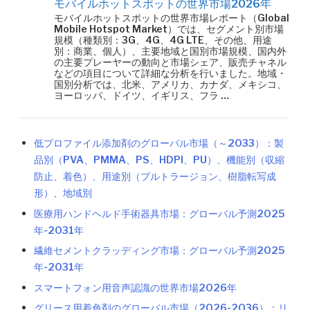
モバイルホットスポットの世界市場2026年
モバイルホットスポットの世界市場レポート（Global
Mobile Hotspot Market）では、セグメント別市場
規模（種類別：3G、4G、4G LTE、その他、用途
別：商業、個人）、主要地域と国別市場規模、国内外
の主要プレーヤーの動向と市場シェア、販売チャネル
などの項目について詳細な分析を行いました。地域・
国別分析では、北米、アメリカ、カナダ、メキシコ、
ヨーロッパ、ドイツ、イギリス、フラ …
低プロファイル添加剤のグローバル市場（～2033）：製
品別（PVA、PMMA、PS、HDPI、PU）、機能別（収縮
防止、着色）、用途別（プルトラージョン、樹脂転写成
形）、地域別
医療用ハンドヘルド手術器具市場：グローバル予測2025
年-2031年
繊維セメントクラッディング市場：グローバル予測2025
年-2031年
スマートフォン用音声認識の世界市場2026年
グリース用着色剤のグローバル市場（2026-2036）：リ