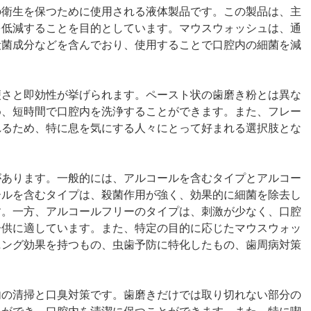
の衛生を保つために使用される液体製品です。この製品は、主
を低減することを目的としています。マウスウォッシュは、通
殺菌成分などを含んでおり、使用することで口腔内の細菌を減
。
便さと即効性が挙げられます。ペースト状の歯磨き粉とは異な
め、短時間で口腔内を洗浄することができます。また、フレー
れるため、特に息を気にする人々にとって好まれる選択肢とな
があります。一般的には、アルコールを含むタイプとアルコー
ールを含むタイプは、殺菌作用が強く、効果的に細菌を除去し
す。一方、アルコールフリーのタイプは、刺激が少なく、口腔
子供に適しています。また、特定の目的に応じたマウスウォッ
ニング効果を持つもの、虫歯予防に特化したもの、歯周病対策
内の清掃と口臭対策です。歯磨きだけでは取り切れない部分の