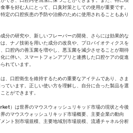
とができ、口腔内を清潔に保つことができます。また、特に喫
い食事を好む人にとって、口臭対策としての使用が重要です。
、特定の口腔疾患の予防や治療のために使用されることもあり
の成分の研究や、新しいフレーバーの開発、さらには効果的な
では、ナノ技術を用いた成分の改良や、プロバイオティクスを
り、口腔内の善玉菌を増やし、悪玉菌を減少させることが期待
進化に伴い、スマートフォンアプリと連携した口腔ケアの促進
められています。
ドは、口腔衛生を維持するための重要なアイテムであり、さま
回っています。正しい使い方を理解し、自分に合った製品を選
ることができます。
quid Market）は世界のマウスウォッシュリキッド市場の現状と今後
世界のマウスウォッシュリキッド市場概要、主要企業の動向
グメント別市場規模、主要地域別市場規模、流通チャネル分析