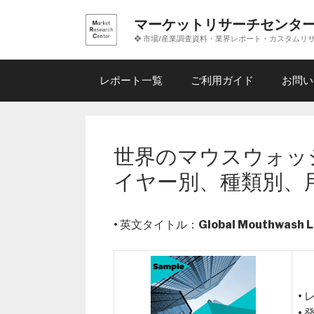
コ
マーケットリサーチセンタ
ン
❖ 市場/産業調査資料・業界レポート・カスタムリ
テ
ン
ツ
レポート一覧
ご利用ガイド
お問い
へ
ス
キ
ッ
世界のマウスウォッ
プ
イヤー別、種類別、
• 英文タイトル：
Global Mouthwash L
•
•