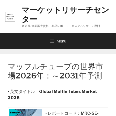
コ
マーケットリサーチセン
ン
テ
ター
ン
❖ 市場/産業調査資料・業界レポート・カスタムリサーチ専門
ツ
へ
ス
Menu
キ
ッ
プ
マッフルチューブの世界市
場2026年：～2031年予測
• 英文タイトル：
Global Muffle Tubes Market
2026
• レポートコード：MRC-SE-