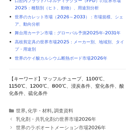
口腔内フラットパネルディテクター（FPD）の世界市場
2025：種類別（ヒト、動物）、用途別分析
世界のカレット市場（2026～2033）：市場規模、シェ
ア、動向分析
舞台用カーテン市場：グローバル予測2025年-2031年
高枝剪定具の世界市場2025：メーカー別、地域別、タイ
プ・用途別
世界のケイ酸カルシウム断熱ボード市場2026年
【キーワード】マッフルチューブ、1100℃、
1150℃、1200℃、800℃、浸炭条件、窒化条件、酸
化条件、硫化条件
カ
世界
,
化学・材料
,
調査資料
テ
投
乳化剤・共乳化剤の世界市場2026年
ゴ
稿
世界のラボオートメーション市場2026年
リ
ナ