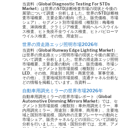
当資料（Global Diagnostic Testing For STDs
Market）は世界のSTD診断検査市場の現状と今後の
展望について調査・分析しました。世界のSTD診断検
査市場概要、主要企業の動向（売上、販売価格、市場
シェア）、セグメント別市場規模（種類別：梅毒検
査、淋病検査、クラミジア検査、単純ヘルペスウイル
ス検査、ヒト免疫不全ウイルス検査、ヒトパピローマ
ウイルス検査、その他、用途別 …
世界の滑走路エッジ照明市場2026年
当資料（Global Runway Edge Lighting Market）
は世界の滑走路エッジ照明市場の現状と今後の展望に
ついて調査・分析しました。世界の滑走路エッジ照明
市場概要、主要企業の動向（売上、販売価格、市場シ
ェア）、セグメント別市場規模（種類別：ハロゲン、
LED、その他、用途別：民間・商業空港、軍事空港、
その他）、主要地域別市場規模、流通チャネル分析な
どの情報を掲載しています。当資料 …
自動車用調光ミラーの世界市場2026年
自動車用調光ミラーの世界市場レポート（Global
Automotive Dimming Mirrors Market）では、セ
グメント別市場規模（種類別：車外用調光ミラー、車
内用調光ミラー、用途別：乗用車、商用車）、主要地
域と国別市場規模、国内外の主要プレーヤーの動向と
市場シェア、販売チャネルなどの項目について詳細な
分析を行いました。地域・国別分析では、北米、アメ