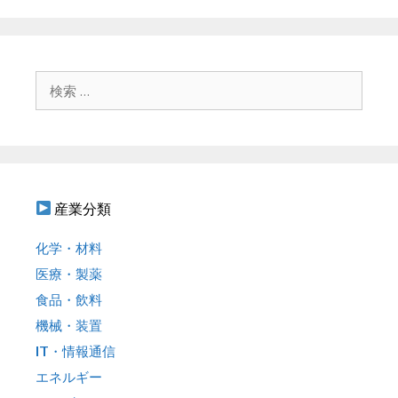
ー
ビ
ゲ
ー
シ
検
ョ
索
ン
:
産業分類
化学・材料
医療・製薬
食品・飲料
機械・装置
IT・情報通信
エネルギー