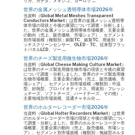
リカ、カナダ、メキシコ、ヨーロッ …
世界の金属メッシュ透明導体市場2026年
当資料（Global Metal Meshes Transparent
Conductors Market）は世界の金属メッシュ透明導
体市場の現状と今後の展望について調査・分析しまし
た。世界の金属メッシュ透明導体市場概要、主要企業
の動向（売上、販売価格、市場シェア）、セグメント
別市場規模（種類別：銅製TC、銀製TC、用途別：タ
ッチスクリーンセンサー、OLED・TC、従来型フラッ
トパネルLCD、ソー …
世界のチーズ製造用微生物市場2026年
当資料（Global Cheese Making Culture Market）
は世界のチーズ製造用微生物市場の現状と今後の展望
について調査・分析しました。世界のチーズ製造用微
生物市場概要、主要企業の動向（売上、販売価格、市
場シェア）、セグメント別市場規模（種類別：中温
型、好熱型、プロバイオティクス、用途別：フレッシ
ュチーズ、ソフトチーズ、ハードチーズ、その他）、
主要地域別市場規模、流通チャネル分 …
世界のホルターレコーダー市場2026年
当資料（Global Holter Recorders Market）は世界
のホルターレコーダー市場の現状と今後の展望につい
て調査・分析しました。世界のホルターレコーダー市
場概要、主要企業の動向（売上、販売価格、市場シェ
ア）、セグメント別市場規模（種類別：無線型ホルタ