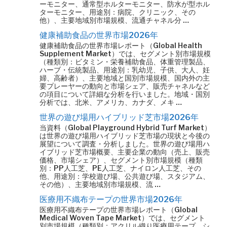
ーモニター、通常型ホルターモニター、防水が型ホル
ターモニター、用途別：病院、クリニック、その
他）、主要地域別市場規模、流通チャネル分 …
健康補助食品の世界市場2026年
健康補助食品の世界市場レポート（Global Health
Supplement Market）では、セグメント別市場規模
（種類別：ビタミン・栄養補助食品、体重管理製品、
ハーブ・伝統製品、用途別：乳幼児、子供、大人、妊
婦、高齢者）、主要地域と国別市場規模、国内外の主
要プレーヤーの動向と市場シェア、販売チャネルなど
の項目について詳細な分析を行いました。地域・国別
分析では、北米、アメリカ、カナダ、メキ …
世界の遊び場用ハイブリッド芝市場2026年
当資料（Global Playground Hybrid Turf Market）
は世界の遊び場用ハイブリッド芝市場の現状と今後の
展望について調査・分析しました。世界の遊び場用ハ
イブリッド芝市場概要、主要企業の動向（売上、販売
価格、市場シェア）、セグメント別市場規模（種類
別：PP人工芝、PE人工芝、ナイロン人工芝、その
他、用途別：学校遊び場、公共遊び場、スタジアム、
その他）、主要地域別市場規模、流 …
医療用不織布テープの世界市場2026年
医療用不織布テープの世界市場レポート（Global
Medical Woven Tape Market）では、セグメント
別市場規模（種類別：アクリル織り医療用テープ、シ