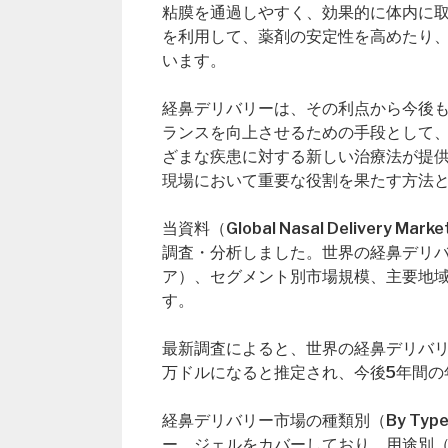
粘膜を通過しやすく、効果的に体内に
を利用して、薬剤の安定性を高めたり
います。
経鼻デリバリーは、その利点から今後
ランスを向上させるための手段として
ざまな疾患に対する新しい治療法が提
現場において重要な役割を果たす方法
当資料（Global Nasal Delive
調査・分析しました。世界の経鼻デリ
ア）、セグメント別市場規模、主要地
す。
最新調査によると、世界の経鼻デリバリー市
万ドルになると推定され、今後5年間の
経鼻デリバリー市場の種類別（By Ty
ー、ジェルをカバーしており、用途別（By