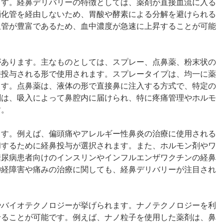
ます。経鼻デリバリーの特徴としては、薬剤が直接血流に入る
消化管を経由しないため、胃酸や酵素による分解を避けられる
血管が豊富であるため、血中濃度が急速に上昇することが可能
があります。主なものとしては、スプレー、点鼻薬、粉末状の
接投与される形で使用されます。スプレータイプは、均一に薬
ます。点鼻薬は、液体の形で直接鼻に注入する方式で、特定の
剤は、吸入によって鼻腔内に届けられ、特に疼痛管理やホルモ
す。
ます。例えば、偏頭痛やアレルギー性鼻炎の治療に使用される
和するために経鼻投与が選択されます。また、ホルモン剤やワ
糖尿病患者向けのインスリンやインフルエンザワクチンの経鼻
神経障害や痛みの治療に関しても、経鼻デリバリーが注目され
やバイオテクノロジーが挙げられます。ナノテクノロジーを利
せることが可能です。例えば、ナノ粒子を使用した薬剤は、鼻