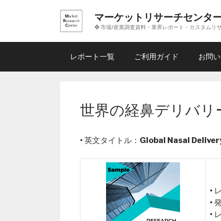
コ
マーケットリサーチセンタ
ン
❖ 市場/産業調査資料・業界レポート・カスタムリ
テ
ン
ツ
レポート一覧
ご利用ガイド
お問い
へ
ス
キ
ッ
世界の経鼻デリバリー
プ
• 英文タイトル：
Global Nasal Delive
•
•
•