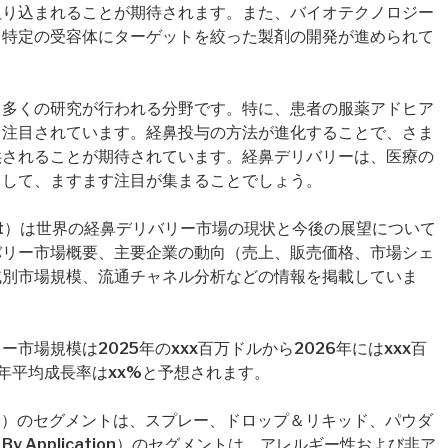
取り込まれることが期待されます。また、バイオテクノロジー
、特定の受容体にターゲットを絞った製剤の開発が進められて
も多くの研究が行われる分野です。特に、患者の服薬アドヒア
、注目されています。経鼻投与の方法が進化することで、さま
供されることが期待されています。経鼻デリバリーは、医療の
として、ますます注目が集まることでしょう。
ry Market）は世界の経鼻デリバリー市場の現状と今後の展望について
バリー市場概要、主要企業の動向（売上、販売価格、市場シェ
域別市場規模、流通チャネル分析などの情報を掲載していま
場規模は2025年のxxx百万ドルから2026年にはxxx百
年平均成長率はxx%と予想されます。
pe）のセグメントは、スプレー、ドロップ＆リキッド、パウダ
 Application）のセグメントは、アレルギー性および非ア