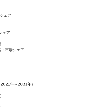
場シェア
場シェア
要
・価格・市場シェア
）
021年～2031年）
）