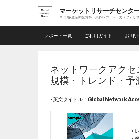
コ
マーケットリサーチセンタ
ン
❖ 市場/産業調査資料・業界レポート・カスタムリ
テ
ン
ツ
レポート一覧
ご利用ガイド
お問い
へ
ス
キ
ッ
ネットワークアクセ
プ
規模・トレンド・予
• 英文タイトル：
Global Network Acc
•
•