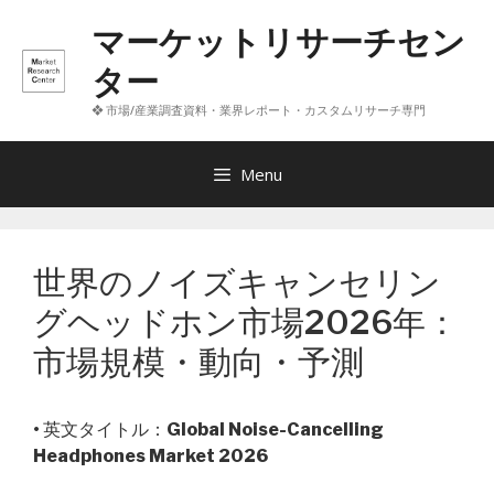
コ
マーケットリサーチセン
ン
テ
ター
ン
❖ 市場/産業調査資料・業界レポート・カスタムリサーチ専門
ツ
へ
ス
Menu
キ
ッ
プ
世界のノイズキャンセリン
グヘッドホン市場2026年：
市場規模・動向・予測
• 英文タイトル：
Global Noise-Cancelling
Headphones Market 2026