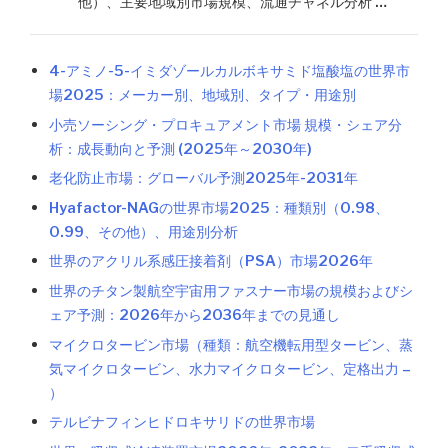
他）、主要地域別市場規模、流通チャネル分析 …
4-アミノ-5-イミダゾールカルボキサミド塩酸塩の世界市
場2025：メーカー別、地域別、タイプ・用途別
小売ソーシング・プロキュアメント市場 規模・シェア分
析：成長動向と予測 (2025年～2030年)
老化防止市場：グローバル予測2025年-2031年
Hyafactor-NAGの世界市場2025：種類別（0.98、
0.99、その他）、用途別分析
世界のアクリル系感圧接着剤（PSA）市場2026年
世界のチタン製航空宇宙用ファスナー市場の規模およびシ
ェア予測：2026年から2036年までの見通し
マイクロタービン市場（種類：航空機転用型タービン、蒸
気マイクロタービン、水力マイクロタービン、定格出力 –
）
テルビナフィンヒドロキサリドの世界市場