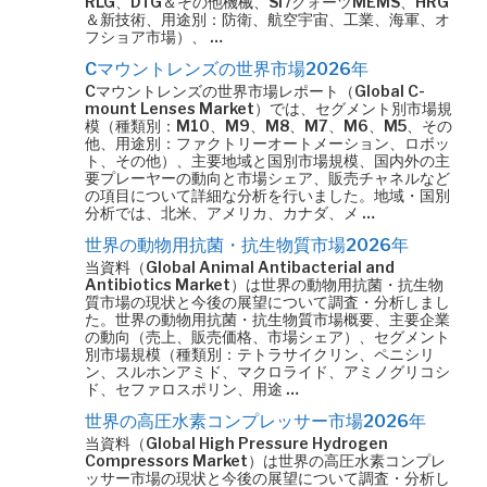
RLG、DTG＆その他機械、Si /クォーツMEMS、HRG
＆新技術、用途別：防衛、航空宇宙、工業、海軍、オ
フショア市場）、 …
Cマウントレンズの世界市場2026年
Cマウントレンズの世界市場レポート（Global C-
mount Lenses Market）では、セグメント別市場規
模（種類別：M10、M9、M8、M7、M6、M5、その
他、用途別：ファクトリーオートメーション、ロボッ
ト、その他）、主要地域と国別市場規模、国内外の主
要プレーヤーの動向と市場シェア、販売チャネルなど
の項目について詳細な分析を行いました。地域・国別
分析では、北米、アメリカ、カナダ、メ …
世界の動物用抗菌・抗生物質市場2026年
当資料（Global Animal Antibacterial and
Antibiotics Market）は世界の動物用抗菌・抗生物
質市場の現状と今後の展望について調査・分析しまし
た。世界の動物用抗菌・抗生物質市場概要、主要企業
の動向（売上、販売価格、市場シェア）、セグメント
別市場規模（種類別：テトラサイクリン、ペニシリ
ン、スルホンアミド、マクロライド、アミノグリコシ
ド、セファロスポリン、用途 …
世界の高圧水素コンプレッサー市場2026年
当資料（Global High Pressure Hydrogen
Compressors Market）は世界の高圧水素コンプレ
ッサー市場の現状と今後の展望について調査・分析し