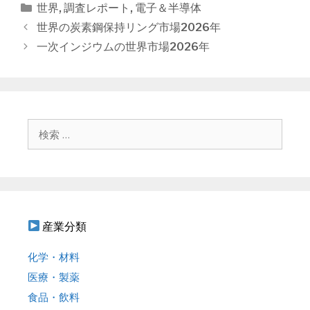
カ
世界
,
調査レポート
,
電子＆半導体
テ
投
世界の炭素鋼保持リング市場2026年
ゴ
稿
一次インジウムの世界市場2026年
リ
ナ
ー
ビ
ゲ
ー
シ
検
ョ
索
ン
:
産業分類
化学・材料
医療・製薬
食品・飲料