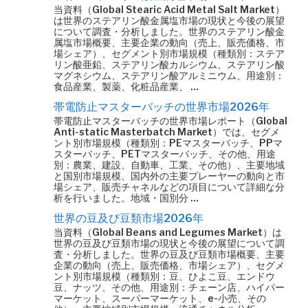
当資料（Global Stearic Acid Metal Salt Market）
は世界のステアリン酸金属塩市場の現状と今後の展望
について調査・分析しました。世界のステアリン酸金
属塩市場概要、主要企業の動向（売上、販売価格、市
場シェア）、セグメント別市場規模（種類別：ステア
リン酸亜鉛、ステアリン酸カルシウム、ステアリン酸
マグネシウム、ステアリン酸アルミニウム、用途別：
食品産業、製薬、化粧品産業、 …
帯電防止マスターバッチの世界市場2026年
帯電防止マスターバッチの世界市場レポート（Global
Anti-static Masterbatch Market）では、セグメ
ント別市場規模（種類別：PEマスターバッチ、PPマ
スターバッチ、PETマスターバッチ、その他、用途
別：農業、建設、自動車、工業、その他）、主要地域
と国別市場規模、国内外の主要プレーヤーの動向と市
場シェア、販売チャネルなどの項目について詳細な分
析を行いました。地域・国別分 …
世界の豆及び豆類市場2026年
当資料（Global Beans and Legumes Market）は
世界の豆及び豆類市場の現状と今後の展望について調
査・分析しました。世界の豆及び豆類市場概要、主要
企業の動向（売上、販売価格、市場シェア）、セグメ
ント別市場規模（種類別：豆、ひよこ豆、エンドウ
豆、ナッツ、その他、用途別：チェーン店、ハイパー
マーケット、スーパーマーケット、e-小売、その