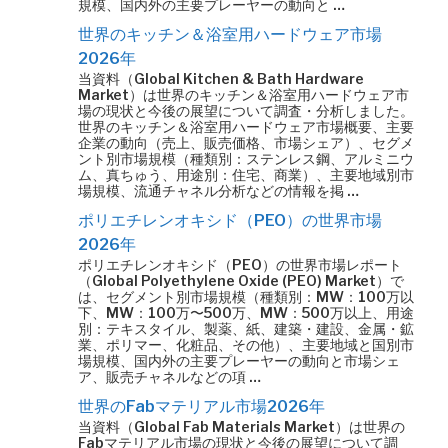
規模、国内外の主要プレーヤーの動向と …
世界のキッチン＆浴室用ハードウェア市場
2026年
当資料（Global Kitchen & Bath Hardware
Market）は世界のキッチン＆浴室用ハードウェア市
場の現状と今後の展望について調査・分析しました。
世界のキッチン＆浴室用ハードウェア市場概要、主要
企業の動向（売上、販売価格、市場シェア）、セグメ
ント別市場規模（種類別：ステンレス鋼、アルミニウ
ム、真ちゅう、用途別：住宅、商業）、主要地域別市
場規模、流通チャネル分析などの情報を掲 …
ポリエチレンオキシド（PEO）の世界市場
2026年
ポリエチレンオキシド（PEO）の世界市場レポート
（Global Polyethylene Oxide (PEO) Market）で
は、セグメント別市場規模（種類別：MW：100万以
下、MW：100万〜500万、MW：500万以上、用途
別：テキスタイル、製薬、紙、建築・建設、金属・鉱
業、ポリマー、化粧品、その他）、主要地域と国別市
場規模、国内外の主要プレーヤーの動向と市場シェ
ア、販売チャネルなどの項 …
世界のFabマテリアル市場2026年
当資料（Global Fab Materials Market）は世界の
Fabマテリアル市場の現状と今後の展望について調