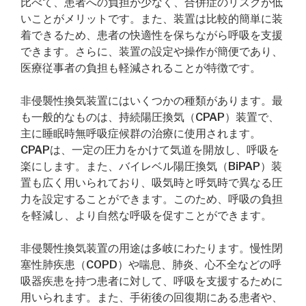
比べて、患者への負担が少なく、合併症のリスクが低
いことがメリットです。また、装置は比較的簡単に装
着できるため、患者の快適性を保ちながら呼吸を支援
できます。さらに、装置の設定や操作が簡便であり、
医療従事者の負担も軽減されることが特徴です。
非侵襲性換気装置にはいくつかの種類があります。最
も一般的なものは、持続陽圧換気（CPAP）装置で、
主に睡眠時無呼吸症候群の治療に使用されます。
CPAPは、一定の圧力をかけて気道を開放し、呼吸を
楽にします。また、バイレベル陽圧換気（BiPAP）装
置も広く用いられており、吸気時と呼気時で異なる圧
力を設定することができます。このため、呼吸の負担
を軽減し、より自然な呼吸を促すことができます。
非侵襲性換気装置の用途は多岐にわたります。慢性閉
塞性肺疾患（COPD）や喘息、肺炎、心不全などの呼
吸器疾患を持つ患者に対して、呼吸を支援するために
用いられます。また、手術後の回復期にある患者や、