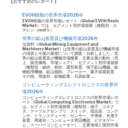
【おすすめのレポート】
EVOH樹脂の世界市場2026年
EVOH樹脂の世界市場レポート（Global EVOH Resin
Market）では、セグメント別市場規模（種類別：エ
チレン（mol％）
世界の鉱山装置及び機械市場2026年
当資料（Global Mining Equipment and
Machinery Market）は世界の鉱山装置及び機械市場
の現状と今後の展望について調査・分析しました。世
界の鉱山装置及び機械市場概要、主要企業の動向（売
上、販売価格、市場シェア）、セグメント別市場規模
（種類別：破砕、粉砕、選別装置、地下鉱山機械、鉱
物処理機械、鉱山掘削、ブレーカー、露天採掘装置、
その他、用途別：鉱物鉱業、石炭鉱業 …
コンピューティングエレクトロニクスの世界市
場2026年
コンピューティングエレクトロニクスの世界市場レポ
ート（Global Computing Electronics Market）で
は、セグメント別市場規模（種類別：端子、コネク
タ、ケーブルアセンブリ、スイッチ、抵抗器、コンデ
ンサ、トランスデューサ、センサー、半導体、光電子
装置、用途別：コンピュータ周辺機器、ビデオゲー
ム、スーパーコンピューター）、主要地域と国別市場