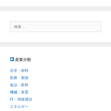
ー
ビ
ゲ
ー
シ
検
ョ
索
ン
:
産業分類
化学・材料
医療・製薬
食品・飲料
機械・装置
IT・情報通信
エネルギー