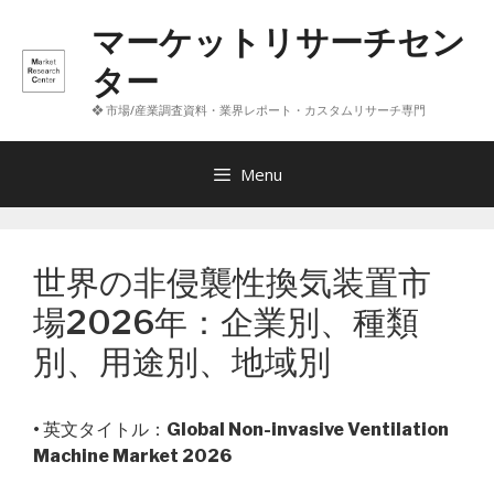
コ
マーケットリサーチセン
ン
テ
ター
ン
❖ 市場/産業調査資料・業界レポート・カスタムリサーチ専門
ツ
へ
ス
Menu
キ
ッ
プ
世界の非侵襲性換気装置市
場2026年：企業別、種類
別、用途別、地域別
• 英文タイトル：
Global Non-invasive Ventilation
Machine Market 2026