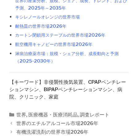
世界の産業分析、規模、シェア、成長、トレンド、および
予測、2025年～2035年
キシレノールオレンジの世界市場
耐熱皿の世界市場2026年
カートン閉鎖用ステープルの世界市場2026年
航空機用キャノピーの世界市場2026年
淋病治療薬市場：規模・シェア分析、成長動向と予測
（2025-2030年）
【キーワード】非侵襲性換気装置、CPAPベンチレー
ションマシン、BiPAPベンチレーションマシン、病
院、クリニック、家庭
カ
世界
,
医療機器・医療消耗品
,
調査レポート
テ
投
世界のエチルアルコール市場2026年
ゴ
稿
有機洗濯洗剤の世界市場2026年
リ
ナ