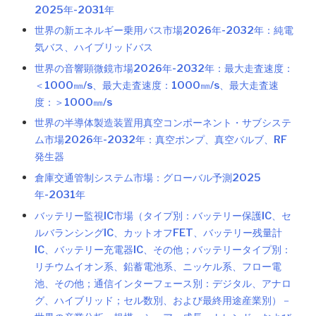
2025年-2031年
世界の新エネルギー乗用バス市場2026年-2032年：純電
気バス、ハイブリッドバス
世界の音響顕微鏡市場2026年-2032年：最大走査速度：
＜1000㎜/s、最大走査速度：1000㎜/s、最大走査速
度：＞1000㎜/s
世界の半導体製造装置用真空コンポーネント・サブシステ
ム市場2026年-2032年：真空ポンプ、真空バルブ、RF
発生器
倉庫交通管制システム市場：グローバル予測2025
年-2031年
バッテリー監視IC市場（タイプ別：バッテリー保護IC、セ
ルバランシングIC、カットオフFET、バッテリー残量計
IC、バッテリー充電器IC、その他；バッテリータイプ別：
リチウムイオン系、鉛蓄電池系、ニッケル系、フロー電
池、その他；通信インターフェース別：デジタル、アナロ
グ、ハイブリッド；セル数別、および最終用途産業別）－