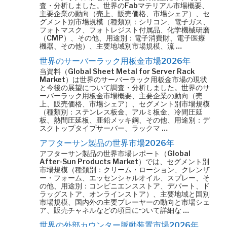
査・分析しました。世界のFabマテリアル市場概要、
主要企業の動向（売上、販売価格、市場シェア）、セ
グメント別市場規模（種類別：シリコン、電子ガス、
フォトマスク、フォトレジスト付属品、化学機械研磨
（CMP）、その他、用途別：電子消費財、電子医療
機器、その他）、主要地域別市場規模、流 …
世界のサーバーラック用板金市場2026年
当資料（Global Sheet Metal for Server Rack
Market）は世界のサーバーラック用板金市場の現状
と今後の展望について調査・分析しました。世界のサ
ーバーラック用板金市場概要、主要企業の動向（売
上、販売価格、市場シェア）、セグメント別市場規模
（種類別：ステンレス板金、アルミ板金、冷間圧延
板、熱間圧延板、亜鉛メッキ鋼、その他、用途別：デ
スクトップタイプサーバー、ラックマ …
アフターサン製品の世界市場2026年
アフターサン製品の世界市場レポート（Global
After-Sun Products Market）では、セグメント別
市場規模（種類別：クリーム・ローション、クレンザ
ー・フォーム、エッセンシャルオイル、スプレー、そ
の他、用途別：コンビニエンスストア、デパート、ド
ラッグストア、オンラインストア）、主要地域と国別
市場規模、国内外の主要プレーヤーの動向と市場シェ
ア、販売チャネルなどの項目について詳細な …
世界の外部カウンター脈動装置市場2026年