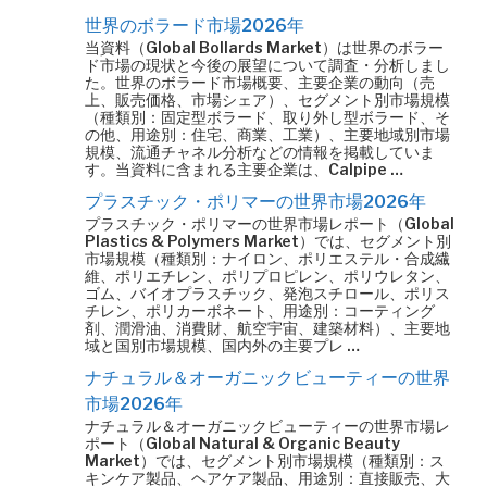
世界のボラード市場2026年
当資料（Global Bollards Market）は世界のボラー
ド市場の現状と今後の展望について調査・分析しまし
た。世界のボラード市場概要、主要企業の動向（売
上、販売価格、市場シェア）、セグメント別市場規模
（種類別：固定型ボラード、取り外し型ボラード、そ
の他、用途別：住宅、商業、工業）、主要地域別市場
規模、流通チャネル分析などの情報を掲載していま
す。当資料に含まれる主要企業は、Calpipe …
プラスチック・ポリマーの世界市場2026年
プラスチック・ポリマーの世界市場レポート（Global
Plastics & Polymers Market）では、セグメント別
市場規模（種類別：ナイロン、ポリエステル・合成繊
維、ポリエチレン、ポリプロピレン、ポリウレタン、
ゴム、バイオプラスチック、発泡スチロール、ポリス
チレン、ポリカーボネート、用途別：コーティング
剤、潤滑油、消費財、航空宇宙、建築材料）、主要地
域と国別市場規模、国内外の主要プレ …
ナチュラル＆オーガニックビューティーの世界
市場2026年
ナチュラル＆オーガニックビューティーの世界市場レ
ポート（Global Natural & Organic Beauty
Market）では、セグメント別市場規模（種類別：ス
キンケア製品、ヘアケア製品、用途別：直接販売、大