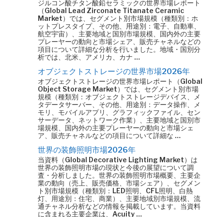
ジルコン酸チタン酸鉛セラミックの世界市場レポート
（Global Lead Zirconate Titanate Ceramic
Market）では、セグメント別市場規模（種類別：ホ
ットプレスタイプ、その他、用途別：電子、自動車、
航空宇宙）、主要地域と国別市場規模、国内外の主要
プレーヤーの動向と市場シェア、販売チャネルなどの
項目について詳細な分析を行いました。地域・国別分
析では、北米、アメリカ、カナ …
オブジェクトストレージの世界市場2026年
オブジェクトストレージの世界市場レポート（Global
Object Storage Market）では、セグメント別市場
規模（種類別：オブジェクトストレージデバイス、メ
タデータサーバー、その他、用途別：データ操作、メ
モリ、モバイルアプリ、グラフィックファイル、セン
サーデータ、ネットワーク作業）、主要地域と国別市
場規模、国内外の主要プレーヤーの動向と市場シェ
ア、販売チャネルなどの項目について詳細な …
世界の装飾照明市場2026年
当資料（Global Decorative Lighting Market）は
世界の装飾照明市場の現状と今後の展望について調
査・分析しました。世界の装飾照明市場概要、主要企
業の動向（売上、販売価格、市場シェア）、セグメン
ト別市場規模（種類別：LED照明、CFL照明、白熱
灯、用途別：住宅、商業）、主要地域別市場規模、流
通チャネル分析などの情報を掲載しています。当資料
に含まれる主要企業は、Acuity …