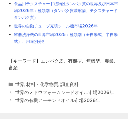
食品用テクスチャード植物性タンパク質の世界及び日本市
場2026年：種類別（タンパク質濃縮物、テクスチャード
タンパク質）
世界の自動チューブ充填シール機市場2026年
容器洗浄機の世界市場2025：種類別（全自動式、半自動
式）、用途別分析
【キーワード】エンバク皮、有機型、無機型、農業、
畜産
カ
世界
,
材料・化学物質
,
調査資料
テ
投
世界のメドウフォームシードオイル市場2026年
ゴ
稿
世界の有機アーモンドオイル市場2026年
リ
ナ
ー
ビ
ゲ
ー