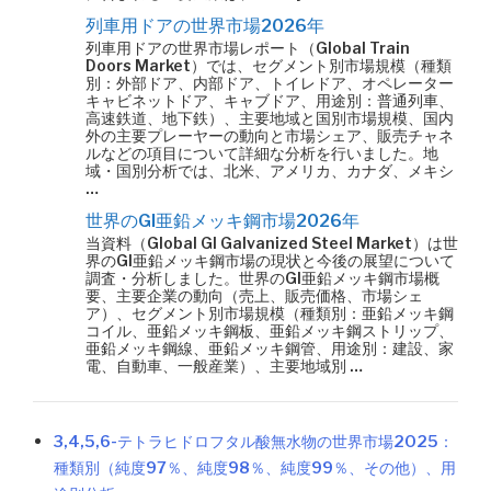
列車用ドアの世界市場2026年
列車用ドアの世界市場レポート（Global Train
Doors Market）では、セグメント別市場規模（種類
別：外部ドア、内部ドア、トイレドア、オペレーター
キャビネットドア、キャブドア、用途別：普通列車、
高速鉄道、地下鉄）、主要地域と国別市場規模、国内
外の主要プレーヤーの動向と市場シェア、販売チャネ
ルなどの項目について詳細な分析を行いました。地
域・国別分析では、北米、アメリカ、カナダ、メキシ
…
世界のGI亜鉛メッキ鋼市場2026年
当資料（Global GI Galvanized Steel Market）は世
界のGI亜鉛メッキ鋼市場の現状と今後の展望について
調査・分析しました。世界のGI亜鉛メッキ鋼市場概
要、主要企業の動向（売上、販売価格、市場シェ
ア）、セグメント別市場規模（種類別：亜鉛メッキ鋼
コイル、亜鉛メッキ鋼板、亜鉛メッキ鋼ストリップ、
亜鉛メッキ鋼線、亜鉛メッキ鋼管、用途別：建設、家
電、自動車、一般産業）、主要地域別 …
3,4,5,6-テトラヒドロフタル酸無水物の世界市場2025：
種類別（純度97％、純度98％、純度99％、その他）、用