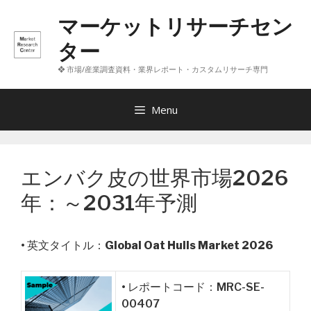
コ
マーケットリサーチセン
ン
テ
ター
ン
❖ 市場/産業調査資料・業界レポート・カスタムリサーチ専門
ツ
へ
ス
Menu
キ
ッ
プ
エンバク皮の世界市場2026
年：～2031年予測
• 英文タイトル：
Global Oat Hulls Market 2026
• レポートコード：MRC-SE-
00407