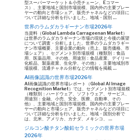
型スーパーマーケット＆小売チェーン、Eコマー
ス）、主要地域と国別市場規模、国内外の主要プレー
ヤーの動向と市場シェア、販売チャネルなどの項目に
ついて詳細な分析を行いました。地域・国別 …
世界のラムダカラギーナン市場2026年
当資料（Global Lambda Carrageenan Market）
は世界のラムダカラギーナン市場の現状と今後の展望
について調査・分析しました。世界のラムダカラギー
ナン市場概要、主要企業の動向（売上、販売価格、市
場シェア）、セグメント別市場規模（種類別：食品
用、医薬品用、その他、用途別：食品産業、デイリー
化粧品、製薬産業、生化学、その他）、主要地域別市
場規模、流通チャネル分析などの情報を掲載 …
AI画像認識の世界市場2026年
AI画像認識の世界市場レポート（Global AI Image
Recognition Market）では、セグメント別市場規模
（種類別：ハードウェア、ソフトウェア、サービス、
用途別：金融、小売、安全、医療、自動車、その
他）、主要地域と国別市場規模、国内外の主要プレー
ヤーの動向と市場シェア、販売チャネルなどの項目に
ついて詳細な分析を行いました。地域・国別分析で
は、北米、アメリカ、カナダ、メキシコ、 …
ジルコン酸チタン酸鉛セラミックの世界市場
2026年