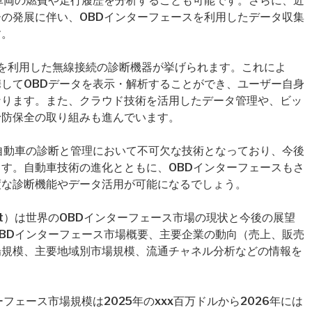
車両の燃費や走行履歴を分析することも可能です。さらに、近
の発展に伴い、OBDインターフェースを利用したデータ収集
す。
i-Fiを利用した無線接続の診断機器が挙げられます。これによ
してOBDデータを表示・解析することができ、ユーザー自身
なります。また、クラウド技術を活用したデータ管理や、ビッ
予防保全の取り組みも進んでいます。
自動車の診断と管理において不可欠な技術となっており、今後
す。自動車技術の進化とともに、OBDインターフェースもさ
度な診断機能やデータ活用が可能になるでしょう。
e Market）は世界のOBDインターフェース市場の現状と今後の展望
BDインターフェース市場概要、主要企業の動向（売上、販売
場規模、主要地域別市場規模、流通チャネル分析などの情報を
フェース市場規模は2025年のxxx百万ドルから2026年には