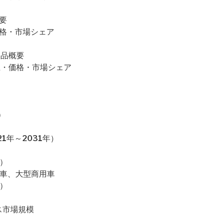
概要
上・価格・市場シェア
・製品概要
量・売上・価格・市場シェア
）
1年～2031年）
）
用車、大型商用車
）
ス市場規模