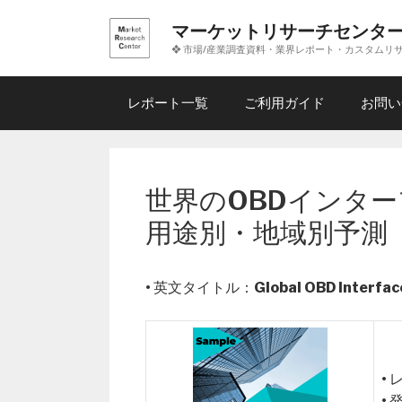
コ
マーケットリサーチセンタ
ン
❖ 市場/産業調査資料・業界レポート・カスタムリ
テ
ン
ツ
レポート一覧
ご利用ガイド
お問い
へ
ス
キ
ッ
世界のOBDインター
プ
用途別・地域別予測
• 英文タイトル：
Global OBD Interfa
•
•