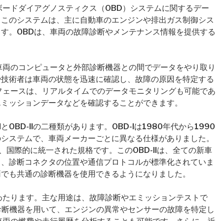
ボードダイアグノスティクス（OBD）システムに関するデー
。このシステムは、主に自動車のエンジンや排出ガス制御シス
す。OBDは、車両の故障診断やメンテナンス情報を提供する
車両のコンピュータと外部診断機器との間でデータをやり取り
や技術者は車両の状態を迅速に確認し、故障の原因を特定する
フェースは、リアルタイムでのデータモニタリングも可能であ
エミッションデータなどを確認することができます。
OBD-IIの二種類があります。OBD-Iは1980年代から1990
のシステムで、車両メーカーごとに異なる仕様がありました。
され、国際的に統一された規格です。このOBD-IIは、全ての新車
り、診断コネクタの位置や通信プロトコルが標準化されていま
両でも共通の診断機器を使用できるようになりました。
わたります。主な用途は、故障診断やエミッションテストで
た診断機器を用いて、エンジンの異常やセンサーの故障を特定し