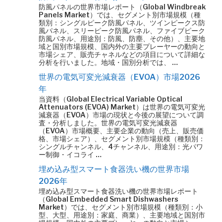
防風パネルの世界市場レポート（Global Windbreak
Panels Market）では、セグメント別市場規模（種
類別：シングルピーク防風パネル、ツインピークス防
風パネル、スリーピーク防風パネル、ファイブピーク
防風パネル、用途別：防風、防塵、その他）、主要地
域と国別市場規模、国内外の主要プレーヤーの動向と
市場シェア、販売チャネルなどの項目について詳細な
分析を行いました。地域・国別分析では、 …
世界の電気可変光減衰器（EVOA）市場2026
年
当資料（Global Electrical Variable Optical
Attenuators (EVOA) Market）は世界の電気可変光
減衰器（EVOA）市場の現状と今後の展望について調
査・分析しました。世界の電気可変光減衰器
（EVOA）市場概要、主要企業の動向（売上、販売価
格、市場シェア）、セグメント別市場規模（種類別：
シングルチャンネル、4チャンネル、用途別：光パワ
ー制御・イコライ …
埋め込み型スマート食器洗い機の世界市場
2026年
埋め込み型スマート食器洗い機の世界市場レポート
（Global Embedded Smart Dishwashers
Market）では、セグメント別市場規模（種類別：小
型、大型、用途別：家庭、商業）、主要地域と国別市