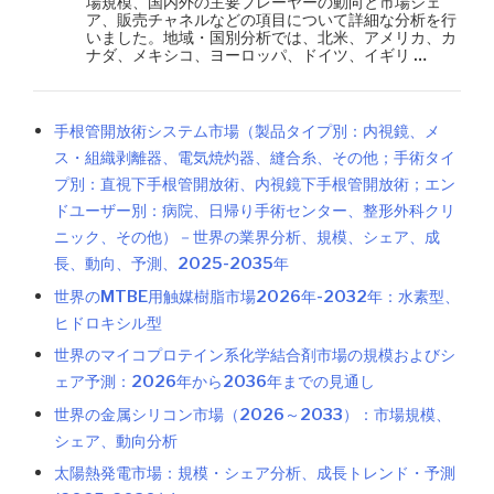
場規模、国内外の主要プレーヤーの動向と市場シェ
ア、販売チャネルなどの項目について詳細な分析を行
いました。地域・国別分析では、北米、アメリカ、カ
ナダ、メキシコ、ヨーロッパ、ドイツ、イギリ …
手根管開放術システム市場（製品タイプ別：内視鏡、メ
ス・組織剥離器、電気焼灼器、縫合糸、その他；手術タイ
プ別：直視下手根管開放術、内視鏡下手根管開放術；エン
ドユーザー別：病院、日帰り手術センター、整形外科クリ
ニック、その他）－世界の業界分析、規模、シェア、成
長、動向、予測、2025-2035年
世界のMTBE用触媒樹脂市場2026年-2032年：水素型、
ヒドロキシル型
世界のマイコプロテイン系化学結合剤市場の規模およびシ
ェア予測：2026年から2036年までの見通し
世界の金属シリコン市場（2026～2033）：市場規模、
シェア、動向分析
太陽熱発電市場：規模・シェア分析、成長トレンド・予測