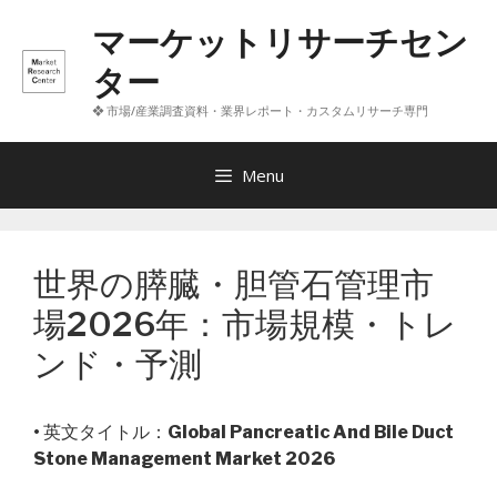
コ
マーケットリサーチセン
ン
テ
ター
ン
❖ 市場/産業調査資料・業界レポート・カスタムリサーチ専門
ツ
へ
ス
Menu
キ
ッ
プ
世界の膵臓・胆管石管理市
場2026年：市場規模・トレ
ンド・予測
• 英文タイトル：
Global Pancreatic And Bile Duct
Stone Management Market 2026