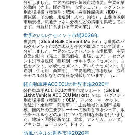
分析しました。世界の腸内細菌叢市場概要、主要企業
の動向（売上、販売価格、市場シェア）、セグメント
別市場規模（種類別：肥満、炎症性腸疾患（IBD）、
糖尿病、その他、用途別：人間、動物）、主要地域別
市場規模、流通チャネル分析などの情報を掲載してい
ます。当資料に含まれる主要企業は、Vi …
世界のバルクセメント市場2026年
当資料（Global Bulk Cement Market）は世界のバ
ルクセメント市場の現状と今後の展望について調査・
分析しました。世界のバルクセメント市場概要、主要
企業の動向（売上、販売価格、市場シェア）、セグメ
ント別市場規模（種類別：ポルトランドセメント、白
色セメント、水硬性セメント、アルミナセメント、用
途別：住宅用、商業用）、主要地域別市場規模、流通
チャネル分析などの情報を掲載しています。当 …
軽自動車用ACC ECUの世界市場2026年
軽自動車用ACC ECUの世界市場レポート（Global
Light Vehicle ACC ECU Market）では、セグメント
別市場規模（種類別：OEM、アフターマーケット、
用途別：乗用車、商用車）、主要地域と国別市場規
模、国内外の主要プレーヤーの動向と市場シェア、販
売チャネルなどの項目について詳細な分析を行いまし
た。地域・国別分析では、北米、アメリカ、カナダ、
メキシコ、ヨーロッパ、ドイツ、 …
防風パネルの世界市場2026年