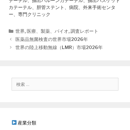
テーテル、抽出バルーンカテーテル、抽出バスケット
カテーテル、胆管ステント、病院、外来手術センタ
ー、専門クリニック
カ
世界
,
医療、製薬、バイオ
,
調査レポート
テ
投
医薬品無菌検査の世界市場2026年
ゴ
稿
世界の陸上移動無線（LMR）市場2026年
リ
ナ
ー
ビ
ゲ
ー
シ
検
ョ
索
ン
:
産業分類