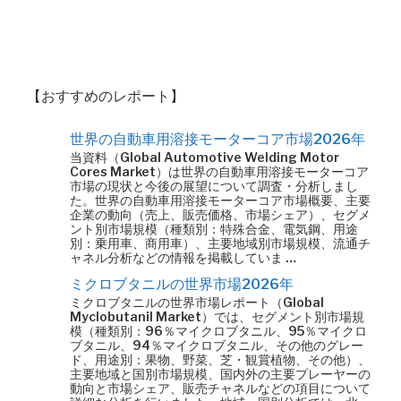
【おすすめのレポート】
世界の自動車用溶接モーターコア市場2026年
当資料（Global Automotive Welding Motor
Cores Market）は世界の自動車用溶接モーターコア
市場の現状と今後の展望について調査・分析しまし
た。世界の自動車用溶接モーターコア市場概要、主要
企業の動向（売上、販売価格、市場シェア）、セグメ
ント別市場規模（種類別：特殊合金、電気鋼、用途
別：乗用車、商用車）、主要地域別市場規模、流通チ
ャネル分析などの情報を掲載していま …
ミクロブタニルの世界市場2026年
ミクロブタニルの世界市場レポート（Global
Myclobutanil Market）では、セグメント別市場規
模（種類別：96％マイクロブタニル、95％マイクロ
ブタニル、94％マイクロブタニル、その他のグレー
ド、用途別：果物、野菜、芝・観賞植物、その他）、
主要地域と国別市場規模、国内外の主要プレーヤーの
動向と市場シェア、販売チャネルなどの項目について