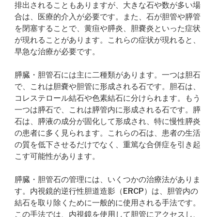
排出されることもありますが、大きな石や数が多い場
合は、医療的介入が必要です。また、石が胆管や膵管
を閉塞することで、黄疸や膵炎、胆嚢炎といった症状
が現れることがあります。これらの症状が現れると、
早急な治療が必要です。
膵臓・胆管石には主に二種類があります。一つは胆石
で、これは胆嚢や胆管に形成される石です。胆石は、
コレステロール結石や色素結石に分けられます。もう
一つは膵石で、これは膵管内に形成される石です。膵
石は、膵液の成分が固化して形成され、特に慢性膵炎
の患者に多く見られます。これらの石は、患者の生活
の質を低下させるだけでなく、重篤な合併症を引き起
こす可能性があります。
膵臓・胆管石の管理には、いくつかの治療法がありま
す。内視鏡的逆行性胆道造影（ERCP）は、胆管内の
結石を取り除くために一般的に使用される手法です。
この手法では、内視鏡を使用して胆管にアクセスし、