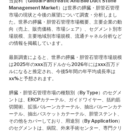
当資料（Global Pancreatic And Bile Duct Stone
Management Market）は世界の膵臓・胆管石管理
市場の現状と今後の展望について調査・分析しまし
た。世界の膵臓・胆管石管理市場概要、主要企業の動
向（売上、販売価格、市場シェア）、セグメント別市
場規模、主要地域別市場規模、流通チャネル分析など
の情報を掲載しています。
最新調査によると、世界の膵臓・胆管石管理市場規模
は2025年のxxx百万ドルから2026年にはxxx百万ド
ルになると推定され、今後5年間の年平均成長率は
xx%と予想されます。
膵臓・胆管石管理市場の種類別（By Type）のセグメ
ントは、ERCPカテーテル、ガイドワイヤー、括約筋
切開術、拡張バルーンカテーテル、抽出バルーンカテ
ーテル、抽出バスケットカテーテル、胆管ステント、
その他をカバーしており、用途別（By Application）
のセグメントは、病院、外来手術センター、専門クリ