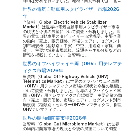
詳細な分析を行いました。地域・国別分析では、北 …
世界の電気自動車用スタビライザー市場2026
年
当資料（Global Electric Vehicle Stabilizer
Market）は世界の電気自動車用スタビライザー市場
の現状と今後の展望について調査・分析しました。世
界の電気自動車用スタビライザー市場概要、主要企業
の動向（売上、販売価格、市場シェア）、セグメント
別市場規模（種類別：中実、中空、用途別：家庭、商
業）、主要地域別市場規模、流通チャネル分析などの
情報を掲載しています。当資料に …
世界のオフハイウェイ車両（OHV）用テレマテ
ィクス市場2026年
当資料（Global Off-Highway Vehicle (OHV)
Telematics Market）は世界のオフハイウェイ車両
（OHV）用テレマティクス市場の現状と今後の展望に
ついて調査・分析しました。世界のオフハイウェイ車
両（OHV）用テレマティクス市場概要、主要企業の動
向（売上、販売価格、市場シェア）、セグメント別市
場規模（種類別：セルラーOHVテレマティクス、衛星
OHVテレマティク …
世界の腸内細菌叢市場2026年
当資料（Global Gut Microbiome Market）は世界
の腸内細菌叢市場の現状と今後の展望について調査・