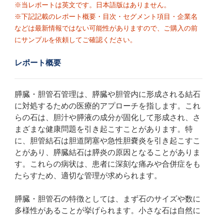
※当レポートは英文です。日本語版はありません。
※下記記載のレポート概要・目次・セグメント項目・企業名
などは最新情報ではない可能性がありますので、ご購入の前
にサンプルを依頼してご確認ください。
レポート概要
膵臓・胆管石管理は、膵臓や胆管内に形成される結石
に対処するための医療的アプローチを指します。これ
らの石は、胆汁や膵液の成分が固化して形成され、さ
まざまな健康問題を引き起こすことがあります。特
に、胆管結石は胆道閉塞や急性胆嚢炎を引き起こすこ
とがあり、膵臓結石は膵炎の原因となることがありま
す。これらの病状は、患者に深刻な痛みや合併症をも
たらすため、適切な管理が求められます。
膵臓・胆管石の特徴としては、まず石のサイズや数に
多様性があることが挙げられます。小さな石は自然に