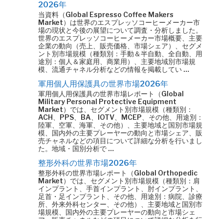
2026年
当資料（Global Espresso Coffee Makers
Market）は世界のエスプレッソコーヒーメーカー市
場の現状と今後の展望について調査・分析しました。
世界のエスプレッソコーヒーメーカー市場概要、主要
企業の動向（売上、販売価格、市場シェア）、セグメ
ント別市場規模（種類別：手動＆半自動、全自動、用
途別：個人＆家庭用、商業用）、主要地域別市場規
模、流通チャネル分析などの情報を掲載してい …
軍用個人用保護具の世界市場2026年
軍用個人用保護具の世界市場レポート（Global
Military Personal Protective Equipment
Market）では、セグメント別市場規模（種類別：
ACH、PPS、BA、IOTV、MCEP、その他、用途別：
陸軍、空軍、海軍、その他）、主要地域と国別市場規
模、国内外の主要プレーヤーの動向と市場シェア、販
売チャネルなどの項目について詳細な分析を行いまし
た。地域・国別分析で …
整形外科の世界市場2026年
整形外科の世界市場レポート（Global Orthopedic
Market）では、セグメント別市場規模（種類別：肩
インプラント、手首インプラント、肘インプラント、
足首・足インプラント、その他、用途別：病院、診療
所、外来外科センター、その他）、主要地域と国別市
場規模、国内外の主要プレーヤーの動向と市場シェ