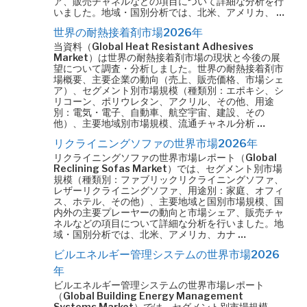
ア、販売チャネルなどの項目について詳細な分析を行
いました。地域・国別分析では、北米、アメリカ、 …
世界の耐熱接着剤市場2026年
当資料（Global Heat Resistant Adhesives
Market）は世界の耐熱接着剤市場の現状と今後の展
望について調査・分析しました。世界の耐熱接着剤市
場概要、主要企業の動向（売上、販売価格、市場シェ
ア）、セグメント別市場規模（種類別：エポキシ、シ
リコーン、ポリウレタン、アクリル、その他、用途
別：電気・電子、自動車、航空宇宙、建設、その
他）、主要地域別市場規模、流通チャネル分析 …
リクライニングソファの世界市場2026年
リクライニングソファの世界市場レポート（Global
Reclining Sofas Market）では、セグメント別市場
規模（種類別：ファブリックリクライニングソファ、
レザーリクライニングソファ、用途別：家庭、オフィ
ス、ホテル、その他）、主要地域と国別市場規模、国
内外の主要プレーヤーの動向と市場シェア、販売チャ
ネルなどの項目について詳細な分析を行いました。地
域・国別分析では、北米、アメリカ、カナ …
ビルエネルギー管理システムの世界市場2026
年
ビルエネルギー管理システムの世界市場レポート
（Global Building Energy Management
Systems Market）では、セグメント別市場規模