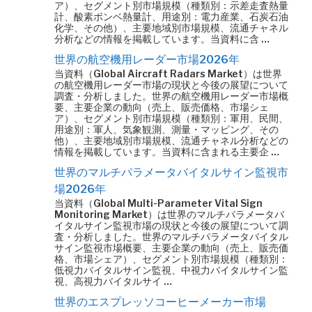
ア）、セグメント別市場規模（種類別：示差走査熱量
計、酸素ボンベ熱量計、用途別：電力産業、石炭石油
化学、その他）、主要地域別市場規模、流通チャネル
分析などの情報を掲載しています。当資料に含 …
世界の航空機用レーダー市場2026年
当資料（Global Aircraft Radars Market）は世界
の航空機用レーダー市場の現状と今後の展望について
調査・分析しました。世界の航空機用レーダー市場概
要、主要企業の動向（売上、販売価格、市場シェ
ア）、セグメント別市場規模（種類別：軍用、民間、
用途別：軍人、気象観測、測量・マッピング、その
他）、主要地域別市場規模、流通チャネル分析などの
情報を掲載しています。当資料に含まれる主要企 …
世界のマルチパラメータバイタルサイン監視市
場2026年
当資料（Global Multi-Parameter Vital Sign
Monitoring Market）は世界のマルチパラメータバ
イタルサイン監視市場の現状と今後の展望について調
査・分析しました。世界のマルチパラメータバイタル
サイン監視市場概要、主要企業の動向（売上、販売価
格、市場シェア）、セグメント別市場規模（種類別：
低視力バイタルサイン監視、中視力バイタルサイン監
視、高視力バイタルサイ …
世界のエスプレッソコーヒーメーカー市場