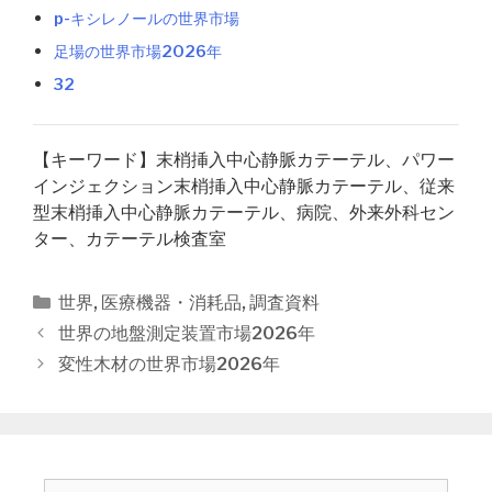
p-キシレノールの世界市場
足場の世界市場2026年
32
【キーワード】末梢挿入中心静脈カテーテル、パワー
インジェクション末梢挿入中心静脈カテーテル、従来
型末梢挿入中心静脈カテーテル、病院、外来外科セン
ター、カテーテル検査室
カ
世界
,
医療機器・消耗品
,
調査資料
テ
投
世界の地盤測定装置市場2026年
ゴ
稿
変性木材の世界市場2026年
リ
ナ
ー
ビ
ゲ
ー
シ
検