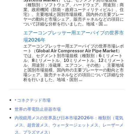
（種類別：ソフトウェア、ハードウェア、用途別：商
業、政府機関（防衛・政府ユーティリティビル）、住
宅）、主要地域と国別市場規模、国内外の主要プレー
ヤーの動向と市場シェア、販売チャネルなどの項目に
ついて詳細な分析を行いました。地域・国 …
エアーコンプレッサー用エアーパイプの世界市
場2026年
エアーコンプレッサー用エアーパイプの世界市場レポ
ート（Global Air Compressor Air Pipe Market）
では、セグメント別市場規模（種類別：6ミリメート
ル、8ミリメートル、10ミリメートル、12ミリメート
ル、用途別：冷蔵庫、エアコン、その他）、主要地域
と国別市場規模、国内外の主要プレーヤーの動向と市
場シェア、販売チャネルなどの項目について詳細な分
析を行いました。地域・国別 …
• コネクテッド市場
世界の帯電防止容器市場
内視鏡用メスの世界及び日本市場2026年：種類別（電気
メス、超音波メス、ウォータージェットメス、レーザーメ
ス、プラズマメス）