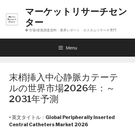
コ
マーケットリサーチセン
ン
テ
ター
ン
❖ 市場/産業調査資料・業界レポート・カスタムリサーチ専門
ツ
へ
ス
Menu
キ
ッ
プ
末梢挿入中心静脈カテーテ
ルの世界市場2026年：～
2031年予測
• 英文タイトル：
Global Peripherally Inserted
Central Catheters Market 2026