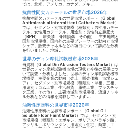
では、北米、アメリカ、カナダ、メキ …
抗菌性間欠カテーテルの世界市場2026年
抗菌性間欠カテーテルの世界市場レポート（Global
Antimicrobial Intermittent Catheters Market）
では、セグメント別市場規模（種類別：男性用カテー
テル、女性用カテーテル、用途別：良性前立腺肥大
（BPH）、尿失禁、脊髄損傷、その他）、主要地域と
国別市場規模、国内外の主要プレーヤーの動向と市場
シェア、販売チャネルなどの項目について詳細な分析
を行いました。地域 …
世界のディン摩耗試験機市場2026年
当資料（Global Din Abrasion Testers Market）は
世界のディン摩耗試験機市場の現状と今後の展望につ
いて調査・分析しました。世界のディン摩耗試験機市
場概要、主要企業の動向（売上、販売価格、市場シェ
ア）、セグメント別市場規模（種類別：単相、三相、
用途別：ゴム工業、生活雑貨、履物工業、プラスチッ
ク工業、その他）、主要地域別市場規模、流通チャネ
ル分析などの情報を掲載しています …
油溶性床塗料の世界市場2026年
油溶性床塗料の世界市場レポート（Global Oil
Soluble Floor Paint Market）では、セグメント別
市場規模（種類別：エポキシ、ポリアスパラギン酸、
アクリル、ポリウレタン、用途別：住宅、商業、工