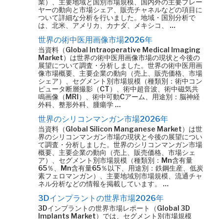
業）、主要地域と国別市場規模、国内外の主要プレー
ヤーの動向と市場シェア、販売チャネルなどの項目に
ついて詳細な分析を行いました。地域・国別分析で
は、北米、アメリカ、カナダ、メキシコ、 …
世界の術中医用画像市場2026年
当資料（Global Intraoperative Medical Imaging
Market）は世界の術中医用画像市場の現状と今後の
展望について調査・分析しました。世界の術中医用画
像市場概要、主要企業の動向（売上、販売価格、市場
シェア）、セグメント別市場規模（種類別：術中コン
ピュータ断層撮影（CT）、術中超音波、術中磁気共
鳴画像（MRI）、術中可動Cアーム、用途別：脳神経
外科、整形外科、腫瘍学 …
世界のシリコンマンガン市場2026年
当資料（Global Silicon Manganese Market）は世
界のシリコンマンガン市場の現状と今後の展望につい
て調査・分析しました。世界のシリコンマンガン市場
概要、主要企業の動向（売上、販売価格、市場シェ
ア）、セグメント別市場規模（種類別：Mn含有量
65％、Mn含有量65％以下、用途別：鉄鋼生産、低炭
素フェロマンガン）、主要地域別市場規模、流通チャ
ネル分析などの情報を掲載しています。 …
3Dインプラントの世界市場2026年
3Dインプラントの世界市場レポート（Global 3D
Implants Market）では、セグメント別市場規模