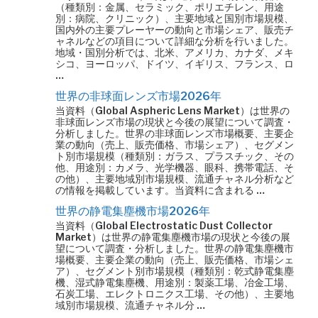
（種類別：金属、セラミック、ポリエチレン、用途
別：病院、クリニック）、主要地域と国別市場規模、
国内外の主要プレーヤーの動向と市場シェア、販売チ
ャネルなどの項目について詳細な分析を行いました。
地域・国別分析では、北米、アメリカ、カナダ、メキ
シコ、ヨーロッパ、ドイツ、イギリス、フランス、ロ
…
世界の非球面レンズ市場2026年
当資料（Global Aspheric Lens Market）は世界の
非球面レンズ市場の現状と今後の展望について調査・
分析しました。世界の非球面レンズ市場概要、主要企
業の動向（売上、販売価格、市場シェア）、セグメン
ト別市場規模（種類別：ガラス、プラスチック、その
他、用途別：カメラ、光学機器、眼科、携帯電話、そ
の他）、主要地域別市場規模、流通チャネル分析など
の情報を掲載しています。当資料に含まれる …
世界の静電集塵機市場2026年
当資料（Global Electrostatic Dust Collector
Market）は世界の静電集塵機市場の現状と今後の展
望について調査・分析しました。世界の静電集塵機市
場概要、主要企業の動向（売上、販売価格、市場シェ
ア）、セグメント別市場規模（種類別：乾式静電集塵
機、湿式静電集塵機、用途別：製薬工場、冶金工場、
石炭工場、エレクトロニクス工場、その他）、主要地
域別市場規模、流通チャネル分 …