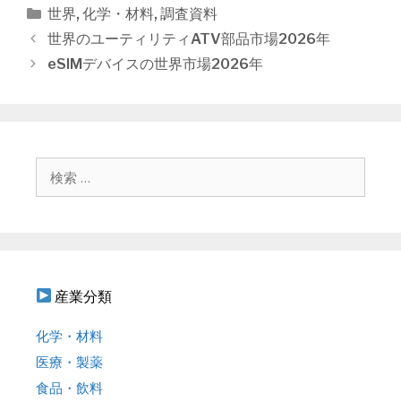
カ
世界
,
化学・材料
,
調査資料
テ
投
世界のユーティリティATV部品市場2026年
ゴ
稿
eSIMデバイスの世界市場2026年
リ
ナ
ー
ビ
ゲ
ー
シ
検
ョ
索
ン
:
産業分類
化学・材料
医療・製薬
食品・飲料