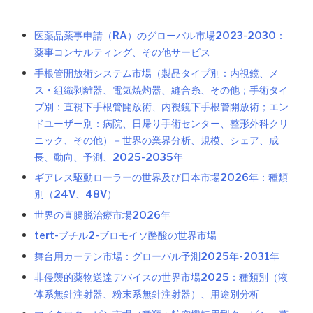
医薬品薬事申請（RA）のグローバル市場2023-2030：
薬事コンサルティング、その他サービス
手根管開放術システム市場（製品タイプ別：内視鏡、メ
ス・組織剥離器、電気焼灼器、縫合糸、その他；手術タイ
プ別：直視下手根管開放術、内視鏡下手根管開放術；エン
ドユーザー別：病院、日帰り手術センター、整形外科クリ
ニック、その他）－世界の業界分析、規模、シェア、成
長、動向、予測、2025-2035年
ギアレス駆動ローラーの世界及び日本市場2026年：種類
別（24V、48V）
世界の直腸脱治療市場2026年
tert-ブチル2-ブロモイソ酪酸の世界市場
舞台用カーテン市場：グローバル予測2025年-2031年
非侵襲的薬物送達デバイスの世界市場2025：種類別（液
体系無針注射器、粉末系無針注射器）、用途別分析