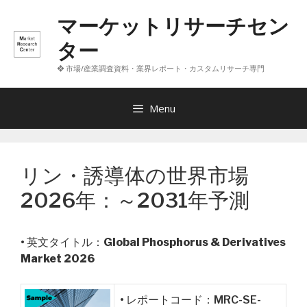
コ
マーケットリサーチセン
ン
テ
ター
ン
❖ 市場/産業調査資料・業界レポート・カスタムリサーチ専門
ツ
へ
ス
Menu
キ
ッ
プ
リン・誘導体の世界市場
2026年：～2031年予測
• 英文タイトル：
Global Phosphorus & Derivatives
Market 2026
• レポートコード：MRC-SE-